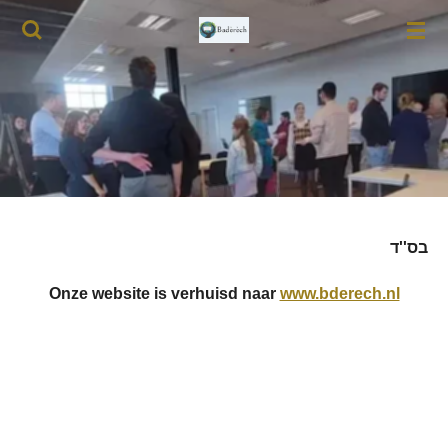
Ga
direct
naar
de
hoofdinhoud
בס''ד
Onze website is verhuisd naar
www.bderech.nl