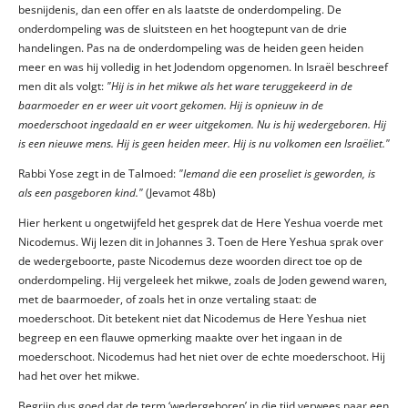
besnijdenis, dan een offer en als laatste de onderdompeling. De
onderdompeling was de sluitsteen en het hoogtepunt van de drie
handelingen. Pas na de onderdompeling was de heiden geen heiden
meer en was hij volledig in het Jodendom opgenomen. In Israël beschreef
men dit als volgt:
"Hij is in het mikwe als het ware teruggekeerd in de
baarmoeder en er weer uit voort gekomen. Hij is opnieuw in de
moederschoot ingedaald en er weer uitgekomen. Nu is hij wedergeboren. Hij
is een nieuwe mens. Hij is geen heiden meer. Hij is nu volkomen een Israëliet."
Rabbi Yose zegt in de Talmoed:
"Iemand die een proseliet is geworden, is
als een pasgeboren kind."
(Jevamot 48b)
Hier herkent u ongetwijfeld het gesprek dat de Here Yeshua voerde met
Nicodemus. Wij lezen dit in Johannes 3. Toen de Here Yeshua sprak over
de wedergeboorte, paste Nicodemus deze woorden direct toe op de
onderdompeling. Hij vergeleek het mikwe, zoals de Joden gewend waren,
met de baarmoeder, of zoals het in onze vertaling staat: de
moederschoot. Dit betekent niet dat Nicodemus de Here Yeshua niet
begreep en een flauwe opmerking maakte over het ingaan in de
moederschoot. Nicodemus had het niet over de echte moederschoot. Hij
had het over het mikwe.
Begrijp dus goed dat de term ‘wedergeboren’ in die tijd verwees naar een