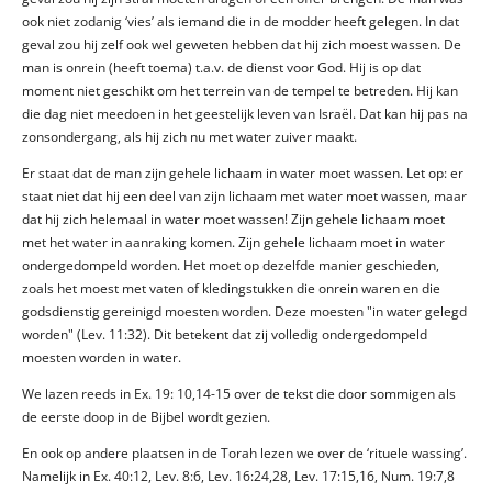
ook niet zodanig ‘vies’ als iemand die in de modder heeft gelegen. In dat
geval zou hij zelf ook wel geweten hebben dat hij zich moest wassen. De
man is onrein (heeft toema) t.a.v. de dienst voor God. Hij is op dat
moment niet geschikt om het terrein van de tempel te betreden. Hij kan
die dag niet meedoen in het geestelijk leven van Israël. Dat kan hij pas na
zonsondergang, als hij zich nu met water zuiver maakt.
Er staat dat de man zijn gehele lichaam in water moet wassen. Let op: er
staat niet dat hij een deel van zijn lichaam met water moet wassen, maar
dat hij zich helemaal in water moet wassen! Zijn gehele lichaam moet
met het water in aanraking komen. Zijn gehele lichaam moet in water
ondergedompeld worden. Het moet op dezelfde manier geschieden,
zoals het moest met vaten of kledingstukken die onrein waren en die
godsdienstig gereinigd moesten worden. Deze moesten "in water gelegd
worden" (Lev. 11:32). Dit betekent dat zij volledig ondergedompeld
moesten worden in water.
We lazen reeds in Ex. 19: 10,14-15 over de tekst die door sommigen als
de eerste doop in de Bijbel wordt gezien.
En ook op andere plaatsen in de Torah lezen we over de ‘rituele wassing’.
Namelijk in Ex. 40:12, Lev. 8:6, Lev. 16:24,28, Lev. 17:15,16, Num. 19:7,8