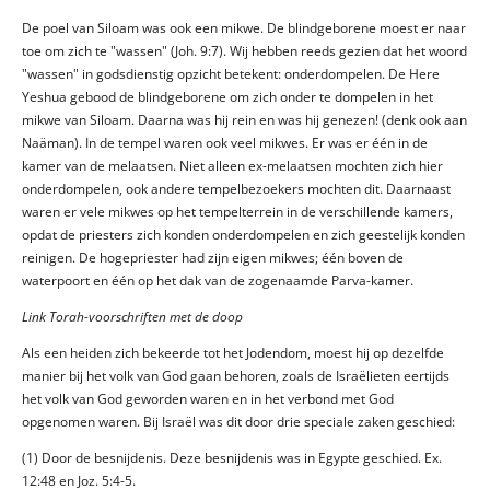
De poel van Siloam was ook een mikwe. De blindgeborene moest er naar
toe om zich te "wassen" (Joh. 9:7). Wij hebben reeds gezien dat het woord
"wassen" in godsdienstig opzicht betekent: onderdompelen. De Here
Yeshua gebood de blindgeborene om zich onder te dompelen in het
mikwe van Siloam. Daarna was hij rein en was hij genezen! (denk ook aan
Naäman). In de tempel waren ook veel mikwes. Er was er één in de
kamer van de melaatsen. Niet alleen ex-melaatsen mochten zich hier
onderdompelen, ook andere tempelbezoekers mochten dit. Daarnaast
waren er vele mikwes op het tempelterrein in de verschillende kamers,
opdat de priesters zich konden onderdompelen en zich geestelijk konden
reinigen. De hogepriester had zijn eigen mikwes; één boven de
waterpoort en één op het dak van de zogenaamde Parva-kamer.
Link Torah-voorschriften met de doop
Als een heiden zich bekeerde tot het Jodendom, moest hij op dezelfde
manier bij het volk van God gaan behoren, zoals de Israëlieten eertijds
het volk van God geworden waren en in het verbond met God
opgenomen waren. Bij Israël was dit door drie speciale zaken geschied:
(1) Door de besnijdenis. Deze besnijdenis was in Egypte geschied. Ex.
12:48 en Joz. 5:4-5.