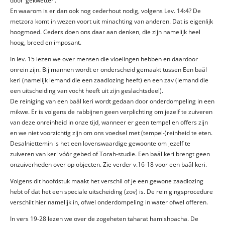
door ‘gekwetter’.
En waarom is er dan ook nog cederhout nodig, volgens Lev. 14:4? De
metzora komt in wezen voort uit minachting van anderen. Dat is eigenlijk
hoogmoed. Ceders doen ons daar aan denken, die zijn namelijk heel
hoog, breed en imposant.
In lev. 15 lezen we over mensen die vloeiingen hebben en daardoor
onrein zijn. Bij mannen wordt er onderscheid gemaakt tussen Een baäl
keri (namelijk iemand die een zaadlozing heeft) en een zav (iemand die
een uitscheiding van vocht heeft uit zijn geslachtsdeel).
De reiniging van een baäl keri wordt gedaan door onderdompeling in een
mikwe. Er is volgens de rabbijnen geen verplichting om jezelf te zuiveren
van deze onreinheid in onze tijd, wanneer er geen tempel en offers zijn
en we niet voorzichtig zijn om ons voedsel met (tempel-)reinheid te eten.
Desalniettemin is het een lovenswaardige gewoonte om jezelf te
zuiveren van keri vóór gebed of Torah-studie. Een baäl keri brengt geen
onzuiverheden over op objecten. Zie verder v.16-18 voor een baäl keri.
Volgens dit hoofdstuk maakt het verschil of je een gewone zaadlozing
hebt of dat het een speciale uitscheiding (zov) is. De reinigingsprocedure
verschilt hier namelijk in, ofwel onderdompeling in water ofwel offeren.
In vers 19-28 lezen we over de zogeheten taharat hamishpacha. De