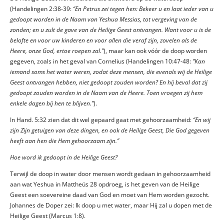
(Handelingen 2:38-39:
‘’En Petrus zei tegen hen: Bekeer u en laat ieder van u
gedoopt worden in de Naam van Yeshua Messias, tot vergeving van de
zonden; en u zult de gave van de Heilige Geest ontvangen. Want voor u is de
belofte en voor uw kinderen en voor allen die veraf zijn, zovelen als de
Heere, onze God, ertoe roepen zal.’’
), maar kan ook vóór de doop worden
gegeven, zoals in het geval van Cornelius (Handelingen 10:47-48:
‘’Kan
iemand soms het water weren, zodat deze mensen, die evenals wij de Heilige
Geest ontvangen hebben, niet gedoopt zouden worden? En hij beval dat zij
gedoopt zouden worden in de Naam van de Heere. Toen vroegen zij hem
enkele dagen bij hen te blijven.’’
).
In Hand. 5:32 zien dat dit wel gepaard gaat met gehoorzaamheid:
‘’En wij
zijn Zijn getuigen van deze dingen, en ook de Heilige Geest, Die God gegeven
heeft aan hen die Hem gehoorzaam zijn.’’
Hoe word ik gedoopt in de Heilige Geest?
Terwijl de doop in water door mensen wordt gedaan in gehoorzaamheid
aan wat Yeshua in Mattheüs 28 opdroeg, is het geven van de Heilige
Geest een soevereine daad van God en moet van Hem worden gezocht.
Johannes de Doper zei: Ik doop u met water, maar Hij zal u dopen met de
Heilige Geest (Marcus 1:8).