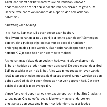
Taval, daar komt ook het woord ‘touwelen’ vandaan, vaatwerk
onderdompelen om het een kedoesha van een Yisraeel te geven. De
Hebreeuwse naam van Johannes de Doper is dan ook Jochanan
haMatbiel.
Aanleiding voor de doop
Ik wil het nu kort met jullie over dopen gaan hebben.
Hoe kwam Jochanan er nou eigenlijk bij om te gaan dopen? Sommigen
denken, dat zijn doop afgeleid was van de doop die heidenen
ondergingen als zij Jood werden. Maar Jochanan doopte toch geen
heidenen? Zijn doop had hier niets mee te maken!
Als Jochanan zelf deze doop bedacht had, was hij afgeweken van de
Bijbel en hadden de Joden hem nooit aanvaard. De doop moest door God
Zelf ingesteld zijn en in de Bijbel. Alles wat in het geestelijk leven van de
Israëlieten geschiedde, moest altijd teruggevoerd kunnen worden op een
gebod van God, dat Hij door Mozes aan het volk gegeven had. Dat blijkt
ook heel duidelijk in de evangeliën.
Vanzelfsprekend dopen wij ook, omdat die opdracht in het Brit Chadasha
terugvinden. Ons geloof is, zoals ik bekend mag veronderstellen,
ontstaan als een beweging binnen het Jodendom, waarbij Joodse