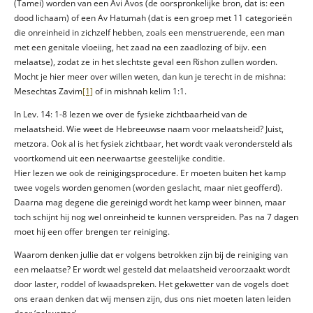
(Tamei) worden van een Avi Avos (de oorspronkelijke bron, dat is: een
dood lichaam) of een Av Hatumah (dat is een groep met 11 categorieën
die onreinheid in zichzelf hebben, zoals een menstruerende, een man
met een genitale vloeiing, het zaad na een zaadlozing of bijv. een
melaatse), zodat ze in het slechtste geval een Rishon zullen worden.
Mocht je hier meer over willen weten, dan kun je terecht in de mishna:
Mesechtas Zavim
[1]
of in mishnah kelim 1:1.
In Lev. 14: 1-8 lezen we over de fysieke zichtbaarheid van de
melaatsheid. Wie weet de Hebreeuwse naam voor melaatsheid? Juist,
metzora. Ook al is het fysiek zichtbaar, het wordt vaak verondersteld als
voortkomend uit een neerwaartse geestelijke conditie.
Hier lezen we ook de reinigingsprocedure. Er moeten buiten het kamp
twee vogels worden genomen (worden geslacht, maar niet geofferd).
Daarna mag degene die gereinigd wordt het kamp weer binnen, maar
toch schijnt hij nog wel onreinheid te kunnen verspreiden. Pas na 7 dagen
moet hij een offer brengen ter reiniging.
Waarom denken jullie dat er volgens betrokken zijn bij de reiniging van
een melaatse? Er wordt wel gesteld dat melaatsheid veroorzaakt wordt
door laster, roddel of kwaadspreken. Het gekwetter van de vogels doet
ons eraan denken dat wij mensen zijn, dus ons niet moeten laten leiden