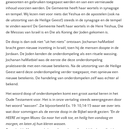
gewoonten en gebruiken toegepast werden en van een vernieuwde
inhoud voorzien werden. De Gemeente heeft haar wortels in synagoge
en tempel. Wij lezen niet voor niets dat Yeshua en de apostelen (ook na
de uitstorting van de Heilige Geest!) steeds in de synagoge en de tempel
te vinden waren! De Gemeente heeft haar wortels in de Here Yeshua, Die
de Messias van Israël is en Die als Koning der Joden gekomen is.
De doop is dan ook niet "uit het niets" ontstaan. Jochanan haMatbiel
bracht geen nieuwe inzetting in Israël, toen hij de mensen doopte in de
Jordaan. De Joden kenden de onderdompeling als een rituele wassing.
Jochanan haMatbiel was de eerste die deze onderdompeling
praktiseerde met een nieuwe betekenis. Na de uitstorting van de Heilige
Geest werd deze onderdompeling verder toegepast, met opnieuw een
nieuwe betekenis. De handeling van onderdompelen zelf was echter al
bekend.
Het woord doop of onderdompelen komt een groot aantal keren in het
Oude Testament voor. Het is in onze vertaling steeds weergegeven door
het woord "wassen". Zie bijvoorbeeld Ex. 19: 10,14-15 waar we over iets
wat door sommigen als de eerste doop in de Bijbel wordt gezien:
‘’En de
HEERE zei tegen Mozes: Ga naar het volk toe, en heilig hen vandaag en
morgen, en laten zij hun kleren wassen.