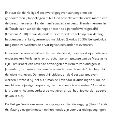
Er staat dat de Heilige Geest wordt gegeven aan degenen die
gehoorzamen (Handelingen 5:32). God schenkt verschillende maten van
de Geest met verschillende manifestaties aan verschillende mensen. In
de Torah lezen we dat de hogepriester op zijn hoofd werd gezalfd
(Leviticus 21:10) terwijl de andere priesters de zalfolie op hun kleding
hadden gesprenkeld, vermengd met bloed (Exodus 30:30). Een gelovige
mag nooit verwachten de ervaring van een ander te evenaren.
Iedereen die vervuld wil worden met de Geest, moet eerst zijn motieven
onderzoeken. Verlangt hij er oprecht naar om getuige van de Messias te
zijn – om kracht van boven te ontvangen om Hem te verkondigen in
Jeruzalem, Samaria en tot aan de uiteinden van de aarde? Dan heeft hij
de juiste motieven. Dan moet hij bidden, en de Geest zal gegeven
worden. Of zoekt hij, net als Simon de Tovenaar (Handelingen 8:18), de
macht voor zijn eigen reputatie, roem en financiële voordeel? Als dat zo
is, vraagt ​​hij het met verkeerde motieven en zal het niet worden gegeven
(Jakobus 4:3).
De Heilige Geest kan komen als gevolg van handoplegging (Hand. 19: 4-
6). Maar gelovigen moeten op hun hoede zijn voor verleidingspogingen