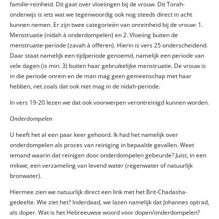
familie-reinheid. Dit gaat over vloeiingen bij de vrouw. Dit Torah-
onderwijs is iets wat we tegenwoordig ook nog steeds direct in acht
kunnen nemen. Er zijn twee categorieën van onreinheid bij de vrouw: 1.
Menstruatie (nidah à onderdompelen) en 2. Vloeiing buiten de
menstruatie-periode (zavah à offeren). Hierin is vers 25 onderscheidend.
Daar staat namelijk een tijdperiode genoemd, namelijk een periode van
vele dagen (is min. 3) buiten haar gebruikelijke menstruatie. De vrouw is
in die periode onrein en de man mag geen gemeenschap met haar
hebben, net zoals dat ook niet mag in de nidah-periode.
In vers 19-20 lezen we dat ook voorwerpen verontreinigd kunnen worden.
Onderdompelen
U heeft het al een paar keer gehoord. Ik had het namelijk over
onderdompelen als proces van reiniging in bepaalde gevallen. Weet
iemand waarin dat reinigen door onderdompelen gebeurde? Juist, in een
mikwe, een verzameling van levend water (regenwater of natuurlijk
bronwater).
Hiermee zien we natuurlijk direct een link met het Brit-Chadasha-
gedeelte. Wie ziet het? Inderdaad, we lazen namelijk dat Johannes optrad,
als doper. Wat is het Hebreeuwse woord voor dopen/onderdompelen?