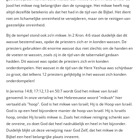
Jood het mikwe nog belangrijker dan de synagoge. Het mikwe heeft nog
altijd dezelfde betekenis als dat het had in de tijd van de Bijbel. Het dient
niet om lichamelijke onreinheid te verwijderen, maar om te reinigen van
geestelijke onreinheid.
Bij de tempel stond ook zo’n mikwe. In 2 Kron. 4:6 staat duidelijk dat dit
wasvat bestemd was, opdat de priesters zich er in konden wassen. De
priesters gebruikten dit enorme wasvat dus niet slechts om de handen en
de voeten te wassen, zoals zij in de tijd van de tabernakel gedaan
hadden. Dit wasvat was opdat de priesters zich erin konden
onderdompelen. Het wasvat in de tijd van de Here Yeshua was schijnbaar
zo groot, dat telkens 12 priesters gelijktijdig in het wasvat zich konden
onderdompelen!
In Jeremia 14:8; 17:12,13 en 50:7 wordt God het mikwe van Israël
genoemd. In onze vertaling is het Hebreeuwse woord "mikvah" hier
vertaald als "hoop". God is het mikwe van Israël; Hij is de Hoop van Israël.
God is op een heel bijzondere manier de hoop van Israël. Hij is Israëls
hoop, omdat Hij Israëls mikwe is. Zoals het mikwe reiniging schenkt aan
de onreine, zo doet God dat heel nadrukkelijk en heel in het bijzonder.
Duidelijk blijkt uit deze verwijzing naar God Zelf, dat het mikwe in de
Bijbel een heel belangrijke plaats inneemt.