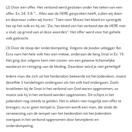
(2) Door een offer. Het verbond werd gesloten onder het teken van een
offer. Ex. 24: 3-8: ‘’… Alles wat de HERE gesproken heeft, zullen wij doen
en daarnaar zullen wij horen.' Toen nam Mozes het bloed en sprengde
het op het volk en hij zei: 'Zie, het bloed van het verbond dat de HERE met
u sluit, op grond van al deze woorden'’. Het offer werd voor het gehele
volk gebracht.
(3) Door de doop der onderdompeling. Volgens de Joodse uitlegger Ibn
Ezra nam het hele volk hier een mikwe, onderaan de berg Sinaï in Ex. 19.
Het ging dus volgens hem niet zozeer om een gewone lichamelijke
wasbeurt en reiniging van de kleding. Daardoor word je niet geheiligd!
Iedere man die zich uit het heidendom bekeerde tot het Jodendom, moest
dezelfde 3 handelingen ondergaan als het volk had ondergaan. Zoals
Israëlieten bij de Sinai in het verbond van God waren opgenomen, zo
moest ook hij in het verbond worden opgenomen. Dit schijnt in het
jodendom nog steeds te gelden. Het is alleen niet mogelijk een offer te
brengen, nu er geen tempel is. Daarom wordt een man, die sinds de
verwoesting van de tempel van het heidendom tot het Jodendom
overgaat in het verbond opgenomen door besnijdenis en
onderdompeling.