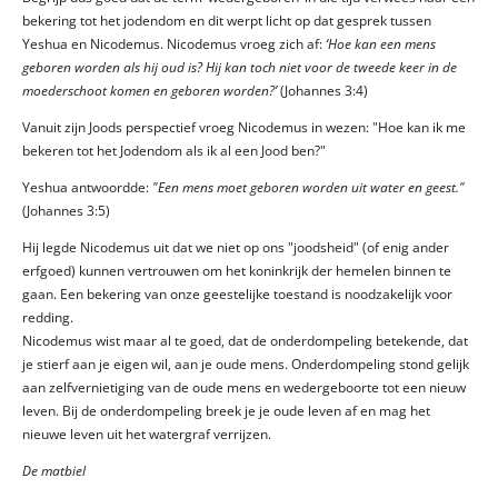
bekering tot het jodendom en dit werpt licht op dat gesprek tussen
Yeshua en Nicodemus. Nicodemus vroeg zich af:
‘Hoe kan een mens
geboren worden als hij oud is? Hij kan toch niet voor de tweede keer in de
moederschoot komen en geboren worden?’
(Johannes 3:4)
Vanuit zijn Joods perspectief vroeg Nicodemus in wezen: "Hoe kan ik me
bekeren tot het Jodendom als ik al een Jood ben?"
Yeshua antwoordde:
"Een mens moet geboren worden uit water en geest."
(Johannes 3:5)
Hij legde Nicodemus uit dat we niet op ons "joodsheid" (of enig ander
erfgoed) kunnen vertrouwen om het koninkrijk der hemelen binnen te
gaan. Een bekering van onze geestelijke toestand is noodzakelijk voor
redding.
Nicodemus wist maar al te goed, dat de onderdompeling betekende, dat
je stierf aan je eigen wil, aan je oude mens. Onderdompeling stond gelijk
aan zelfvernietiging van de oude mens en wedergeboorte tot een nieuw
leven. Bij de onderdompeling breek je je oude leven af en mag het
nieuwe leven uit het watergraf verrijzen.
De matbiel