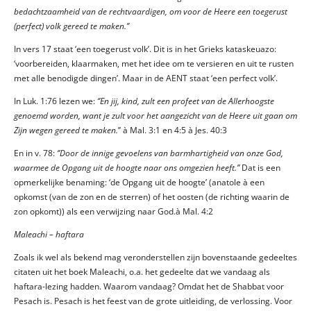
bedachtzaamheid van de rechtvaardigen, om voor de Heere een toegerust
(perfect) volk gereed te maken.’’
In vers 17 staat ‘een toegerust volk’. Dit is in het Grieks kataskeuazo:
‘voorbereiden, klaarmaken, met het idee om te versieren en uit te rusten
met alle benodigde dingen’. Maar in de AENT staat ‘een perfect volk’.
In Luk. 1:76 lezen we:
‘’En jij, kind, zult een profeet van de Allerhoogste
genoemd worden, want je zult voor het aangezicht van de Heere uit gaan om
Zijn wegen gereed te maken.
’’ à Mal. 3:1 en 4:5 à Jes. 40:3
En in v. 78:
‘’Door de innige gevoelens van barmhartigheid van onze God,
waarmee de Opgang uit de hoogte naar ons omgezien heeft.’’
Dat is een
opmerkelijke benaming: ‘de Opgang uit de hoogte’ (anatole à een
opkomst (van de zon en de sterren) of het oosten (de richting waarin de
zon opkomt)) als een verwijzing naar God.à Mal. 4:2
Maleachi – haftara
Zoals ik wel als bekend mag veronderstellen zijn bovenstaande gedeeltes
citaten uit het boek Maleachi, o.a. het gedeelte dat we vandaag als
haftara-lezing hadden. Waarom vandaag? Omdat het de Shabbat voor
Pesach is. Pesach is het feest van de grote uitleiding, de verlossing. Voor