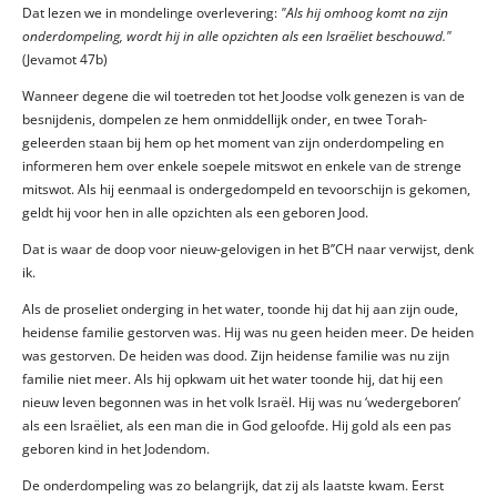
Dat lezen we in mondelinge overlevering:
"Als hij omhoog komt na zijn
onderdompeling, wordt hij in alle opzichten als een Israëliet beschouwd."
(Jevamot 47b)
Wanneer degene die wil toetreden tot het Joodse volk genezen is van de
besnijdenis, dompelen ze hem onmiddellijk onder, en twee Torah-
geleerden staan bij hem op het moment van zijn onderdompeling en
informeren hem over enkele soepele mitswot en enkele van de strenge
mitswot. Als hij eenmaal is ondergedompeld en tevoorschijn is gekomen,
geldt hij voor hen in alle opzichten als een geboren Jood.
Dat is waar de doop voor nieuw-gelovigen in het B’’CH naar verwijst, denk
ik.
Als de proseliet onderging in het water, toonde hij dat hij aan zijn oude,
heidense familie gestorven was. Hij was nu geen heiden meer. De heiden
was gestorven. De heiden was dood. Zijn heidense familie was nu zijn
familie niet meer. Als hij opkwam uit het water toonde hij, dat hij een
nieuw leven begonnen was in het volk Israël. Hij was nu ‘wedergeboren’
als een Israëliet, als een man die in God geloofde. Hij gold als een pas
geboren kind in het Jodendom.
De onderdompeling was zo belangrijk, dat zij als laatste kwam. Eerst