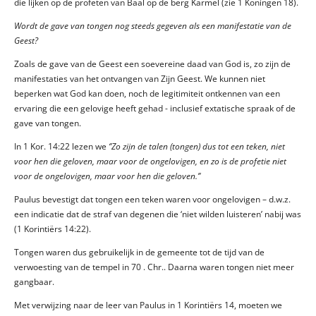
die lijken op de profeten van Baäl op de berg Karmel (zie 1 Koningen 18).
Wordt de gave van tongen nog steeds gegeven als een manifestatie van de
Geest?
Zoals de gave van de Geest een soevereine daad van God is, zo zijn de
manifestaties van het ontvangen van Zijn Geest. We kunnen niet
beperken wat God kan doen, noch de legitimiteit ontkennen van een
ervaring die een gelovige heeft gehad - inclusief extatische spraak of de
gave van tongen.
In 1 Kor. 14:22 lezen we
‘’Zo zijn de talen (tongen) dus tot een teken, niet
voor hen die geloven, maar voor de ongelovigen, en zo is de profetie niet
voor de ongelovigen, maar voor hen die geloven.’’
Paulus bevestigt dat tongen een teken waren voor ongelovigen – d.w.z.
een indicatie dat de straf van degenen die ‘niet wilden luisteren’ nabij was
(1 Korintiërs 14:22).
Tongen waren dus gebruikelijk in de gemeente tot de tijd van de
verwoesting van de tempel in 70 . Chr.. Daarna waren tongen niet meer
gangbaar.
Met verwijzing naar de leer van Paulus in 1 Korintiërs 14, moeten we