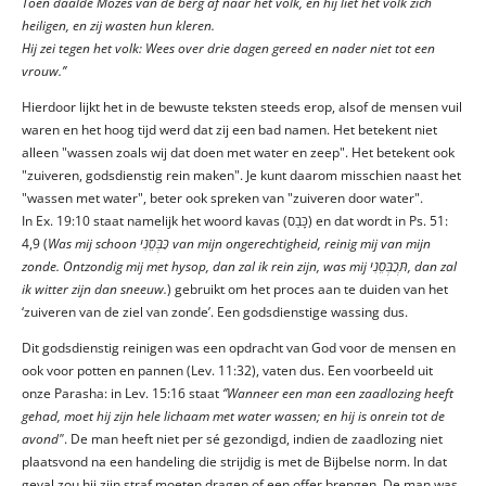
Toen daalde Mozes van de berg af naar het volk, en hij liet het volk zich
heiligen, en zij wasten hun kleren.
Hij zei tegen het volk: Wees over drie dagen gereed en nader niet tot een
vrouw.’’
Hierdoor lijkt het in de bewuste teksten steeds erop, alsof de mensen vuil
waren en het hoog tijd werd dat zij een bad namen. Het betekent niet
alleen "wassen zoals wij dat doen met water en zeep". Het betekent ook
"zuiveren, godsdienstig rein maken". Je kunt daarom misschien naast het
"wassen met water", beter ook spreken van "zuiveren door water".
In Ex. 19:10 staat namelijk het woord kavas (כָּבַס) en dat wordt in Ps. 51:
4,9 (
Was mij schoon
כַּבְּסֵנִי van mijn ongerechtigheid, reinig mij van mijn
zonde. Ontzondig mij met hysop, dan zal ik rein zijn, was mij
תְּכַבְּסֵנִי, dan zal
ik witter zijn dan sneeuw.
) gebruikt om het proces aan te duiden van het
‘zuiveren van de ziel van zonde’. Een godsdienstige wassing dus.
Dit godsdienstig reinigen was een opdracht van God voor de mensen en
ook voor potten en pannen (Lev. 11:32), vaten dus. Een voorbeeld uit
onze Parasha: in Lev. 15:16 staat
‘’Wanneer een man een zaadlozing heeft
gehad, moet hij zijn hele lichaam met water wassen; en hij is onrein tot de
avond"
. De man heeft niet per sé gezondigd, indien de zaadlozing niet
plaatsvond na een handeling die strijdig is met de Bijbelse norm. In dat
geval zou hij zijn straf moeten dragen of een offer brengen. De man was