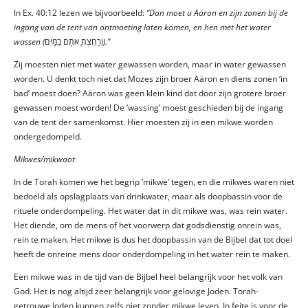
In Ex. 40:12 lezen we bijvoorbeeld:
‘’Dan moet u Aäron en zijn zonen bij de
ingang van de tent van ontmoeting laten komen, en hen met het water
wassen (
וְרָחַצְתָּ אֹתָם בַּמָּֽיִם
).’’
Zij moesten niet met water gewassen worden, maar in water gewassen
worden. U denkt toch niet dat Mozes zijn broer Aäron en diens zonen ‘in
bad’ moest doen? Aäron was geen klein kind dat door zijn grotere broer
gewassen moest worden! De ‘wassing’ moest geschieden bij de ingang
van de tent der samenkomst. Hier moesten zij in een mikwe worden
ondergedompeld.
Mikwes/mikwaot
In de Torah komen we het begrip ‘mikwe’ tegen, en die mikwes waren niet
bedoeld als opslagplaats van drinkwater, maar als doopbassin voor de
rituele onderdompeling. Het water dat in dit mikwe was, was rein water.
Het diende, om de mens of het voorwerp dat godsdienstig onrein was,
rein te maken. Het mikwe is dus het doopbassin van de Bijbel dat tot doel
heeft de onreine mens door onderdompeling in het water rein te maken.
Een mikwe was in de tijd van de Bijbel heel belangrijk voor het volk van
God. Het is nog altijd zeer belangrijk voor gelovige Joden. Torah-
getrouwe Joden kunnen zelfs niet zonder mikwe leven. In feite is voor de