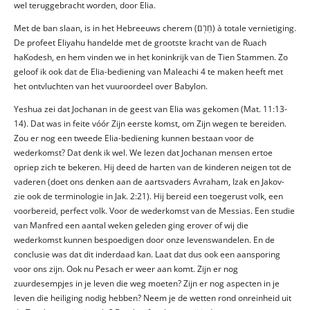
wel teruggebracht worden, door Elia.
Met de ban slaan, is in het Hebreeuws cherem (חֵרֶם) à totale vernietiging.
De profeet Eliyahu handelde met de grootste kracht van de Ruach
haKodesh, en hem vinden we in het koninkrijk van de Tien Stammen. Zo
geloof ik ook dat de Elia-bediening van Maleachi 4 te maken heeft met
het ontvluchten van het vuuroordeel over Babylon.
Yeshua zei dat Jochanan in de geest van Elia was gekomen (Mat. 11:13-
14). Dat was in feite vóór Zijn eerste komst, om Zijn wegen te bereiden.
Zou er nog een tweede Elia-bediening kunnen bestaan voor de
wederkomst? Dat denk ik wel. We lezen dat Jochanan mensen ertoe
opriep zich te bekeren. Hij deed de harten van de kinderen neigen tot de
vaderen (doet ons denken aan de aartsvaders Avraham, Izak en Jakov-
zie ook de terminologie in Jak. 2:21). Hij bereid een toegerust volk, een
voorbereid, perfect volk. Voor de wederkomst van de Messias. Een studie
van Manfred een aantal weken geleden ging erover of wij die
wederkomst kunnen bespoedigen door onze levenswandelen. En de
conclusie was dat dit inderdaad kan. Laat dat dus ook een aansporing
voor ons zijn. Ook nu Pesach er weer aan komt. Zijn er nog
zuurdesempjes in je leven die weg moeten? Zijn er nog aspecten in je
leven die heiliging nodig hebben? Neem je de wetten rond onreinheid uit