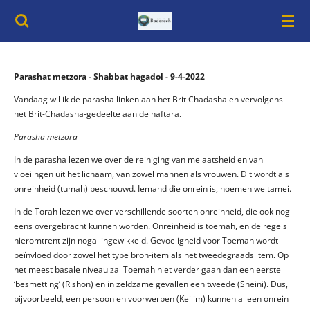
Ga
direct
naar
de
hoofdinhoud
Parashat metzora - Shabbat hagadol - 9-4-2022
Vandaag wil ik de parasha linken aan het Brit Chadasha en vervolgens
het Brit-Chadasha-gedeelte aan de haftara.
Parasha metzora
In de parasha lezen we over de reiniging van melaatsheid en van
vloeiingen uit het lichaam, van zowel mannen als vrouwen. Dit wordt als
onreinheid (tumah) beschouwd. Iemand die onrein is, noemen we tamei.
In de Torah lezen we over verschillende soorten onreinheid, die ook nog
eens overgebracht kunnen worden. Onreinheid is toemah, en de regels
hieromtrent zijn nogal ingewikkeld. Gevoeligheid voor Toemah wordt
beïnvloed door zowel het type bron-item als het tweedegraads item. Op
het meest basale niveau zal Toemah niet verder gaan dan een eerste
‘besmetting’ (Rishon) en in zeldzame gevallen een tweede (Sheini). Dus,
bijvoorbeeld, een persoon en voorwerpen (Keilim) kunnen alleen onrein