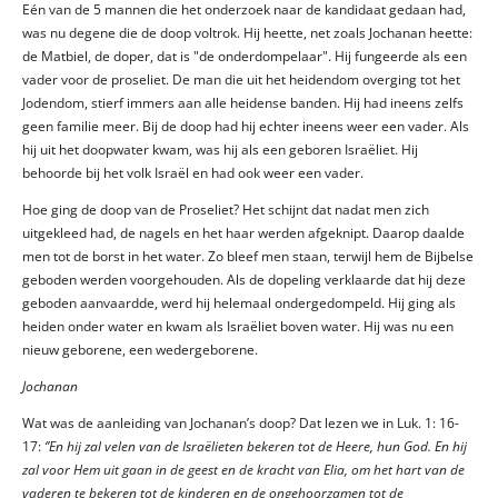
Eén van de 5 mannen die het onderzoek naar de kandidaat gedaan had,
was nu degene die de doop voltrok. Hij heette, net zoals Jochanan heette:
de Matbiel, de doper, dat is "de onderdompelaar". Hij fungeerde als een
vader voor de proseliet. De man die uit het heidendom overging tot het
Jodendom, stierf immers aan alle heidense banden. Hij had ineens zelfs
geen familie meer. Bij de doop had hij echter ineens weer een vader. Als
hij uit het doopwater kwam, was hij als een geboren Israëliet. Hij
behoorde bij het volk Israël en had ook weer een vader.
Hoe ging de doop van de Proseliet? Het schijnt dat nadat men zich
uitgekleed had, de nagels en het haar werden afgeknipt. Daarop daalde
men tot de borst in het water. Zo bleef men staan, terwijl hem de Bijbelse
geboden werden voorgehouden. Als de dopeling verklaarde dat hij deze
geboden aanvaardde, werd hij helemaal ondergedompeld. Hij ging als
heiden onder water en kwam als Israëliet boven water. Hij was nu een
nieuw geborene, een wedergeborene.
Jochanan
Wat was de aanleiding van Jochanan’s doop? Dat lezen we in Luk. 1: 16-
17:
‘’En hij zal velen van de Israëlieten bekeren tot de Heere, hun God. En hij
zal voor Hem uit gaan in de geest en de kracht van Elia, om het hart van de
vaderen te bekeren tot de kinderen en de ongehoorzamen tot de