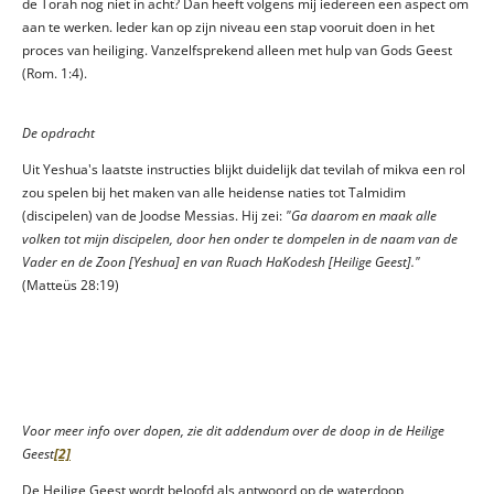
de Torah nog niet in acht? Dan heeft volgens mij iedereen een aspect om
aan te werken. Ieder kan op zijn niveau een stap vooruit doen in het
proces van heiliging. Vanzelfsprekend alleen met hulp van Gods Geest
(Rom. 1:4).
De opdracht
Uit Yeshua's laatste instructies blijkt duidelijk dat tevilah of mikva een rol
zou spelen bij het maken van alle heidense naties tot Talmidim
(discipelen) van de Joodse Messias. Hij zei:
"Ga daarom en maak alle
volken tot mijn discipelen, door hen onder te dompelen in de naam van de
Vader en de Zoon [Yeshua] en van Ruach HaKodesh [Heilige Geest]."
(Matteüs 28:19)
Voor meer info over dopen, zie dit addendum over de doop in de Heilige
Geest
[2]
De Heilige Geest wordt beloofd als antwoord op de waterdoop