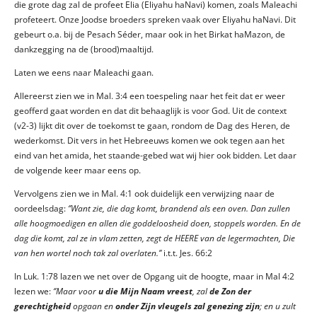
die grote dag zal de profeet Elia (Eliyahu haNavi) komen, zoals Maleachi
profeteert. Onze Joodse broeders spreken vaak over Eliyahu haNavi. Dit
gebeurt o.a. bij de Pesach Séder, maar ook in het Birkat haMazon, de
dankzegging na de (brood)maaltijd.
Laten we eens naar Maleachi gaan.
Allereerst zien we in Mal. 3:4 een toespeling naar het feit dat er weer
geofferd gaat worden en dat dit behaaglijk is voor God. Uit de context
(v2-3) lijkt dit over de toekomst te gaan, rondom de Dag des Heren, de
wederkomst. Dit vers in het Hebreeuws komen we ook tegen aan het
eind van het amida, het staande-gebed wat wij hier ook bidden. Let daar
de volgende keer maar eens op.
Vervolgens zien we in Mal. 4:1 ook duidelijk een verwijzing naar de
oordeelsdag:
‘’Want zie, die dag komt, brandend als een oven. Dan zullen
alle hoogmoedigen en allen die goddeloosheid doen, stoppels worden. En de
dag die komt, zal ze in vlam zetten, zegt de HEERE van de legermachten, Die
van hen wortel noch tak zal overlaten.’’
i.t.t. Jes. 66:2
In Luk. 1:78 lazen we net over de Opgang uit de hoogte, maar in Mal 4:2
lezen we:
‘’Maar voor
u die Mijn Naam vreest
, zal
de Zon der
gerechtigheid
opgaan en
onder Zijn vleugels zal genezing zijn
; en u zult