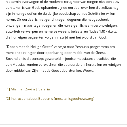
niettemin overwegen of de moderne terugkeer van tongen niet opnieuw
een teken is van Gods ophanden zijnde oordeel over hen die zelfzuchtig
zijn in hun geloof en de duidelijke boodschap van de Schrift niet willen
horen. Dit oordeel is niet gericht tegen degenen die het geschenk
ontvangen, maar tegen degenen die hun eigen lichaam verontreinigen,
autoriteit verwerpen en hemelse wezens belasteren (Judas 1:8) - d.w.z.
die hun eigen begeerten volgen in strijd met het woord van God.
"Dopen met de Heilige Geest" verwijst naar Yeshua’s programma om
mensen te reinigen door openbaring door middel van de Geest.
Bovendien is dit concept geworteld in joodse messiaanse tradities, die
een Messias konden verwachten die zou oordelen, herstellen en reinigen
door middel van Zijn, met de Geest doordrenkte, Woord.
[1]
Mishnah Zavim | Sefaria
[2]
Instruction about Baptisms (messianicgoodnews.org)