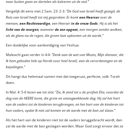
naar buiten gaan en dartelen als kalveren uit de stal.’’
Vergelijk dit eens met 2 Sam. 23: 2-3:
‘’De God van Israël heeft gezegd, de
Rots van Israël heeft tot mij gesproken: Er komt
een Heerser
over de
mensen,
een Rechtvaardige
, een Heerser
in de vreze Gods
. Hij is als het
licht van de morgen
, wanneer
de zon opgaat
, een morgen zonder wolken;
als de glans na de regen, die groen laat opkomen uit de aarde.’’
Een duidelijke voor-aankondiging van Yeshua.
Maleachi gaat verder in 4:4:
‘’Denk aan de wet van Mozes, Mijn dienaar, die
Ik hem geboden heb op Horeb voor heel Israël, aan de verordeningen en de
bepalingen.’’
Dit hangt dus helemaal samen met dat toegerust, perfecte, volk: Torah
doen.
In Mal. 4: 5-6 lezen we tot slot:
‘’Zie, Ik zend tot u de profeet Elia, voordat de
dag van de HEERE komt, die grote en ontzagwekkende dag. Hij zal het hart
van de vaders tot de kinderen terugbrengen, en het hart van de kinderen tot
hun vaders, opdat Ik niet zal komen en de aarde met de ban zal slaan.’’
Als het hart van de kinderen niet tot de vaders teruggebracht wordt, dan
zal de aarde met de ban geslagen worden. Maar God zorgt ervoor dat ze