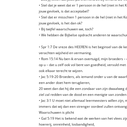
• Stel dat je weet dat er 1 persoon in de hel (niet in het 
jouw gevloek, is dat acceptabel?
• Stel dat er misschien 1 persoon in de hel (niet in het K
jouw gevloek, is het dan ok?
• Bij twijfel waarschuwen we, toch?
• We hebben de Bijbelse opdracht anderen te waarschuw
• Spr 1:7 De vreze des HEEREN is het beginsel van de k
verachten wijsheid en vermaning.
• Rom 15:14 Nu ben ik ervan overtuigd, mijn broeders – 
op u – dat u zelf ook vol bent van goedheid, vervuld met a
ook elkaar terecht te wijzen.
• Jac 5:19-20 Broeders, als iemand onder u van de waar
een ander doet hem terugkeren,
20 weet dan dat hij die een zondaar van zijn dwaalweg 
ziel zal redden van de dood en een menigte van zonden
• Jac 3:1 U moet niet allemaal leermeesters willen zijn,
immers dat wij dan een strenger oordeel zullen ontvang
Waarschuwen is plicht
• Gal 5:19 Het is bekend wat de werken van het vlees zij
hoererij, onreinheid, losbandigheid,