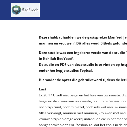
Ga
direct
naar
de
hoofdinhoud
Deze shabbat hadden we de gastspreker Manfred Jaco
mannen en vrouwen'. Dit alles werd Bijbels gefunde
Deze studie was een ingekorte versie van de studie 
in Kehilah Bet Yosef.
De audio en PDF van deze studie is te vinden op htt
onder het kopje studies Topical.
Hieronder de opzet die gebruikt werd tijdens de lez
Lust
Ex 20:17 U zult niet begeren het huis van uw naaste. U zu
begeren de vrouw van uw naaste, noch zijn dienaar, noch
noch zijn rund, noch zijn ezel, noch iets wat van uw naast
Alles vervaagt, mannen met mannen, vrouwen met vro
vrouwen zijn en omgekeerd, individuen die in het meer
aangesproken enz enz. Yeshua zei dat het zoals in de d