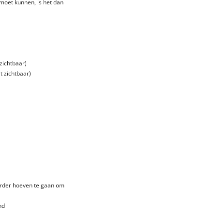
 moet kunnen, is het dan
 zichtbaar)
t zichtbaar)
verder hoeven te gaan om
nd