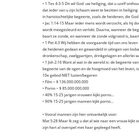
• 1 Tes 4:3-5 Dit wil God: uw heiliging, dat u uzelf ontho
dat ieder van u zijn lichaam weet te bezitten in heiligin
in hartstochtelijke begeerte, zoals de heidenen, die God
• Jac 1:14-15 Maar ieder mens wordt verzocht, als hij do
wordt meegesleurd en verlokt. Daarna, wanneer de bege
baart ze zonde, en wanneer de zonde volgroeid is, baar
• 1 Pet 4:3 Wij hebben de voorgaande tijd van ons leven
de heidenen gedaan en gewandeld in uitingen van losba
dronkenschap, zwelgpartijen, drinkgelagen en allerlei wa
• 1 Joh 2:16 Want al wat in de wereld is: de begeerte van
begeerte van de ogen en de hoogmoed van het leven, is 
10e gebod NIET lusten/begeren
• Film ~ $ 136.000.000.000
• Porno ~ $ 85.000.000.000
• 40% 15-25 jarigen vrouwen kijkt porno…
• 90% 15-25 jarigen mannen kijkt porno…
• Vooral mannen zijn hier ontvankelijk voor:
Mat 5:28 Maar Ik zeg u dat al wie naar een vrouw kijkt 
zijn hart al overspel met haar gepleegd heeft.