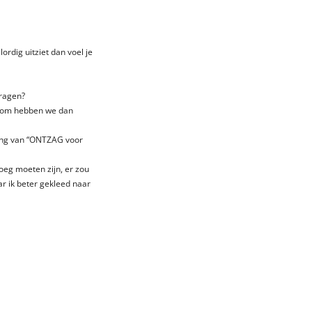
slordig uitziet dan voel je
dragen?
arom hebben we dan
ding van “ONTZAG voor
noeg moeten zijn, er zou
ar ik beter gekleed naar