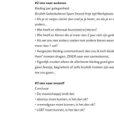
#2 iets naar anderen
Kleding per gelegenheid
Bruiloft Gebedsdienst Sport Strand Vrije tijd Werkplaats
• Als je er netjes uitziet dan voel je je beter, en als je er 
anders…
• Wie heeft er allemaal favoriete(re) kleren?
• Wie heeft er kleren die al meer dan 2 jaar niet zijn ge
• Als we ons niet anders voelen met andere kleren wa
meer dan 1 set?
• Aangezien kleding communiceert dan zou ik toch kle
Hem” moeten dragen, ZEKER naar een samenkomst.
• Eigenlijk zouden alleen de allerbeste kleding goed ge
geen feestje, begrafenis of zelfs bruiloft moeten zijn wa
toe zou gaan…
#3 iets naar onszelf
Conclusie
• De maatschappij vindt dat:
• abortus moet kunnen, is het dan ok?
• vreemdgaan moet kunnen, is het dan ok?
• LGBT moet kunnen, is het dan ok?