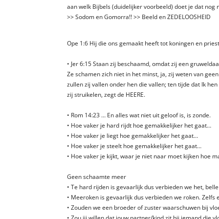
aan welk Bijbels (duidelijker voorbeeld) doet je dat no
>> Sodom en Gomorra!! >> Beeld en ZEDELOOSHEID
Ope 1:6 Hij die ons gemaakt heeft tot koningen en priest
• Jer 6:15 Staan zij beschaamd, omdat zij een gruweld
Ze schamen zich niet in het minst, ja, zij weten van ge
zullen zij vallen onder hen die vallen; ten tijde dat Ik hen
zij struikelen, zegt de HEERE.
• Rom 14:23 … En alles wat niet uit geloof is, is zonde.
• Hoe vaker je hard rijdt hoe gemakkelijker het gaat…
• Hoe vaker je liegt hoe gemakkelijker het gaat…
• Hoe vaker je steelt hoe gemakkelijker het gaat…
• Hoe vaker je kijkt, waar je niet naar moet kijken hoe m
Geen schaamte meer
• Te hard rijden is gevaarlijk dus verbieden we het, bell
• Meeroken is gevaarlijk dus verbieden we roken. Zelfs 
• Zouden we een broeder of zuster waarschuwen bij vlo
• Zou jij willen dat jouw partner/kind zit bij iemand die vl