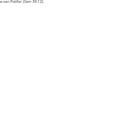
w van Potifar (Gen 39:12).
)