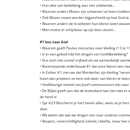
• Hun idee van bedekking was niet voldoende…
• Waarom anders Mozes zijn schoenen uit laten trekken?
• Ook Mozes moest worden bijgeschoold op hoe God t
• Waarom anders de Israëlieten hun kleren laten wassen
• Men moest er schijnbaar op zijn best uitzien…
#1 Iets naar God
• Waarom geeft Paulus instructies over kleding (1 Cor 1
• Is er een gebod mbt het dragen van hoofdbedekking?
• Dus toch niet zoveel vrijheid als we aanvankelijk aan
• Bovenstaande onderbouwt #1 dat onze kleren iets n
• In Esther 4:1 zien we dat Mordechai zijn kleding “veran
hoort dan probeert ze hem ook weer van kleren te laten
• Veelkleurige mantel van Jozef communiceert iets naar 
• De Bijbel geeft aan dat de buitenkant laat zien wat er
de hand is:
• Spr 4:23 Bescherm je hart boven alles, want uit je hart
doet.
• Wij weten dat wat we dragen iets naar anderen commu
• Respect, onverschilligheid, luiheid, rebellie, maar het