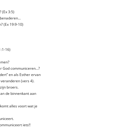
 (Ex 3:5)
e benaderen…
? (Ex 19:9-10)
1:1-16)
nemen?
aar God communiceren…?
dert” en als Esther ervan
 veranderen (vers 4).
zijn broers.
 aan de binnenkant aan
 komt alles voort wat je
niceert.
 communiceert iets!!