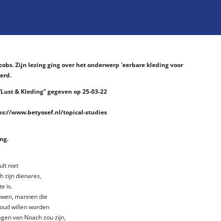
bs. Zijn lezing ging over het onderwerp 'eerbare kleding voor
erd.
“Lust & Kleding” gegeven op 25-03-22
ps://www.betyosef.nl/topical-studies
ing.
lt niet
 zijn dienares,
e is.
uwen, mannen die
voud willen worden
agen van Noach zou zijn,