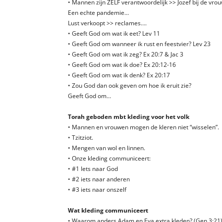
• Mannen zijn ZELF verantwoordelijk >> Jozef bij de vrou
Een echte pandemie…
Lust verkoopt >> reclames….
• Geeft God om wat ik eet? Lev 11
• Geeft God om wanneer ik rust en feestvier? Lev 23
• Geeft God om wat ik zeg? Ex 20:7 & Jac 3
• Geeft God om wat ik doe? Ex 20:12-16
• Geeft God om wat ik denk? Ex 20:17
• Zou God dan ook geven om hoe ik eruit zie?
Geeft God om…
Torah geboden mbt kleding voor het volk
• Mannen en vrouwen mogen de kleren niet “wisselen”.
• Tzitziot.
• Mengen van wol en linnen.
• Onze kleding communiceert:
• #1 Iets naar God
• #2 iets naar anderen
• #3 iets naar onszelf
Wat kleding communiceert
• Waarom anders Adam en Eva extra kleden? (Gen 3:21