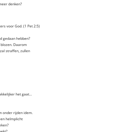
g meer denken?
ers voor God. (1 Pet 2:5)
aad gedaan hebben?
en blozen. Daarom
 zal straffen, zullen
akkelijker het gaat…
en onder rijden idem.
een helmplicht
eken?
oekt?