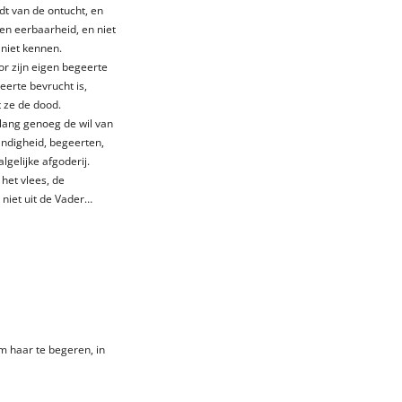
udt van de ontucht, en
g en eerbaarheid, en niet
 niet kennen.
or zijn eigen begeerte
erte bevrucht is,
t ze de dood.
 lang genoeg de wil van
ndigheid, begeerten,
lgelijke afgoderij.
 het vlees, de
niet uit de Vader…
om haar te begeren, in