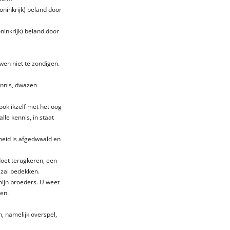
Koninkrijk) beland door
oninkrijk) beland door
en niet te zondigen.
ennis, dwazen
ook ikzelf met het oog
lle kennis, in staat
heid is afgedwaald en
doet terugkeren, een
 zal bedekken.
 mijn broeders. U weet
en.
n, namelijk overspel,