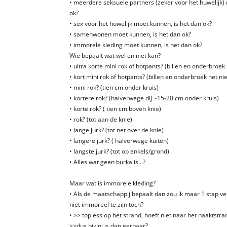
• meerdere seksuele partners (zeker voor het huwelijk)
ok?
• sex voor het huwelijk moet kunnen, is het dan ok?
• samenwonen moet kunnen, is het dan ok?
• immorele kleding moet kunnen, is het dan ok?
Wie bepaalt wat wel en niet kan?
• ultra korte mini rok of hotpants? (billen en onderbroek
• kort mini rok of hotpants? (billen en onderbroek net nie
• mini rok? (tien cm onder kruis)
• kortere rok? (halverwege dij ~15-20 cm onder kruis)
• korte rok? ( tien cm boven knie)
• rok? (tot aan de knie)
• lange jurk? (tot net over de knie)
• langere jurk? ( halverwege kuiten)
• langste jurk? (tot op enkels/grond)
• Alles wat geen burka is…?
Maar wat is immorele kleding?
• Als de maatschappij bepaalt dan zou ik maar 1 stap 
niet immoreel te zijn toch?
• >> topless op het strand, hoeft niet naar het naaktstra
>>dus bikini is dan eerbaar?