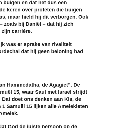
 buigen en dat het dus een
nde keren over profeten die buigen
s, maar hield hij dit verborgen. Ook
oals bij Daniël – dat hij zich
zijn carrière.
k was er sprake van rivaliteit
rdechai dat hij geen beloning had
van Hammedatha, de Agagiet”. De
muël 15, waar Saul met Israël strijdt
 Dat doet ons denken aan Kis, de
1 Samuël 15 lijken alle Amelekieten
 Amelek.
dat God de juiste persoon op de