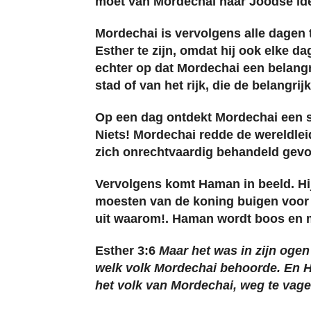
moet van Mordechai haar Joodse iden
Mordechai is vervolgens alle dagen t
Esther te zijn, omdat hij ook elke d
echter op dat Mordechai een belangri
stad of van het rijk, die de belangri
Op een dag ontdekt Mordechai een sa
Niets! Mordechai redde de wereldlei
zich onrechtvaardig behandeld gev
Vervolgens komt Haman in beeld. Hij
moesten van de koning buigen voor H
uit waarom!. Haman wordt boos en m
Esther 3:6
Maar het was in zijn ogen
welk volk Mordechai behoorde. En H
het volk van Mordechai, weg te vage