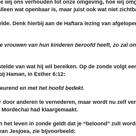
hoe wij ons verhouden tot onze omgeving, hoe wij o
lleen wat openbaar is, maar juist ook wat niet zichtb
lde. Denk hierbij aan de Haftara lezing van afgelope
e vrouwen van hun kinderen beroofd heeft, zo zal 
elde van wat hij wil bereiken. Op de zonde volgt een 
bij Haman, in Esther 6:12:
treurend en met het hoofd bedekt.
r door anderen te vernederen, maar wordt nu zelf ve
r Mordechai had klaargemaakt.
in het leven in zonde geldt dat je “beloond” zult wor
an Jesjoea, zie bijvoorbeeld: