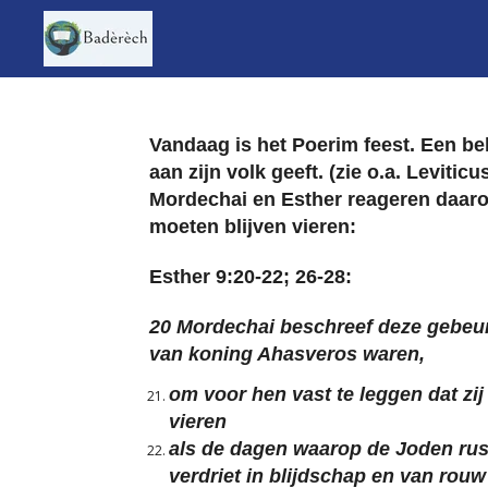
Ga
direct
naar
de
hoofdinhoud
Vandaag is het Poerim feest. Een bel
aan zijn volk geeft. (zie o.a. Leviti
Mordechai en Esther reageren daarop 
moeten blijven vieren:
Esther 9:20-22; 26-28:
20 Mordechai beschreef deze gebeurte
van koning Ahasveros waren,
om voor hen vast te leggen dat zi
vieren
als de dagen waarop de Joden rus
verdriet in blijdschap en van rou