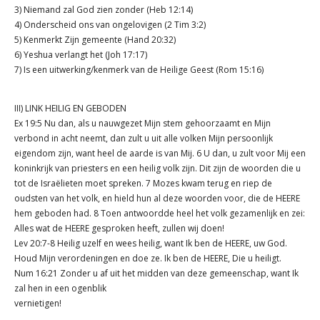
3) Niemand zal God zien zonder (Heb 12:14)
4) Onderscheid ons van ongelovigen (2 Tim 3:2)
5) Kenmerkt Zijn gemeente (Hand 20:32)
6) Yeshua verlangt het (Joh 17:17)
7) Is een uitwerking/kenmerk van de Heilige Geest (Rom 15:16)
III) LINK HEILIG EN GEBODEN
Ex 19:5 Nu dan, als u nauwgezet Mijn stem gehoorzaamt en Mijn
verbond in acht neemt, dan zult u uit alle volken Mijn persoonlijk
eigendom zijn, want heel de aarde is van Mij. 6 U dan, u zult voor Mij een
koninkrijk van priesters en een heilig volk zijn. Dit zijn de woorden die u
tot de Israëlieten moet spreken. 7 Mozes kwam terug en riep de
oudsten van het volk, en hield hun al deze woorden voor, die de HEERE
hem geboden had. 8 Toen antwoordde heel het volk gezamenlijk en zei:
Alles wat de HEERE gesproken heeft, zullen wij doen!
Lev 20:7-8 Heilig uzelf en wees heilig, want Ik ben de HEERE, uw God.
Houd Mijn verordeningen en doe ze. Ik ben de HEERE, Die u heiligt.
Num 16:21 Zonder u af uit het midden van deze gemeenschap, want Ik
zal hen in een ogenblik
vernietigen!