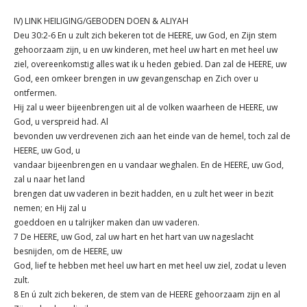
IV) LINK HEILIGING/GEBODEN DOEN & ALIYAH
Deu 30:2-6 En u zult zich bekeren tot de HEERE, uw God, en Zijn stem
gehoorzaam zijn, u en uw kinderen, met heel uw hart en met heel uw
ziel, overeenkomstig alles wat ik u heden gebied. Dan zal de HEERE, uw
God, een omkeer brengen in uw gevangenschap en Zich over u
ontfermen.
Hij zal u weer bijeenbrengen uit al de volken waarheen de HEERE, uw
God, u verspreid had. Al
bevonden uw verdrevenen zich aan het einde van de hemel, toch zal de
HEERE, uw God, u
vandaar bijeenbrengen en u vandaar weghalen. En de HEERE, uw God,
zal u naar het land
brengen dat uw vaderen in bezit hadden, en u zult het weer in bezit
nemen; en Hij zal u
goeddoen en u talrijker maken dan uw vaderen.
7 De HEERE, uw God, zal uw hart en het hart van uw nageslacht
besnijden, om de HEERE, uw
God, lief te hebben met heel uw hart en met heel uw ziel, zodat u leven
zult.
8 En ú zult zich bekeren, de stem van de HEERE gehoorzaam zijn en al