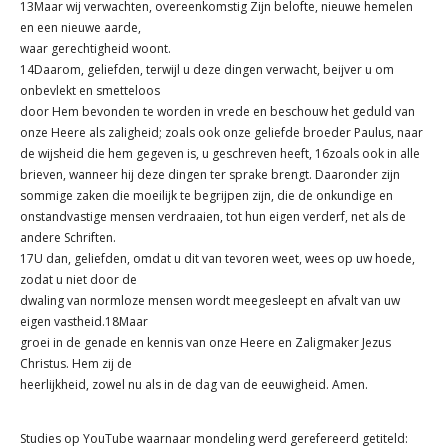
13Maar wij verwachten, overeenkomstig Zijn belofte, nieuwe hemelen
en een nieuwe aarde,
waar gerechtigheid woont.
14Daarom, geliefden, terwijl u deze dingen verwacht, beijver u om
onbevlekt en smetteloos
door Hem bevonden te worden in vrede en beschouw het geduld van
onze Heere als zaligheid; zoals ook onze geliefde broeder Paulus, naar
de wijsheid die hem gegeven is, u geschreven heeft, 16zoals ook in alle
brieven, wanneer hij deze dingen ter sprake brengt. Daaronder zijn
sommige zaken die moeilijk te begrijpen zijn, die de onkundige en
onstandvastige mensen verdraaien, tot hun eigen verderf, net als de
andere Schriften.
17U dan, geliefden, omdat u dit van tevoren weet, wees op uw hoede,
zodat u niet door de
dwaling van normloze mensen wordt meegesleept en afvalt van uw
eigen vastheid.18Maar
groei in de genade en kennis van onze Heere en Zaligmaker Jezus
Christus. Hem zij de
heerlijkheid, zowel nu als in de dag van de eeuwigheid. Amen.
Studies op YouTube waarnaar mondeling werd gerefereerd getiteld: