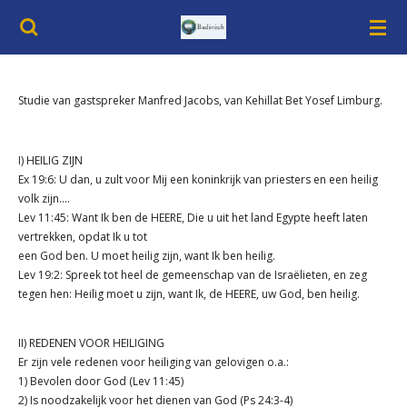
Ga
direct
naar
de
hoofdinhoud
Studie van gastspreker Manfred Jacobs, van Kehillat Bet Yosef Limburg.
I) HEILIG ZIJN
Ex 19:6: U dan, u zult voor Mij een koninkrijk van priesters en een heilig
volk zijn….
Lev 11:45: Want Ik ben de HEERE, Die u uit het land Egypte heeft laten
vertrekken, opdat Ik u tot
een God ben. U moet heilig zijn, want Ik ben heilig.
Lev 19:2: Spreek tot heel de gemeenschap van de Israëlieten, en zeg
tegen hen: Heilig moet u zijn, want Ik, de HEERE, uw God, ben heilig.
II) REDENEN VOOR HEILIGING
Er zijn vele redenen voor heiliging van gelovigen o.a.:
1) Bevolen door God (Lev 11:45)
2) Is noodzakelijk voor het dienen van God (Ps 24:3-4)