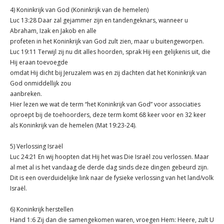
4) Koninkrijk van God (Koninkrijk van de hemelen)
Luc 13:28 Daar zal gejammer zijn en tandengeknars, wanneer u
Abraham, Izak en Jakob en alle
profeten in het Koninkrijk van God zult zien, maar u buitengeworpen.
Luc 19:11 Terwijl zij nu dit alles hoorden, sprak Hij een gelijkenis uit, die
Hij eraan toevoegde
omdat Hij dicht bij Jeruzalem was en zij dachten dat het Koninkrijk van
God onmiddellijk zou
aanbreken.
Hier lezen we wat de term “het Koninkrijk van God” voor associaties
oproept bij de toehoorders, deze term komt 68 keer voor en 32 keer
als Koninkrijk van de hemelen (Mat 19:23-24).
5) Verlossing Israël
Luc 24:21 En wij hoopten dat Hij het was Die Israël zou verlossen. Maar
al met al is het vandaag de derde dag sinds deze dingen gebeurd zijn.
Dit is een overduidelijke link naar de fysieke verlossing van het land/volk
Israël.
6) Koninkrijk herstellen
Hand 1:6 Zij dan die samengekomen waren, vroegen Hem: Heere, zult U