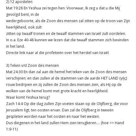
2) 12 apostelen
Mat 19:28 En Yeshua zei tegen hen: Voorwaar, Ik zeg u dat u die Mij
gevolgd bent, in de
wedergeboorte, als de Zoon des mensen zal zitten op de troon van Zijn
heerlijkheid, ook zult
zitten op twaalf tronen en de twaalf stammen van Israël zult oordelen.
In o.a. Eze 40-48 kunnen we lezen dat die twaalf stammen zich bevinden
in het land.
Directe link naar al die profetieën over het herstel van Israël.
3) Teken v/d Zoon des mensen
Mat 24:30 En dan zal aan de hemel het teken van de Zoon des mensen
verschijnen; en dan zullen al de stammen van de aarde HET LAND (γῆς)
rouw bedrijven en zij zullen de Zoon des mensen zien, als Hij op de
wolken van de hemel komt met grote kracht en heerlijkheid.
Waar komt Yeshua terug?
Zach 14:4 Op die dag zullen Zijn voeten staan op de Olijfberg, die voor
Jeruzalem ligt, ten oosten ervan. Dan zal de Olijfberg in tweeën
gespleten worden naar het oosten en naar het westen.
Dus diegenen in het land zullen Hem zien terugkeren.... (hoe >> Hand
1:9-11)