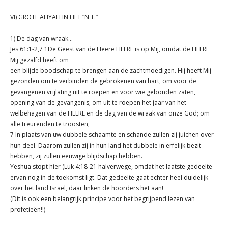
VI) GROTE ALIYAH IN HET “N.T.”
1) De dag van wraak...
Jes 61:1-2,7 1De Geest van de Heere HEERE is op Mij, omdat de HEERE
Mij gezalfd heeft om
een blijde boodschap te brengen aan de zachtmoedigen. Hij heeft Mij
gezonden om te verbinden de gebrokenen van hart, om voor de
gevangenen vrijlating uit te roepen en voor wie gebonden zaten,
opening van de gevangenis; om uit te roepen het jaar van het
welbehagen van de HEERE en de dag van de wraak van onze God; om
alle treurenden te troosten;
7 In plaats van uw dubbele schaamte en schande zullen zij juichen over
hun deel. Daarom zullen zij in hun land het dubbele in erfelijk bezit
hebben, zij zullen eeuwige blijdschap hebben.
Yeshua stopt hier (Luk 4:18-21 halverwege, omdat het laatste gedeelte
ervan nog in de toekomst ligt. Dat gedeelte gaat echter heel duidelijk
over het land Israël, daar linken de hoorders het aan!
(Dit is ook een belangrijk principe voor het begrijpend lezen van
profetieën!!)