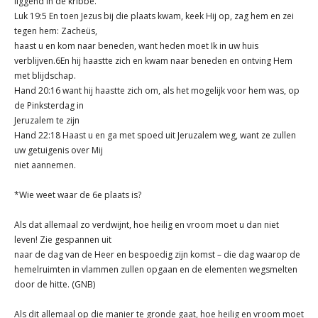
liggend in de kribbe.
Luk 19:5 En toen Jezus bij die plaats kwam, keek Hij op, zag hem en zei
tegen hem: Zacheüs,
haast u en kom naar beneden, want heden moet Ik in uw huis
verblijven.6En hij haastte zich en kwam naar beneden en ontving Hem
met blijdschap.
Hand 20:16 want hij haastte zich om, als het mogelijk voor hem was, op
de Pinksterdag in
Jeruzalem te zijn
Hand 22:18 Haast u en ga met spoed uit Jeruzalem weg, want ze zullen
uw getuigenis over Mij
niet aannemen.
*Wie weet waar de 6e plaats is?
Als dat allemaal zo verdwijnt, hoe heilig en vroom moet u dan niet
leven! Zie gespannen uit
naar de dag van de Heer en bespoedig zijn komst – die dag waarop de
hemelruimten in vlammen zullen opgaan en de elementen wegsmelten
door de hitte. (GNB)
Als dit allemaal op die manier te gronde gaat, hoe heilig en vroom moet