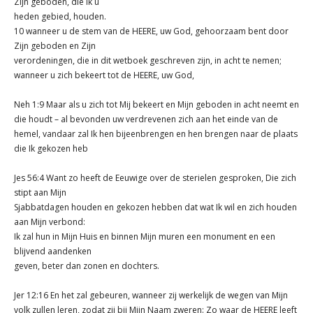
Zijn geboden, die ik u
heden gebied, houden.
10 wanneer u de stem van de HEERE, uw God, gehoorzaam bent door
Zijn geboden en Zijn
verordeningen, die in dit wetboek geschreven zijn, in acht te nemen;
wanneer u zich bekeert tot de HEERE, uw God,
Neh 1:9 Maar als u zich tot Mij bekeert en Mijn geboden in acht neemt en
die houdt – al bevonden uw verdrevenen zich aan het einde van de
hemel, vandaar zal Ik hen bijeenbrengen en hen brengen naar de plaats
die Ik gekozen heb
Jes 56:4 Want zo heeft de Eeuwige over de sterielen gesproken, Die zich
stipt aan Mijn
Sjabbatdagen houden en gekozen hebben dat wat Ik wil en zich houden
aan Mijn verbond:
Ik zal hun in Mijn Huis en binnen Mijn muren een monument en een
blijvend aandenken
geven, beter dan zonen en dochters.
Jer 12:16 En het zal gebeuren, wanneer zij werkelijk de wegen van Mijn
volk zullen leren, zodat zij bij Mijn Naam zweren: Zo waar de HEERE leeft