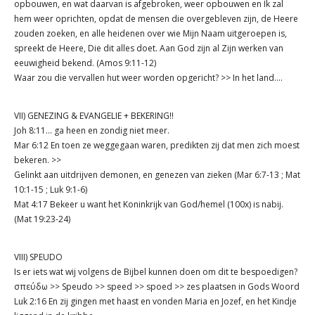
opbouwen, en wat daarvan is afgebroken, weer opbouwen en Ik zal
hem weer oprichten, opdat de mensen die overgebleven zijn, de Heere
zouden zoeken, en alle heidenen over wie Mijn Naam uitgeroepen is,
spreekt de Heere, Die dit alles doet. Aan God zijn al Zijn werken van
eeuwigheid bekend. (Amos 9:11-12)
Waar zou die vervallen hut weer worden opgericht? >> In het land....
VII) GENEZING & EVANGELIE + BEKERING!!
Joh 8:11… ga heen en zondig niet meer.
Mar 6:12 En toen ze weggegaan waren, predikten zij dat men zich moest
bekeren. >>
Gelinkt aan uitdrijven demonen, en genezen van zieken (Mar 6:7-13 ; Mat
10:1-15 ; Luk 9:1-6)
Mat 4:17 Bekeer u want het Koninkrijk van God/hemel (100x) is nabij.
(Mat 19:23-24)
VIII) SPEUDO
Is er iets wat wij volgens de Bijbel kunnen doen om dit te bespoedigen?
σπεύδω >> Speudo >> speed >> spoed >> zes plaatsen in Gods Woord
Luk 2:16 En zij gingen met haast en vonden Maria en Jozef, en het Kindje