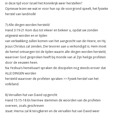
in deze tijd voor Israël het Koninkrijk weer herstellen?
Opnieuw lezen we wat er voor hun op de voorgrond speelt, het fysieke
herstel van land/volk!
7) Alle dingen worden hersteld
Hand 3:19-21 Kom dus tot inkeer en bekeer u, opdat uw zonden
uitgewist worden en er tijden
van verkwikking zullen komen van het aangezicht van de Heere, en Hij
Jezus Christus zal zenden, Die tevoren aan u verkondigd is. Hem moet
de hemel ontvangen tot de tijden waarin alle dingen worden hersteld,
waarover God gesproken heeft bij monde van al Zijn heilige profeten
door de eeuwen heen.
Na Yeshua’s hemelvaart spraken de discipelen nog steeds erover dat
ALLE DINGEN worden
hersteld waarover de profeten spraken >> Fysiek herstel van het
volk/land.
8) Vervallen hut van David opgericht
Hand 15:15-18 En hiermee stemmen de woorden van de profeten
overeen, zoals geschreven
staat: Hierna zal Ik terugkeren en de vervallen hut van David weer