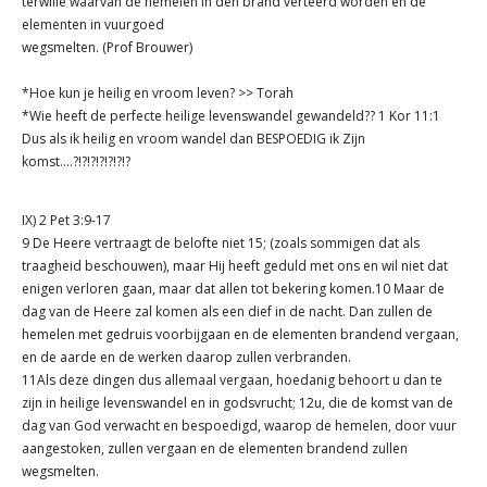
terwille waarvan de hemelen in den brand verteerd worden en de
elementen in vuurgoed
wegsmelten. (Prof Brouwer)
*Hoe kun je heilig en vroom leven? >> Torah
*Wie heeft de perfecte heilige levenswandel gewandeld?? 1 Kor 11:1
Dus als ik heilig en vroom wandel dan BESPOEDIG ik Zijn
komst....?!?!?!?!?!?!?
IX) 2 Pet 3:9-17
9 De Heere vertraagt de belofte niet 15; (zoals sommigen dat als
traagheid beschouwen), maar Hij heeft geduld met ons en wil niet dat
enigen verloren gaan, maar dat allen tot bekering komen.10 Maar de
dag van de Heere zal komen als een dief in de nacht. Dan zullen de
hemelen met gedruis voorbijgaan en de elementen brandend vergaan,
en de aarde en de werken daarop zullen verbranden.
11Als deze dingen dus allemaal vergaan, hoedanig behoort u dan te
zijn in heilige levenswandel en in godsvrucht; 12u, die de komst van de
dag van God verwacht en bespoedigd, waarop de hemelen, door vuur
aangestoken, zullen vergaan en de elementen brandend zullen
wegsmelten.