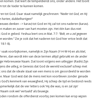
nnen komen. Dat leert de tempeldienst ons, onder andere. Het toont
 tot de Vader te kunnen komen.
eren tot God. Daar staat namelijk geschreven:
‘’Nader tot God, en Hij
e harten, dubbelhartigen!’’
uws denken --> karav) tot God en Hij zal tot ons naderen (karav).
maken en zuiver van hart moeten zijn. Het één kan dus niet
 God in gebed. Yeshua leert ons in Mat. 7:7:
‘’Bidt, en u zal gegeven
an worden.’’
Zie je ook dat het naderen tot God hier ertoe leidt dat
 18:1-8).
 vaak voorbijkomen, namelijk in Zijn Naam (Y-H-W-H) en als titel,
fferen, dan wordt één van deze termen altijd gebruikt en de ander
terige Hebreeuwse Naam. Dat toont volgens een uitlegger (Rashi) Zijn
ns die uitleg, in Genesis dat God de wereld exclusief schiep met
ert ons dat de ideale staat van een mens is om geoordeeld te worden
de. Maar God wist dat de mens niet kon voortleven zonder genade
 God’s kenmerk van eeuwigheid, Hij schiep de tijd en bestond reeds
rkelijk dat de vier letters ook ‘Hij die was, is en zal zijn’
Naam ook wel ‘vertaald’ als Eeuwige.
eboden rondom de offerdienst voorbij zien komen kan erop wijzen