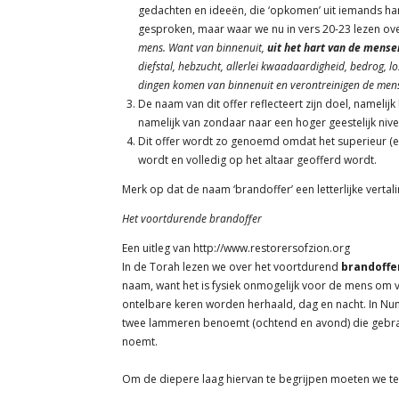
gedachten en ideeën, die ‘opkomen’ uit iemands har
gesproken, maar waar we nu in vers 20-23 lezen ove
mens. Want van binnenuit,
uit het hart van de mense
diefstal, hebzucht, allerlei kwaadaardigheid, bedrog, l
dingen komen van binnenuit en verontreinigen de mens.
De naam van dit offer reflecteert zijn doel, namelij
namelijk van zondaar naar een hoger geestelijk nive
Dit offer wordt zo genoemd omdat het superieur (elyonah עליונה) is aan de andere offers, omdat het vrij
wordt en volledig op het altaar geofferd wordt.
Merk op dat de naam ‘brandoffer’ een letterlijke vertal
Het voortdurende brandoffer
Een uitleg van http://www.restorersofzion.org
In de Torah lezen we over het voortdurend
brandoffe
naam, want het is fysiek onmogelijk voor de mens om vo
ontelbare keren worden herhaald, dag en nacht. In Nume
twee lammeren benoemt (ochtend en avond) die gebrac
noemt.
Om de diepere laag hiervan te begrijpen moeten we t