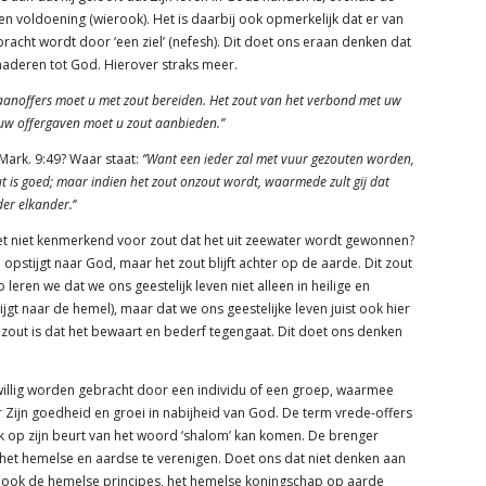
n voldoening (wierook). Het is daarbij ook opmerkelijk dat er van
ebracht wordt door ‘een ziel’ (nefesh). Dit doet ons eraan denken dat
 naderen tot God. Hierover straks meer.
raanoffers moet u met zout bereiden. Het zout van het verbond met uw
uw offergaven moet u zout aanbieden.’’
Mark. 9:49? Waar staat:
‘’Want een ieder zal met vuur gezouten worden,
t is goed; maar indien het zout onzout wordt, waarmede zult gij dat
der elkander.
‘’
s het niet kenmerkend voor zout dat het uit zeewater wordt gewonnen?
opstijgt naar God, maar het zout blijft achter op de aarde. Dit zout
leren we dat we ons geestelijk leven niet alleen in heilige en
gt naar de hemel), maar dat we ons geestelijke leven juist ook hier
n zout is dat het bewaart en bederf tegengaat. Dit doet ons denken
ijwillig worden gebracht door een individu of een groep, waarmee
 Zijn goedheid en groei in nabijheid van God. De term vrede-offers
lk op zijn beurt van het woord ‘shalom’ kan komen. De brenger
het hemelse en aardse te verenigen. Doet ons dat niet denken aan
e ook de hemelse principes, het hemelse koningschap op aarde