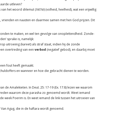
aarde uitleven?
 (volheid, heelheid), wat een vrijwillig
ie, vrienden en naasten en daarmee samen met hen God prijzen. Dit
zonden te maken, en wel ten gevolge van onoplettendheid. Zonde-
en’ sprake is, namelijk:
p uitroeiing (kareet) als straf staat, indien hij de zonde
een overtreding van een
verbod
(negatief gebod), en daarbij moet
een fout heeft gemaakt.
schuldoffers en wanneer en hoe die gebracht dienen te worden.
van de Amalekieten. In Deut. 25: 17-19 (Ex. 17:8) lezen we waarom
de reden waarom deze parasha zo genoemd wordt. Weet iemand
e week Poerim is. En weet iemand de link tussen het uitroeien van
f? Van Agag, die in de haftara wordt genoemd.