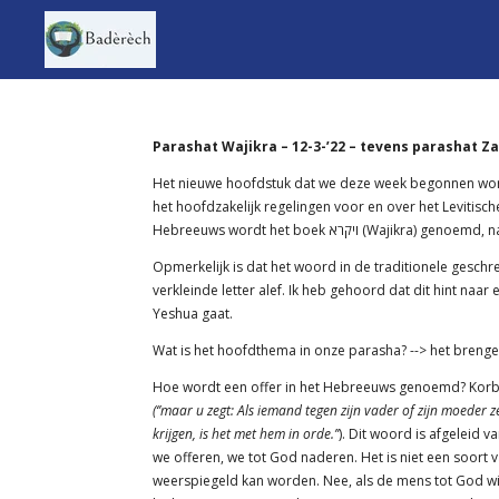
Ga
direct
naar
de
hoofdinhoud
Parashat Wajikra – 12-3-’22 – tevens parashat Z
Het nieuwe hoofdstuk dat we deze week begonnen wordt 
het hoofdzakelijk regelingen voor en over het Levitische 
Hebreeuws wordt het boek ויקרא (Waji
Opmerkelijk is dat het woord in de traditionele gesch
verkleinde letter alef. Ik heb gehoord dat dit hint naar 
Yeshua gaat.
Wat is het hoofdthema in onze parasha? --> het brenge
(‘’maar u zegt: Als iemand tegen zijn vader of zijn moeder 
krijgen, is het met hem in orde.’’
). Dit woord is afgeleid van het werkwoord karav
we offeren, we tot God naderen. Het is niet een soort 
weerspiegeld kan worden. Nee, als de mens tot God wil