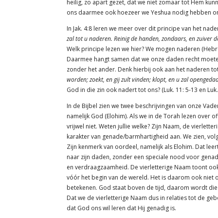
heilig, zo apart gezet, dat we niet zomaar tot Hem ku
ons daarmee ook hoezeer we Yeshua nodig hebben om
In Jak. 4:8 leren we meer over dit principe van het nad
zal tot u naderen. Reinig de handen, zondaars, en zuiver d
Welk principe lezen we hier? We mogen naderen (Hebree
Daarmee hangt samen dat we onze daden recht moeten 
zonder het ander. Denk hierbij ook aan het naderen tot
worden; zoekt, en gij zult vinden; klopt, en u zal opengeda
God in die zin ook nadert tot ons? (Luk. 11: 5-13 en Luk.
In de Bijbel zien we twee beschrijvingen van onze Vader
namelijk God (Elohim). Als we in de Torah lezen over o
vrijwel niet. Weten jullie welke? Zijn Naam, de vierlet
karakter van genade/barmhartigheid aan. We zien, volge
Zijn kenmerk van oordeel, namelijk als Elohim. Dat le
naar zijn daden, zonder een speciale nood voor gena
en verdraagzaamheid. De vierletterige Naam toont ook
vóór het begin van de wereld. Het is daarom ook niet opme
betekenen. God staat boven de tijd, daarom wordt die 
Dat we de vierletterige Naam dus in relaties tot de g
dat God ons wil leren dat Hij genadig is.