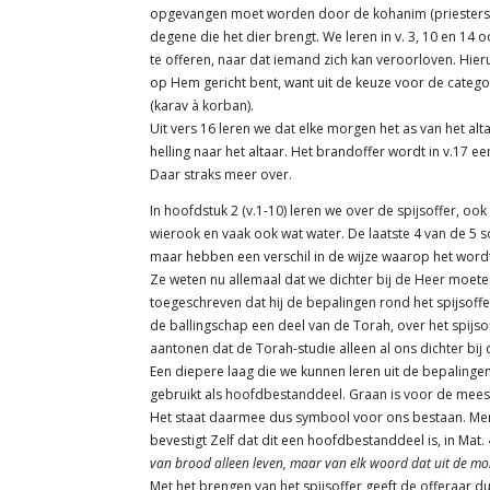
opgevangen moet worden door de kohanim (priesters) 
degene die het dier brengt. We leren in v. 3, 10 en 14
te offeren, naar dat iemand zich kan veroorloven. Hieruit
op Hem gericht bent, want uit de keuze voor de categor
(karav à korban).
Uit vers 16 leren we dat elke morgen het as van het al
helling naar het altaar. Het brandoffer wordt in v.1
Daar straks meer over.
In hoofdstuk 2 (v.1-10) leren we over de spijsoffer, o
wierook en vaak ook wat water. De laatste 4 van de 5 
maar hebben een verschil in de wijze waarop het word
Ze weten nu allemaal dat we dichter bij de Heer moet
toegeschreven dat hij de bepalingen rond het spijsoff
de ballingschap een deel van de Torah, over het spijso
aantonen dat de Torah-studie alleen al ons dichter bij
Een diepere laag die we kunnen leren uit de bepalingen 
gebruikt als hoofdbestanddeel. Graan is voor de meest
Het staat daarmee dus symbool voor ons bestaan. Men
bevestigt Zelf dat dit een hoofdbestanddeel is, in Mat. 
van brood alleen leven, maar van elk woord dat uit de mo
Met het brengen van het spijsoffer geeft de offeraar du