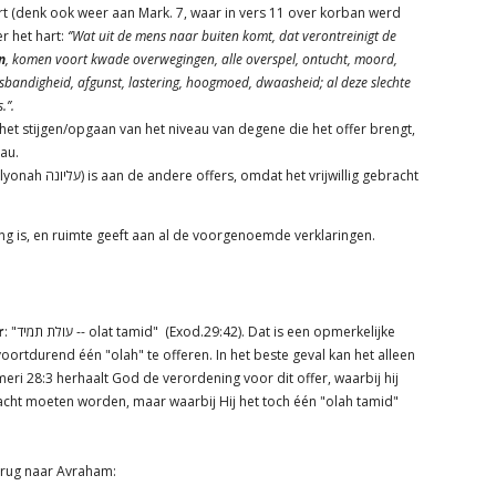
t (denk ook weer aan Mark. 7, waar in vers 11 over korban werd
r het hart:
‘’Wat uit de mens naar buiten komt, dat verontreinigt de
n
, komen voort kwade overwegingen, alle overspel, ontucht, moord,
osbandigheid, afgunst, lastering, hoogmoed, dwaasheid; al deze slechte
’’.
k het stijgen/opgaan van het niveau van degene die het offer brengt,
au.
willig gebracht
ing is, en ruimte geeft aan al de voorgenoemde verklaringen.
r
: "עולת תמיד -- olat tamid" (Exod.29:42). Dat is een opmerkelijke
ortdurend één "olah" te offeren. In het beste geval kan het alleen
ri 28:3 herhaalt God de verordening voor dit offer, waarbij hij
ht moeten worden, maar waarbij Hij het toch één "olah tamid"
erug naar Avraham: