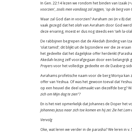
In Gen. 22:14 lezen we rondom het binden van Izaäk (
voorzien', zoals men vandaag zal zeggen, 'op de berg van Go
Waar zal God dan in voorzien? Avraham zei (in v.8) dat 
vaak gezegd dat het
olah
van Avraham door God werd ve
deze ervaring, moest er dus nog steeds een ‘seh la-ola
De rabbijnen begrepen dat de Akedah (binding van Izak)
‘olat tamid’; dit blijkt uit de bijzondere eer die ze e
het gedeelte dat het dagelijkse offer herdenkt (Paras
Prayers
voor het volledige gedeelte en de Dasberg-sido
Avrahams profetische naam voor de berg Moriya kan z
offer van Yeshua. Of was het gewoon toeval dat Yeshu
op een heuvel die deel uitmaakt van diezelfde berg? W
zich om Mijn dag te zien"?
En is het niet opmerkelijk dat Johannes de Doper het vo
Johannes Jezus naar zich toe komen en hij zei: Zie het Lam
Vervolg
Oke, wat leren we verder in de parasha? We leren in v