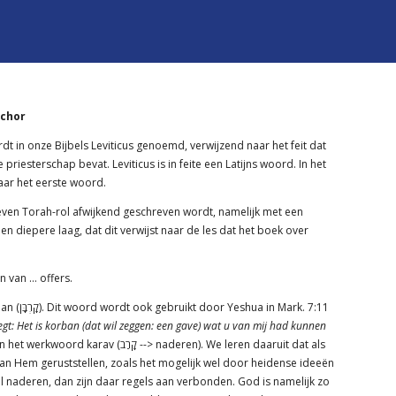
achor
in onze Bijbels Leviticus genoemd, verwijzend naar het feit dat
priesterschap bevat. Leviticus is in feite een Latijns woord. In het
kra) genoemd, naar het eerste woord.
reven Torah-rol afwijkend geschreven wordt, namelijk met een
een diepere laag, dat dit verwijst naar de les dat het boek over
n van … offers.
Hoe wordt een offer in het Hebreeuws genoemd? Korban (קָרְבָּן). Dit woord wordt ook gebruikt door Yeshua in Mark. 7:11
zegt: Het is korban (dat wil zeggen: een gave) wat u van mij had kunnen
 (קָרַב --> naderen). We leren daaruit dat als
van Hem geruststellen, zoals het mogelijk wel door heidense ideeën
 naderen, dan zijn daar regels aan verbonden. God is namelijk zo