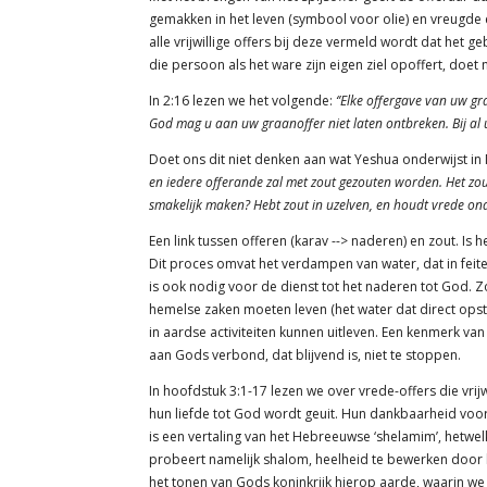
gemakken in het leven (symbool voor olie) en vreugde e
alle vrijwillige offers bij deze vermeld wordt dat het g
die persoon als het ware zijn eigen ziel opoffert, doet
In 2:16 lezen we het volgende:
‘’Elke offergave van uw g
God mag u aan uw graanoffer niet laten ontbreken. Bij al 
Doet ons dit niet denken aan wat Yeshua onderwijst in 
en iedere offerande zal met zout gezouten worden. Het zou
smakelijk maken? Hebt zout in uzelven, en houdt vrede on
Een link tussen offeren (karav --> naderen) en zout. I
Dit proces omvat het verdampen van water, dat in feite 
is ook nodig voor de dienst tot het naderen tot God. Zo 
hemelse zaken moeten leven (het water dat direct opstij
in aardse activiteiten kunnen uitleven. Een kenmerk va
aan Gods verbond, dat blijvend is, niet te stoppen.
In hoofdstuk 3:1-17 lezen we over vrede-offers die vr
hun liefde tot God wordt geuit. Hun dankbaarheid voor
is een vertaling van het Hebreeuwse ‘shelamim’, hetwe
probeert namelijk shalom, heelheid te bewerken door 
het tonen van Gods koninkrijk hierop aarde, waarin w