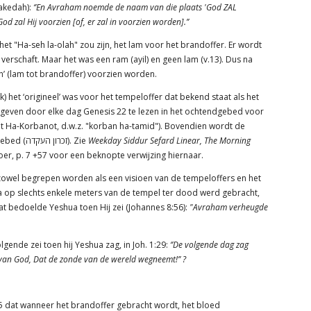
=akedah):
‘’En Avraham noemde de naam van die plaats 'God ZAL
d zal Hij voorzien [of, er zal in voorzien worden].’’
het "Ha-seh la-olah" zou zijn, het lam voor het brandoffer. Er wordt
rschaft. Maar het was een ram (ayil) en geen lam (v.13). Dus na
h’ (lam tot brandoffer) voorzien worden.
 het ‘origineel’ was voor het tempeloffer dat bekend staat als het
raan geven door elke dag Genesis 22 te lezen in het ochtendgebed voor
hat Ha-Korbanot, d.w.z. "korban ha-tamid"). Bovendien wordt de
Akedah-lezing zelf voorafgegaan door een belangrijk gebed (זכרון העקדה). Zie
Weekday Siddur Sefard Linear, The Morning
er, p. 7 +57 voor een beknopte verwijzing hiernaar.
owel begrepen worden als een visioen van de tempeloffers en het
a op slechts enkele meters van de tempel ter dood werd gebracht,
at bedoelde Yeshua toen Hij zei (Johannes 8:56):
"Avraham verheugde
lgende zei toen hij Yeshua zag, in Joh. 1:29:
‘’De volgende dag zag
 van God, Dat de zonde van de wereld wegneemt!’’ ?
. 5 dat wanneer het brandoffer gebracht wordt, het bloed