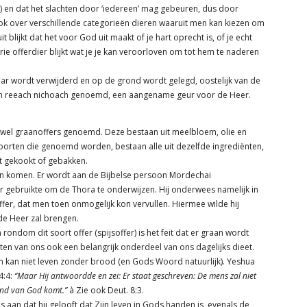
en dat het slachten door ‘iedereen’ mag gebeuren, dus door
 ook over verschillende categorieën dieren waaruit men kan kiezen om
 blijkt dat het voor God uit maakt of je hart oprecht is, of je echt
ie offerdier blijkt wat je je kan veroorloven om tot hem te naderen
taar wordt verwijderd en op de grond wordt gelegd, oostelijk van de
7 een reeach nichoach genoemd, een aangename geur voor de Heer.
ok wel graanoffers genoemd. Deze bestaan uit meelbloem, olie en
soorten die genoemd worden, bestaan alle uit dezelfde ingrediënten,
t gekookt of gebakken.
en komen. Er wordt aan de Bijbelse persoon Mordechai
er gebruikte om de Thora te onderwijzen. Hij onderwees namelijk in
ffer, dat men toen onmogelijk kon vervullen. Hiermee wilde hij
 de Heer zal brengen.
rondom dit soort offer (spijsoffer) is het feit dat er graan wordt
en van ons ook een belangrijk onderdeel van ons dagelijks dieet.
 kan niet leven zonder brood (en Gods Woord natuurlijk). Yeshua
4:4:
‘’Maar Hij antwoordde en zei: Er staat geschreven: De mens zal niet
nd van God komt.’’
à Zie ook Deut. 8:3.
s aan dat hij gelooft dat Zijn leven in Gods handen is, evenals de