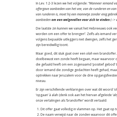
In Lev. 1:2-3 lezen we het volgende:
‘’Wanneer iemand va
offergave aanbieden van het vee, van de runderen en van h
van runderen is, moet hij een mannetje zonder enig gebrek
aanbieden
om een welgevallen voor zich te vinden
(-->
v
Die laatste zin kunnen we vanuit het Hebreeuws ook ver
worden om een offer te brengen’’. Zelfs als iemand ve
volgens bepaalde uitleggers niet dwingen, zelfs het g
zijn bereidwillig toont.
Maar goed, dit stuk gaat over een
olah
een brandoffer.
doelbewust een zonde heeft begaan, maar waarvoor de
die gefaald heeft om een zogenaamd ‘positief gebod’ 
door iemand die zondige gedachten heeft gehad, maar 
optrekken naar Jeruzalem voor de drie opgangsfeesten.
niveau.
Er zijn verschillende verklaringen over wat dit woord ‘
‘opgaan’ à alah (denk ook aan het hiervan afgeleide ‘aliy
onze vertalingen als ‘brandoffer’ wordt vertaald:
Dit offer gaat volledig in vlammen op. Het gaat op 
De naam verwijst naar de zonden waarvoor dit offe