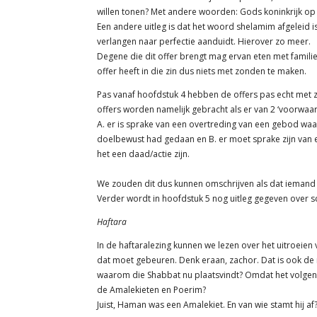
willen tonen? Met andere woorden: Gods koninkrijk op 
Een andere uitleg is dat het woord shelamim afgeleid is van het woord shlemut (שלמות)
verlangen naar perfectie aanduidt. Hierover zo meer.
Degene die dit offer brengt mag ervan eten met famil
offer heeft in die zin dus niets met zonden te maken.
Pas vanaf hoofdstuk 4 hebben de offers pas echt met 
offers worden namelijk gebracht als er van 2 ‘voorwaard
A. er is sprake van een overtreding van een gebod waaro
doelbewust had gedaan en B. er moet sprake zijn van 
het een daad/actie zijn.
We zouden dit dus kunnen omschrijven als dat iemand 
Verder wordt in hoofdstuk 5 nog uitleg gegeven over 
Haftara
In de haftaralezing kunnen we lezen over het uitroeien 
dat moet gebeuren. Denk eraan, zachor. Dat is ook 
waarom die Shabbat nu plaatsvindt? Omdat het volgend
de Amalekieten en Poerim?
Juist, Haman was een Amalekiet. En van wie stamt hij a