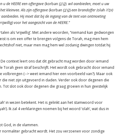
n u de HEERE een offergave
(korban קָרְבָּן)
wil aanbieden, moet u uw
et kleinvee. Als zijn offergave
(korban קָרְבָּן)
een brandoffer (
olah עֹלָה
)
 aanbieden. Hij moet dat bij de ingang van de tent van ontmoeting
rijwillig) voor het aangezicht van de HEERE.’’
talen als ‘vrijwillig’. Met andere woorden, ‘’niemand kan gedwongen
reist is om een offer te brengen volgens de Torah, mag men hem
erechtshof niet, maar men mag hem wel zodanig dwingen totdat hij
 De context leert ons dat dit gebracht mag worden door iemand
 Torah geen straf beschrijft. Het wordt ook gebracht door iemand
te volbrengen (--> weet iemand hier een voorbeeld van?). Maar ook
die niet zijn uitgevoerd in daden. Verder ook door degenen die
 Tot slot ook door degenen die graag groeien in hun geestelijk
olah’ in wezen betekent. Het is gelinkt aan het stamwoord voor
ah’). Ik zal 4 verklaringen noemen bij het woord ‘olah’, wat dus in
tot God, in de vlammen.
r normaliter gebracht wordt. Het zou verzoenen voor zondige