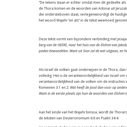
“De tekens staan er echter omdat men dit gedeelte als 
de Thora komen en de woorden van Adonai uit Jeruzal
die ondersteboven staat, vertegenwoordigt de huidige s
het woord Wajehi “en als” in de tekst weemoed genoemd
Deze tekst vormt een bijzondere verbinding met Jesaja
berg van de HEERE, naar het huis van de Elohim van Jakob;
paden bewandelen. Want uit Sion zal de wet uitgaan, en h
Als Israël de volken gaat onderwijzen in de Thora, dan
volledig. Het is de verantwoordelijkheid van Israël om
verantwoordelijkheid van de volken om de instructies va
Romeinen 3:1 en 2:
Wat heeft de Jood dan voor op anderen
Want in de eerste plaats zijn hun de woorden van Elohim 
Aan het einde van het Wajehi binsoa, wordt de Thorarol
de teksten van Deuteronomium 6:6 en Psalm 34:4: