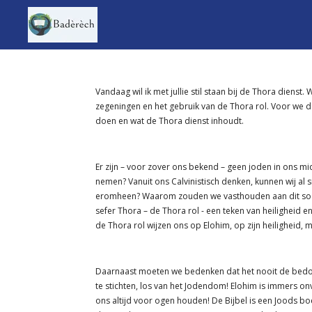
Ga
direct
naar
de
hoofdinhoud
Vandaag wil ik met jullie stil staan bij de Thora dien
zegeningen en het gebruik van de Thora rol. Voor we 
doen en wat de Thora dienst inhoudt.
Er zijn – voor zover ons bekend – geen joden in ons m
nemen? Vanuit ons Calvinistisch denken, kunnen wij a
eromheen? Waarom zouden we vasthouden aan dit soort
sefer Thora – de Thora rol - een teken van heiligheid 
de Thora rol wijzen ons op Elohim, op zijn heiligheid,
Daarnaast moeten we bedenken dat het nooit de bedoel
te stichten, los van het Jodendom! Elohim is immers onv
ons altijd voor ogen houden! De Bijbel is een Joods bo