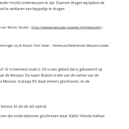
 ander Hoofd onderworpen te zijn. Daarom dragen wij tijdens de
ed te verklaren een keppeltje te dragen.
a’a van Werner Stauder -
https://messiaansestudies.jouwweb.nl/bijbelstudies
)
ttekeningen bij de Ahavat Olam Sidoer – Hebreeuws/Nederlandse Messiaans Joodse
”- Er is niemand zoals U. Dit is een gebed dat is gebaseerd op
 naar de Messias: De naam Shalom is één van de namen van de
 Messias. In Jesaja 9:5 staat immers geschreven: en de
 binsoa: En als de ark optrok.
n noen die ondersteboven geschreven staat. Rabbi Yehuda HaNasi