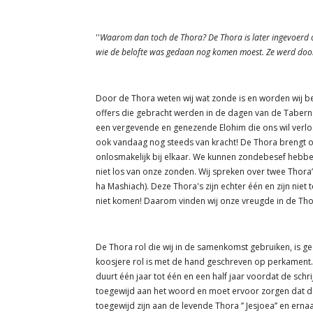
''
Waarom dan toch de Thora? De Thora is later ingevoerd 
wie de belofte was gedaan nog komen moest. Ze werd doo
Door de Thora weten wij wat zonde is en worden wij 
offers die gebracht werden in de dagen van de Tabern
een vergevende en genezende Elohim die ons wil verlos
ook vandaag nog steeds van kracht! De Thora brengt o
onlosmakelijk bij elkaar. We kunnen zondebesef hebben
niet los van onze zonden. Wij spreken over twee Thora
ha Mashiach). Deze Thora's zijn echter één en zijn nie
niet komen! Daarom vinden wij onze vreugde in de Th
De Thora rol die wij in de samenkomst gebruiken, is g
koosjere rol is met de hand geschreven op perkament
duurt één jaar tot één en een half jaar voordat de schri
toegewijd aan het woord en moet ervoor zorgen dat d
toegewijd zijn aan de levende Thora ’’ Jesjoea’’ en ern