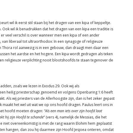
eurt wil ik eerst stil staan bij het dragen van een kipa of keppeltje.
 Ook wil ik benadrukken dat het dragen van een kipa een traditie is
t er veel verschil is over wanneer men een kipa of een ander
 van liberaal tot ultraorthodox: In een synagoge of religieuze
n Thora rol aanwezig is in een gebouw, dan draagt men daar een
ssen het aardse en het hogere. Een kipa wordt gedragen als teken
een religieuze verplichting nooit blootshoofds te staan tegenover de
hadden, zoals we lezen in Exodus 29. Ook wij als
 een heilig priesterschap genoemd en volgens Openbaring 1:6 heeft
t. Als wij priesters van de Allerhoogste zijn, dan is het zeker gepast
k maakt het wel uit wat we op ons hoofd dragen. Paulus leert ons in
 het hoofd moeten dragen:
”Als een man iets over zijn hoofd laat
t hij zijn Hoofd te schande
” (vers 4), namelijk de Messias, die het
ie niet overeenkomstig is met de rang waarin Elohim hem geplaatst
aten hangen, dan zou hij daarmee zijn Hoofd Jesjoea onteren, omdat