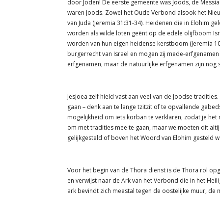
door Joden! De eerste gemeente was Joods, de Messias
waren Joods. Zowel het Oude Verbond alsook het Nieuwe
van Juda (Jeremia 31:31-34). Heidenen die in Elohim 
worden als wilde loten geënt op de edele olijfboom Isr
worden van hun eigen heidense kerstboom (Jeremia 10:2
burgerrecht van Israël en mogen zij mede-erfgenamen
erfgenamen, maar de natuurlijke erfgenamen zijn nog 
Jesjoea zelf hield vast aan veel van de Joodse tradities
gaan – denk aan te lange tzitzit of te opvallende geb
mogelijkheid om iets korban te verklaren, zodat je het
om met tradities mee te gaan, maar we moeten dit alti
gelijkgesteld of boven het Woord van Elohim gesteld 
Voor het begin van de Thora dienst is de Thora rol opge
en verwijst naar de Ark van het Verbond die in het Heil
ark bevindt zich meestal tegen de oostelijke muur, de m