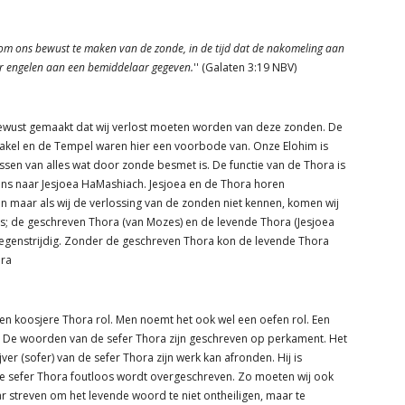
om ons bewust te maken van de zonde, in de tijd dat de nakomeling aan
r engelen aan een bemiddelaar gegeven.
'' (Galaten 3:19 NBV)
bewust gemaakt dat wij verlost moeten worden van deze zonden. De
akel en de Tempel waren hier een voorbode van. Onze Elohim is
sen van alles wat door zonde besmet is. De functie van de Thora is
ns naar Jesjoea HaMashiach. Jesjoea en de Thora horen
 maar als wij de verlossing van de zonden niet kennen, komen wij
’s; de geschreven Thora (van Mozes) en de levende Thora (Jesjoea
t tegenstrijdig. Zonder de geschreven Thora kon de levende Thora
ora
een koosjere Thora rol. Men noemt het ook wel een oefen rol. Een
. De woorden van de sefer Thora zijn geschreven op perkament. Het
jver (sofer) van de sefer Thora zijn werk kan afronden. Hij is
e sefer Thora foutloos wordt overgeschreven. Zo moeten wij ook
aar streven om het levende woord te niet ontheiligen, maar te