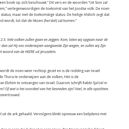
een boek op zich beschouwt.” Dit vers en de woorden “Uit Sion zal
em,” vertegenwoordigen de toekomst van het Joodse volk. De noen
tatus, maar niet de toekomstige status. De heilige Alshich zegt dat
 wordt, tot dat de tikoen (herstel) zal komen.”
 2:3.
Vele volken zullen gaan en zeggen: Kom, laten wij opgaan naar de
 dan zal Hij ons onderwijzen aangaande Zijn wegen, en zullen wij Zijn
et woord van de HEERE uit Jeruzalem.
 wordt de noen weer rechtop gezet en is de redding van Israël
 de Thora te onderwijzen aan de volken, Het is de
n Elohim te ontvangen van Israël. Daarom schrijft Rabbi Sja’oel in
? Of wat is het voordeel van het besneden zijn? Veel, in alle opzichten.
toevertrouwd.
 uit de ark gehaald. Vervolgens klinkt opnieuw een belijdenis met