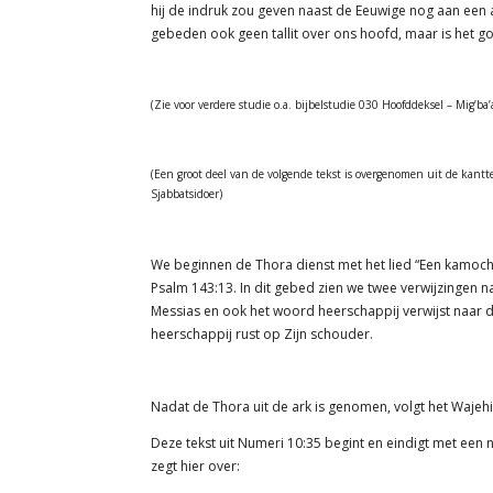
hij de indruk zou geven naast de Eeuwige nog aan een
gebeden ook geen tallit over ons hoofd, maar is het go
(Zie voor verdere studie o.a. bijbelstudie 030 Hoofddeksel – Mig’b
(Een groot deel van de volgende tekst is overgenomen uit de kan
Sjabbatsidoer)
We beginnen de Thora dienst met het lied “Een kamocha
Psalm 143:13. In dit gebed zien we twee verwijzingen
Messias en ook het woord heerschappij verwijst naar de
heerschappij rust op Zijn schouder.
Nadat de Thora uit de ark is genomen, volgt het Wajehi
Deze tekst uit Numeri 10:35 begint en eindigt met ee
zegt hier over: