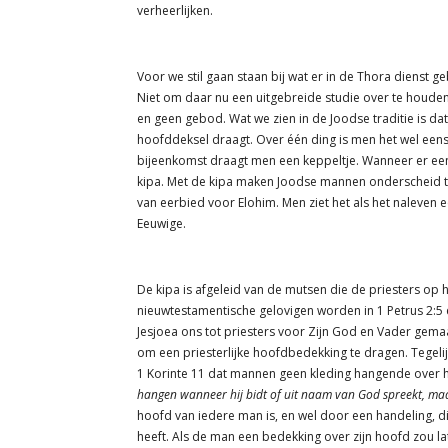
verheerlijken.
Voor we stil gaan staan bij wat er in de Thora dienst geb
Niet om daar nu een uitgebreide studie over te houden.
en geen gebod. Wat we zien in de Joodse traditie is da
hoofddeksel draagt. Over één ding is men het wel eens,
bijeenkomst draagt men een keppeltje. Wanneer er ee
kipa. Met de kipa maken Joodse mannen onderscheid tu
van eerbied voor Elohim. Men ziet het als het naleven 
Eeuwige.
De kipa is afgeleid van de mutsen die de priesters op 
nieuwtestamentische gelovigen worden in 1 Petrus 2:5
Jesjoea ons tot priesters voor Zijn God en Vader gemaak
om een priesterlijke hoofdbedekking te dragen. Tegelij
1 Korinte 11 dat mannen geen kleding hangende over
hangen wanneer hij bidt of uit naam van God spreekt, maak
hoofd van iedere man is, en wel door een handeling, d
heeft. Als de man een bedekking over zijn hoofd zou l