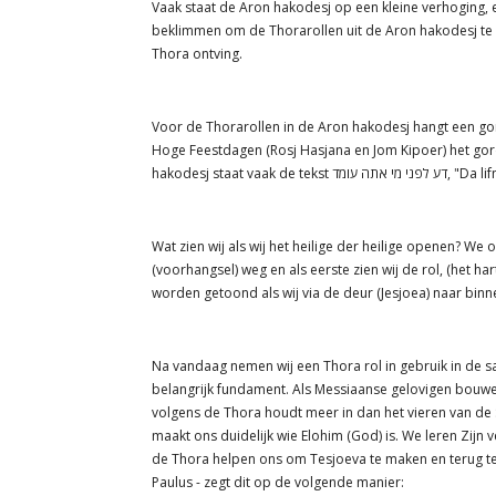
Vaak staat de Aron hakodesj op een kleine verhoging, 
beklimmen om de Thorarollen uit de Aron hakodesj te h
Thora ontving.
Voor de Thorarollen in de Aron hakodesj hangt een gor
Hoge Feestdagen (Rosj Hasjana en Jom Kipoer) het gor
hakodesj staa
Wat zien wij als wij het heilige der heilige openen? We
(voorhangsel) weg en als eerste zien wij de rol, (het h
worden getoond als wij via de deur (Jesjoea) naar binn
Na vandaag nemen wij een Thora rol in gebruik in de 
belangrijk fundament. Als Messiaanse gelovigen bouwen 
volgens de Thora houdt meer in dan het vieren van de 
maakt ons duidelijk wie Elohim (God) is. We leren Zijn v
de Thora helpen ons om Tesjoeva te maken en terug te k
Paulus - zegt dit op de volgende manier: