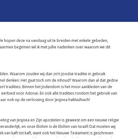
st. We hopen deze na vandaag uit te breiden met enkele gebeden,
daarmee beginnen wil ik met jullie nadenken over waarom we dit
idden. Waarom zouden wij dan zo’n Joodse traditie in gebruik
l snel denken: Het gaat toch om de inhoud? Waarom dan al dat gedoe
 tradities. Binnen het Jodendom is het mooi aankleden van de
en eerbied voor Adonai. En ook alle tradities rondom het gebruik van
 maar ook op de verlossing door Jesjoea haMashiach!
ing van Jesjoea en Zijn apostelen is geweest om een nieuwe religie
eranderlijk, en onze Elohim is de Elohim van Israël! Dat moeten wij
ek van kaft tot kaft, want ook het Nieuwe Testament is geschreven