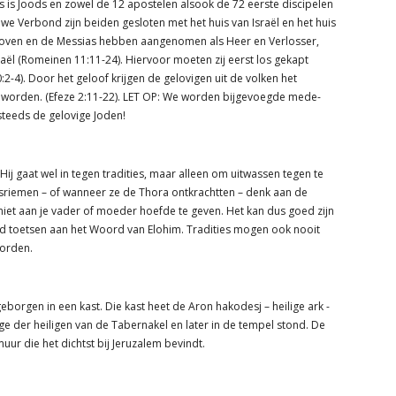
 is Joods en zowel de 12 apostelen alsook de 72 eerste discipelen
 Verbond zijn beiden gesloten met het huis van Israël en het huis
geloven en de Messias hebben aangenomen als Heer en Verlosser,
aël (Romeinen 11:11-24). Hiervoor moeten zij eerst los gekapt
-4). Door het geloof krijgen de gelovigen uit de volken het
 worden. (Efeze 2:11-22). LET OP: We worden bijgevoegde mede-
steeds de gelovige Joden!
. Hij gaat wel in tegen tradities, maar alleen om uitwassen tegen te
edsriemen – of wanneer ze de Thora ontkrachtten – denk aan de
 niet aan je vader of moeder hoefde te geven. Het kan dus goed zijn
jd toetsen aan het Woord van Elohim. Tradities mogen ook nooit
worden.
borgen in een kast. Die kast heet de Aron hakodesj – heilige ark -
ige der heiligen van de Tabernakel en later in de tempel stond. De
uur die het dichtst bij Jeruzalem bevindt.