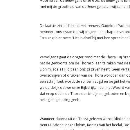
Hoor Israël, de Eeuwige is onze God, de Eeuwige is Één.
met mij de grootheid van de Eeuwige, laten wij samen
De laatste zin luidt in het Hebreeuws: Gadeloe L’Adon
herinnert ons eraan dat wij als gemeenschap de vera
Ezra zegt hier over: “Het is alsof hij met hen spreekt e
Vervolgens gaat de drager rond met de Thora. Hij bren
het de gewoonte om de Thorarol aan te raken met de Bi
Elohim, zoals Hij dit aan ons gegeven heeft. Geen vertal
overschrijven of drukken van de Thora wordt er dan oo
één schrijffout, wordt de rol vernietigd en begint het
we duidelijk dat we onze Bijbel ijken aan het Woord va
dat erop dat in de Thora de richtlijnen, geboden en be
heling en genezing geeft.
Wanneer daarna uit de Thora gelezen wordt, klinken 
bent U, Adonai onze Elohim, Koning van het heelal, Die 