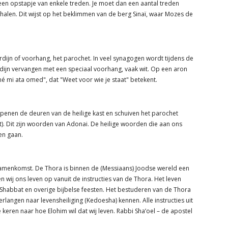
een opstapje van enkele treden. Je moet dan een aantal treden
alen. Dit wijst op het beklimmen van de berg Sinaï, waar Mozes de
dijn of voorhang, het parochet. In veel synagogen wordt tijdens de
dijn vervangen met een speciaal voorhang, vaak wit. Op een aron
t vaak de tekst דע לפני מי אתה עומד, "Da lifné mi ata omed", dat "Weet voor wie je staat" betekent.
 openen de deuren van de heilige kast en schuiven het parochet
art). Dit zijn woorden van Adonai. De heilige woorden die aan ons
en gaan.
samenkomst. De Thora is binnen de (Messiaans) Joodse wereld een
wij ons leven op vanuit de instructies van de Thora. Het leven
Shabbat en overige bijbelse feesten. Het bestuderen van de Thora
erlangen naar levensheiliging (Kedoesha) kennen. Alle instructies uit
eren naar hoe Elohim wil dat wij leven. Rabbi Sha’oel – de apostel