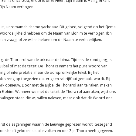
 Een is onze God, Groot is onze Heer, Zijn Naam is Heilig. Erkent
 Zijn Naam verhogen.
ai iti, unromamah shemo yachdaav. Dit gebed, volgend op het Sjema,
ntwoordelijkheid hebben om de Naam van Elohim te verhogen. Ibn
n hen vraagt of ze willen helpen om de Naam te verheerlijken.
gt de Thora rol van de ark naar de bima. Tijdens de rondgang, is
jbel of met de tzitzit. De Thora is immers het pure Woord van
ing of interpretatie, maar de oorspronkelijke tekst. Bij het
k streng op toegezien dat er geen schrijffout gemaakt wordt. Bij
 werk opnieuw. Door met de Bijbel de Thorarol aan te raken, maken
n Elohim. Wanneer we met de tzitzit de Thora rol aanraken, wijst ons
palingen staan die wij willen naleven, maar ook dat dit Woord ons
eerst de zegeningen waarin de Eeuwige geprezen wordt: Gezegend
ons heeft gekozen uit alle volken en ons Zijn Thora heeft gegeven.