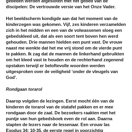
gebeden werden afgesloten met het gebed van de
discipelen: De vertrouwde versie van het Onze Vader.
Het beeldscherm kondigde aan dat het moment van de
kinderzegen was gekomen. Vijf, zes kinderen verzamelden
zich in het midden en een van de volwassenen sloeg een
gebedskleed uit, dat als een soort tent boven hen werd
gehouden. Drie mannen hielden een punt vast. De vrouw
naast me wenkte dat het me vrij stond om de vierde punt
te pakken. Ik zag dat de mannen de linkerhand gebruikten
om het kleed vast te houden en de rechterhand zegenend
opstaken terwijl er beloftevolle woorden werden
uitgesproken over de veiligheid ‘onder de vleugels van
God’.
Rondgaan torarol
Daarop volgden de lezingen. Eerst mocht één van de
kinderen de torarol van de statafel pakken en er mee
rondgaan door de zaal. De bezoekers raakten met het
puntje van hun gebedsboek even de rol aan. Daarna
stapten de lezers naar de lessenaar. Een vrouw las
Exodus 34: 10-35, de eerste regel in voorzichtig