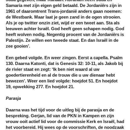
Samaria met zijn eigen geld betaald. De Jordaniërs zijn in
1961 of daaromtrent Trans-jordanië anders gaan noemen:
de Westbank. Maar laat je geen zand in de ogen strooien.
Als je op twitter onzin ziet, wijd er een tweet aan. Sta als
leeuwen achter Israël. God heeft geen schapen nodig. God
heeft wolven nodig. Negentig procent van de Jordaniërs is
Palestijn. Ze willen een tweede staat. En dan Israël in de
zee gooien’.
Een gebed volgde. En weer zingen. Eerst a capella. Psalm
130. Daarna Katonti, dat is Genesis 32: 10-11, als Jakob bij
de rivier staat en zegt: ‘Ik ben niet waard al uw
goedertierenheid en al de trouw die u uw dienaar hebt
bewezen’. Weer een lied volgde: hoejdot 51. En hoejdot
19, opwekking 277. En hoejdot 21.
Parasja
Daarna was het tijd voor de uitleg bij de parasja en de
bespreking. Gerjan, lid van de PKN in Kampen en zijn
vrouw ooit actief lid voor de commissie Kerk en Israël, had
het voorbereid. Hij wees op de voorschriften, de noodzaak