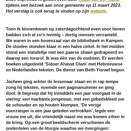
tijdens een bezoek aan onze gemeente op 11 maart 2023.
Het verslag is ook terug te vinden op zijn
website.
Toen ik binnenkwam op zaterdagochtend even voor tienen
hadden zich al zo’n twintig – dertig mensen verzameld.
We waren in een bovenzaal van de bibliotheek in Kampen.
De stoelen stonden klaar in een halve cirkel. In het midden
stond een statafeltje met een paarse shawl gedrapeerd en
daarop een torarol. Ik was één van de oudsten. Er werden
boeken uitgedeeld ‘Sidoer Ahavat Olam’ met Hebreeuwse
en Nederlandse teksten. De dienst van Beth-Yisrael begon.
Jochem ging achter de lessenaar staan en in rap tempo
zong hij teksten, noemde een paginanummer en ging
door. Ik begreep dat hij inmiddels een jaar voorgaat in de
viering: een markante jongeman, met een gebedskleed om
de schouder en op houten klompen. ‘De vorige
voorzanger is een jaar geleden vertrokken’, legde een
vrouw me uit, die vriendelijk naast me was komen zitten in
de kring. Op een groot beeldscherm verschenen de
onderdelen van de liturgie waartoe we overgingen: