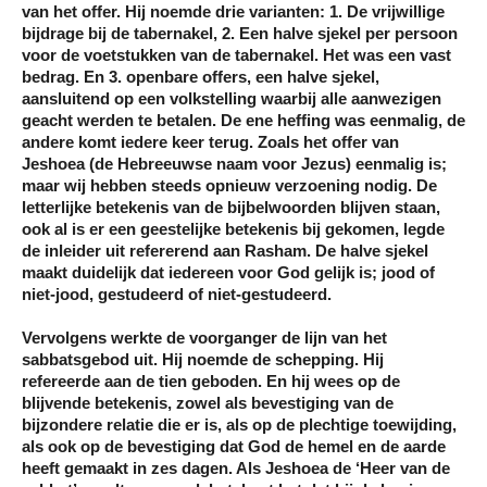
van het offer. Hij noemde drie varianten: 1. De vrijwillige
bijdrage bij de tabernakel, 2. Een halve sjekel per persoon
voor de voetstukken van de tabernakel. Het was een vast
bedrag. En 3. openbare offers, een halve sjekel,
aansluitend op een volkstelling waarbij alle aanwezigen
geacht werden te betalen. De ene heffing was eenmalig, de
andere komt iedere keer terug. Zoals het offer van
Jeshoea (de Hebreeuwse naam voor Jezus) eenmalig is;
maar wij hebben steeds opnieuw verzoening nodig. De
letterlijke betekenis van de bijbelwoorden blijven staan,
ook al is er een geestelijke betekenis bij gekomen, legde
de inleider uit refererend aan Rasham. De halve sjekel
maakt duidelijk dat iedereen voor God gelijk is; jood of
niet-jood, gestudeerd of niet-gestudeerd.
Vervolgens werkte de voorganger de lijn van het
sabbatsgebod uit. Hij noemde de schepping. Hij
refereerde aan de tien geboden. En hij wees op de
blijvende betekenis, zowel als bevestiging van de
bijzondere relatie die er is, als op de plechtige toewijding,
als ook op de bevestiging dat God de hemel en de aarde
heeft gemaakt in zes dagen. Als Jeshoea de ‘Heer van de