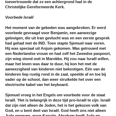
toevertrouwde dat ze een achtergrond had in de
Christelijke Gereformeerde Kerk.
Voorbede Israël
Het moment van de gebeden was aangebroken. Er werd
voorbede gevraagd voor Benjamin, een aanwezige
gelovigen, die uit Iran gevlucht was en een eerste gesprek
had gehad met de IND. Toen stapte Sjemuel naar voren.
Hij was speciaal uit Anjum gekomen. Was getrouwd met
een Nederlandse vrouw en had zelf het Zweedse paspoort,
zijn wieg stond ooit in Marokko. Hij zou naar Israël willen,
maar het leven was daar te duur, hij kon het met de
aanwezigheid van kinderen niet bekostigen. Eén van de
kinderen liep rustig rond in de zaal, speelde af en toe bij
vader op de schoot, dan weer struikelde het over een
electrische kabel van het keyboard.
Sjemuel vroeg in het Engels om voorbede voor de staat
Israël. ‘Het is belangrijk in deze tijd pro-Israël te zijn. Israël
dat zijn niet alleen de Joden, het is het gekozen volk van
God, en u bent deel van Israël. God heeft ons niet alleen
Juda gegeven, maar Kanaän. Abraham heeft Juda en