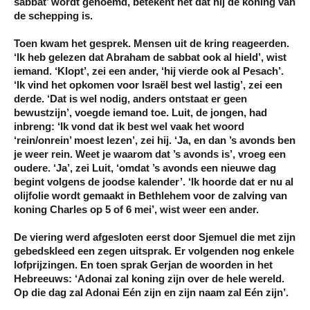
sabbat’ wordt genoemd, betekent het dat hij de koning van
de schepping is.
Toen kwam het gesprek. Mensen uit de kring reageerden.
‘Ik heb gelezen dat Abraham de sabbat ook al hield’, wist
iemand. ‘Klopt’, zei een ander, ‘hij vierde ook al Pesach’.
‘Ik vind het opkomen voor Israël best wel lastig’, zei een
derde. ‘Dat is wel nodig, anders ontstaat er geen
bewustzijn’, voegde iemand toe. Luit, de jongen, had
inbreng: ‘Ik vond dat ik best wel vaak het woord
‘rein/onrein’ moest lezen’, zei hij. ‘Ja, en dan ’s avonds ben
je weer rein. Weet je waarom dat ’s avonds is’, vroeg een
oudere. ‘Ja’, zei Luit, ‘omdat ’s avonds een nieuwe dag
begint volgens de joodse kalender’. ‘Ik hoorde dat er nu al
olijfolie wordt gemaakt in Bethlehem voor de zalving van
koning Charles op 5 of 6 mei’, wist weer een ander.
De viering werd afgesloten eerst door Sjemuel die met zijn
gebedskleed een zegen uitsprak. Er volgenden nog enkele
lofprijzingen. En toen sprak Gerjan de woorden in het
Hebreeuws: ‘Adonai zal koning zijn over de hele wereld.
Op die dag zal Adonai Eén zijn en zijn naam zal Eén zijn’.