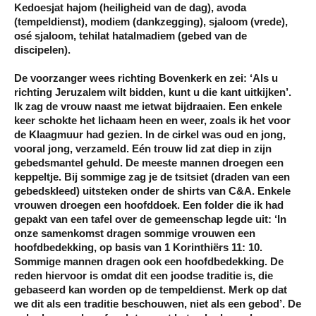
Kedoesjat hajom (heiligheid van de dag), avoda
(tempeldienst), modiem (dankzegging), sjaloom (vrede),
osé sjaloom, tehilat hatalmadiem (gebed van de
discipelen).
De voorzanger wees richting Bovenkerk en zei: ‘Als u
richting Jeruzalem wilt bidden, kunt u die kant uitkijken’.
Ik zag de vrouw naast me ietwat bijdraaien. Een enkele
keer schokte het lichaam heen en weer, zoals ik het voor
de Klaagmuur had gezien. In de cirkel was oud en jong,
vooral jong, verzameld. Eén trouw lid zat diep in zijn
gebedsmantel gehuld. De meeste mannen droegen een
keppeltje. Bij sommige zag je de tsitsiet (draden van een
gebedskleed) uitsteken onder de shirts van C&A. Enkele
vrouwen droegen een hoofddoek. Een folder die ik had
gepakt van een tafel over de gemeenschap legde uit: ‘In
onze samenkomst dragen sommige vrouwen een
hoofdbedekking, op basis van 1 Korinthiërs 11: 10.
Sommige mannen dragen ook een hoofdbedekking. De
reden hiervoor is omdat dit een joodse traditie is, die
gebaseerd kan worden op de tempeldienst. Merk op dat
we dit als een traditie beschouwen, niet als een gebod’. De