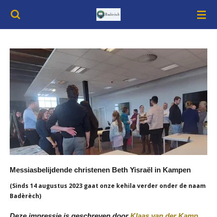
Ga
direct
naar
de
hoofdinhoud
Messiasbelijdende christenen Beth Yisraël in Kampen
(Sinds 14 augustus 2023 gaat onze kehila verder onder de naam
Badèrèch)
Deze impressie is geschreven door
Klaas van der Kamp