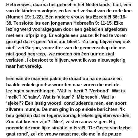
Hebreeuws, daarna het geheel in het Nederlands. Luit, een
van de kinderen volgde, en las het verhaal van de rode koe
(Numeri 19: 1-22). Een andere vrouw las Ezechiël 36: 16-
38. Tenslotte las een jongeman Hebreeën 9: 11-15. Elke
lezing werd voorafgegaan door een gebed en afgesloten
met een lofprijzing. Er volgde een pauze. Ik had te voren
gezegd dat ik geen ‘drie uur bleef’. ‘Zo lang blijven wij ook
niet’, zei Gerjan, voorzitter van de gemeenschap die me
niet goed begreep, ‘we moeten om één uur de zaal
verlaten’. Ik besloot te blijven, want ik was nieuwsgierig
naar het vervolg.
Eén van de mannen pakte de draad op na de pauze en
haalde enkele joodse woorden naar voren die met de
lezingen samenhingen. ‘Wat is ‘berit’? ‘Verbond’. Wat is
‘melk’? ‘Chalav’. Wat is ‘altaar’? ‘Mizbeach’. Wat is
‘sjekel’? Een lastig woord, concludeerde men, een soort
zilveren muntje. De man ging in op enkele berichten. ‘Ik
heb gelezen dat er tegenwoordig krekels gegeten worden.
Zou dat kosher zijn?’ ‘Nee’, wisten aanwezigen. Hij
noemde de moeilijke situatie in Israël. ‘De Geest van Izebel
gaat rond’, zei de vrouw naast me, die me in de pauze