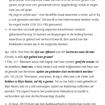
geven zorgt voor een geopende tzinor (pijpleiding), zodat er zegen
naar jou zal gaan.
Hij zegt er achteraan: ‘’ met dezelfde maat waarmee u meet, zal er bij
u ook gemeten worden’’. Dit wordt in het Hebreeuwse denken ‘mida
ke-neged mida’ (מדה כנגד מדה) genoemd.
Er worden oorzaak-gevolg-aspecten beschreven rondom
gebedsverhoring. Er kunnen verstoppingen in de leiding komen
waardoor je gebed niet verhoord wordt. Een aantal van die
blokkades vinden we in de volgende teksten:
Spr. 28:9:
‘’Van hem die
zijn oor afkeert
van het
luisteren naar de wet
(Torah), is zelfs
zijn gebed een gruwel
.’’
1 Petr. 3:7:
‘’Mannen, woon met begrip met haar samen;
geef de vrouw
, als
de zwakkere,
haar eer
; u bent immers ook mede-erfgenamen met haar van
de genade van het leven;
opdat uw gebeden niet verhinderd worden
.’’
Joh. 16: 23-24:
‘’Voorwaar, voorwaar, Ik zeg u: Alles wat u de Vader zult
bidden in Mijn Naam
,
zal Hij u geven
. Tot nu toe hebt u niets gebeden in
Mijn Naam; bid, en u zult ontvangen, opdat uw blijdschap volkomen zal
worden.’’
Dit aspect heet in het jodendom ‘hitkashrut la-tzadik’ à
verbonden zijn met de Rechtvaardige (tzadik).
In Deut. 28:19 lezen we dat dankbaarheid en blijdschap nodig zijn