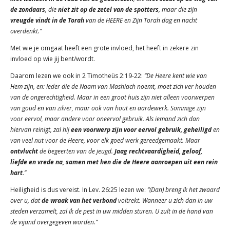
de zondaars
, die
niet zit op de zetel van de spotters
, maar die zijn
vreugde vindt in de Torah
van de HEERE en Zijn Torah dag en nacht
overdenkt.’’
Met wie je omgaat heeft een grote invloed, het heeft in zekere zin
invloed op wie jij bent/wordt.
Daarom lezen we ook in 2 Timotheüs 2:19-22:
‘’De Heere kent wie van
Hem zijn, en: Ieder die de Naam van Mashiach noemt, moet zich ver houden
van de ongerechtigheid. Maar in een groot huis zijn niet alleen voorwerpen
van goud en van zilver, maar ook van hout en aardewerk. Sommige zijn
voor eervol, maar andere voor oneervol gebruik. Als iemand zich dan
hiervan reinigt, zal hij
een voorwerp zijn voor eervol gebruik, geheiligd
en
van veel nut voor de Heere, voor elk goed werk gereedgemaakt. Maar
ontvlucht
de begeerten van de jeugd.
Jaag rechtvaardigheid, geloof,
liefde en vrede na, samen met hen die de Heere aanroepen uit een rein
hart.
’’
Heiligheid is dus vereist. In Lev. 26:25 lezen we:
‘’(Dan) breng Ik het zwaard
over u, dat
de wraak van het verbond
voltrekt. Wanneer u zich dan in uw
steden verzamelt, zal Ik de pest in uw midden sturen. U zult in de hand van
de vijand overgegeven worden.’’