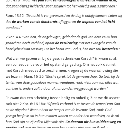
Spr. 4:18:
‘’Maar
het pad van rechtvaardigen
is als
een schijnend licht
,
dat gaandeweg helderder gaat schijnen tot het volledig dag is geworden.’’
Rom. 13:12:
‘’De nacht is ver gevorderd en de dag is nabijgekomen. Laten wij
dus
de werken van de duisternis
afleggen en
de wapens van het licht
aandoen.’’
2 kor. 4:4:
‘’Van hen, de ongelovigen, geldt dat de god van deze eeuw hun
gedachten heeft verblind, opdat
de verlichting
met het Evangelie van de
heerlijkheid van Messias, Die het beeld van God is, hen niet zou
bestralen
.’’
Wat zien we gebeuren bij de geschiedenis van Korach? Er kwam straf,
een consequentie voor het opstandige gedrag. Om het volk dat niet
met Korach meedeed te beschermen, kregen zij de waarschuwing die
we lezen in Num. 16: 26:
‘’Moshe sprak tot de gemeenschap: Ga toch bij de
tenten van deze goddeloze mannen vandaan, raak niets aan van alles wat
van hen is, anders zult u door al hun zonden weggevaagd worden.’’
Er kwam dus een scheiding tussen heilig en onheilig. Zien we dit aspect
ook niet 2 Kor. 6: 16-18a:
‘’Of welk verband is er tussen de tempel van God
en de afgoden? Want u bent de tempel van de levende God, zoals God
gezegd heeft: Ik zal in hun midden wonen en onder hen wandelen, en Ik zal
hun God zijn en zij zullen Mijn volk zijn.
Ga daarom uit hun midden weg en
zonder u af
, zegt de Heere, en raak het onreine niet aan, en Ik zal u