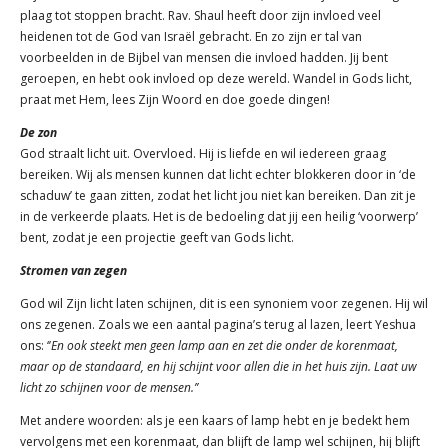
plaag tot stoppen bracht. Rav. Shaul heeft door zijn invloed veel
heidenen tot de God van Israël gebracht. En zo zijn er tal van
voorbeelden in de Bijbel van mensen die invloed hadden. Jij bent
geroepen, en hebt ook invloed op deze wereld. Wandel in Gods licht,
praat met Hem, lees Zijn Woord en doe goede dingen!
De zon
God straalt licht uit. Overvloed. Hij is liefde en wil iedereen graag
bereiken. Wij als mensen kunnen dat licht echter blokkeren door in ‘de
schaduw’ te gaan zitten, zodat het licht jou niet kan bereiken. Dan zit je
in de verkeerde plaats. Het is de bedoeling dat jij een heilig ‘voorwerp’
bent, zodat je een projectie geeft van Gods licht.
Stromen van zegen
God wil Zijn licht laten schijnen, dit is een synoniem voor zegenen. Hij wil
ons zegenen. Zoals we een aantal pagina’s terug al lazen, leert Yeshua
ons: ‘’
En ook steekt men geen lamp aan en zet die onder de korenmaat,
maar op de standaard, en hij schijnt voor allen die in het huis zijn. Laat uw
licht zo schijnen voor de mensen.’’
Met andere woorden: als je een kaars of lamp hebt en je bedekt hem
vervolgens met een korenmaat, dan blijft de lamp wel schijnen, hij blijft