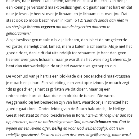
naar lev, naar keved. Dat is mem, lamed en chaf à melech. Dan ben je
een koning. Je verstand maakt beslissingen, dit gaat naar het hart en dat
naar je lever. Je heerst over je lichaam en je lichaam niet over jou. Dat
staat ook zo mooi beschreven in Rom. 6:12:
‘’Laat de zonde dan
niet
in
uw sterfelijk lichaam
regeren
om aan de begeerten daarvan te
gehoorzamen.’’
Als je beslissingen maakt o.b.v. je lichaam, dan is het de omgekeerde
volgorde, namelijk chaf, lamed, mem à kalem à schaamte. Als je niet het
goede doet, dan leidt dat uiteindelijk tot schaamte. Je bent dan geen
heerser over jouw lichaam, maar je wordt als het ware nog beheerst. Je
bent dan niet werkelijk in de vrijheid waartoe we geroepen zijn.
De voorhuid van je hart is een blokkade die onderscheid maakt tussen
je moach en je hart. Een scheiding, een verstopte tzinor. Je moach zegt
‘’dit is goed’’ en je hart zegt ‘’laten we dit doen’’. Maar bij een
onbesneden hart zit daar dus een blokkade tussen. Die wordt
weggehaald bij het besneden zijn van hart, waardoor je instinctief het
goede gaat doen. Onder leiding van de Ruach haKodesh, de Heilige
Geest. Het staat zo mooi beschreven in Rom. 12:1-2:
‘’Ik roep u er dan toe
op, broeders, door de ontfermingen van God, om
uw lichamen
aan God te
wijden als een levend offer,
heilig
en voor God welbehaaglijk: dat is uw
redelijke godsdienst. En word niet aan deze wereld gelijkvormig, maar word