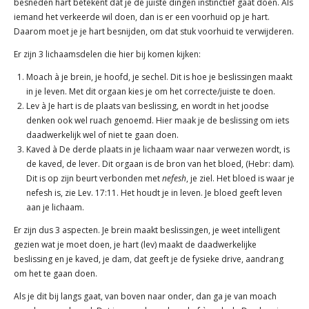
besneden hart betekent dat je de juiste dingen instinctief gaat doen. Als
iemand het verkeerde wil doen, dan is er een voorhuid op je hart.
Daarom moet je je hart besnijden, om dat stuk voorhuid te verwijderen.
Er zijn 3 lichaamsdelen die hier bij komen kijken:
Moach à je brein, je hoofd, je sechel. Dit is hoe je beslissingen maakt
in je leven. Met dit orgaan kies je om het correcte/juiste te doen.
Lev à Je hart is de plaats van beslissing, en wordt in het joodse
denken ook wel ruach genoemd. Hier maak je de beslissing om iets
daadwerkelijk wel of niet te gaan doen.
Kaved à De derde plaats in je lichaam waar naar verwezen wordt, is
de kaved, de lever. Dit orgaan is de bron van het bloed, (Hebr: dam).
Dit is op zijn beurt verbonden met
nefesh
, je ziel. Het bloed is waar je
nefesh is, zie Lev. 17:11. Het houdt je in leven. Je bloed geeft leven
aan je lichaam.
Er zijn dus 3 aspecten. Je brein maakt beslissingen, je weet intelligent
gezien wat je moet doen, je hart (lev) maakt de daadwerkelijke
beslissing en je kaved, je dam, dat geeft je de fysieke drive, aandrang
om het te gaan doen.
Als je dit bij langs gaat, van boven naar onder, dan ga je van moach