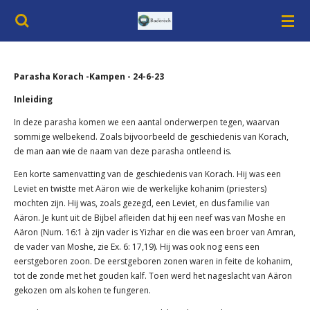
Ga
direct
naar
de
hoofdinhoud
Parasha Korach -Kampen - 24-6-23
Inleiding
In deze parasha komen we een aantal onderwerpen tegen, waarvan
sommige welbekend. Zoals bijvoorbeeld de geschiedenis van Korach,
de man aan wie de naam van deze parasha ontleend is.
Een korte samenvatting van de geschiedenis van Korach. Hij was een
Leviet en twistte met Aäron wie de werkelijke kohanim (priesters)
mochten zijn. Hij was, zoals gezegd, een Leviet, en dus familie van
Aäron. Je kunt uit de Bijbel afleiden dat hij een neef was van Moshe en
Aäron (Num. 16:1 à zijn vader is Yizhar en die was een broer van Amran,
de vader van Moshe, zie Ex. 6: 17,19). Hij was ook nog eens een
eerstgeboren zoon. De eerstgeboren zonen waren in feite de kohanim,
tot de zonde met het gouden kalf. Toen werd het nageslacht van Aäron
gekozen om als kohen te fungeren.