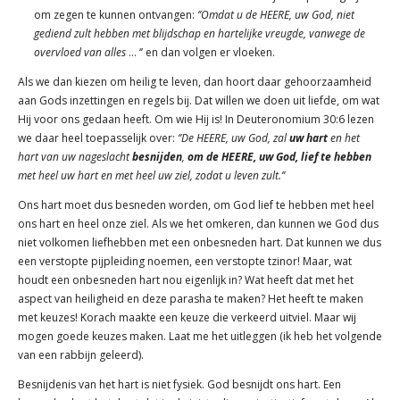
om zegen te kunnen ontvangen:
‘’Omdat u de HEERE, uw God, niet
gediend zult hebben met blijdschap en hartelijke vreugde, vanwege de
overvloed van alles
… ‘’ en dan volgen er vloeken.
Als we dan kiezen om heilig te leven, dan hoort daar gehoorzaamheid
aan Gods inzettingen en regels bij. Dat willen we doen uit liefde, om wat
Hij voor ons gedaan heeft. Om wie Hij is! In Deuteronomium 30:6 lezen
we daar heel toepasselijk over:
‘’De HEERE, uw God, zal
uw hart
en het
hart van uw nageslacht
besnijden
,
om de HEERE, uw God, lief te hebben
met heel uw hart en met heel uw ziel, zodat u leven zult.’’
Ons hart moet dus besneden worden, om God lief te hebben met heel
ons hart en heel onze ziel. Als we het omkeren, dan kunnen we God dus
niet volkomen liefhebben met een onbesneden hart. Dat kunnen we dus
een verstopte pijpleiding noemen, een verstopte tzinor! Maar, wat
houdt een onbesneden hart nou eigenlijk in? Wat heeft dat met het
aspect van heiligheid en deze parasha te maken? Het heeft te maken
met keuzes! Korach maakte een keuze die verkeerd uitviel. Maar wij
mogen goede keuzes maken. Laat me het uitleggen (ik heb het volgende
van een rabbijn geleerd).
Besnijdenis van het hart is niet fysiek. God besnijdt ons hart. Een