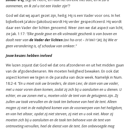
aannemen, en Ik zal u tot een Vader zijn’’?
God wil dat wij apart gezet zijn, heilig. Hij is een Vader voor ons. In het
bijbelboek Ja’akov (Jakobus) wordt Hij verder gespecificeerd. Hij wordt
daar een Vader der lichten genoemd. Weer zien we dat aspect van licht,
zie Jak. 1:17:
‘’Elke goede gave en elk volmaakt geschenk is van boven en
daalt neer van
de Vader der lichten
(
avi ha-orot –
אבי האורות), bij Wie er
geen verandering is, of schaduw van omkeer.’’
Jouw keuzes hebben invloed
We lazen zojuist dat God wil dat ons afzonderen en uit het midden gaan
van de afgodendienaren. We moeten heiligheid bewaken. En ook dat
aspect komen we tegen in de parasha van deze week. Namelijk in Num.
18:2-4:
‘’En u moet ook uw broeders, de stam Levi, de stam van uw vader,
met u naar voren doen komen, zodat zij zich bij u aansluiten en u dienen. U
echter, en uw zonen met u, moeten vóór de tent van de getuigenis zijn. Zij
zullen uw taak vervullen en de taak ten behoeve van heel de tent. Alleen
mogen zij niet in de nabijheid komen van de voorwerpen van het heiligdom,
en van het altaar, opdat zij niet sterven, zij niet en u ook niet. Maar zij
moeten zich bij u aansluiten en de taak ten behoeve van de tent van
ontmoeting vervullen, heel de dienst van de tent. Een onbevoegde mag