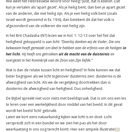
Wie weet het Hebreeuwse woord voor heilig? Juist, dat is
kadosh
. Dat
kun je vertalen als ‘apart gezet’. Als je heilig bent, dan ben je apart gezet
van de anderen, die niet heilig zijn. Als je een heilig volk bent (zoals
Israël wordt genoemd in Ex. 19:6), dan betekent dit dat het volk is
afgezonderd van de volkeren die niet heilig zijn.
In het Brit Chadasha (NT) lezen we in Kol. 1: 12-13 over het feit dat
heiligheid gekoppeld is aan
licht: ‘’Daarbij danken wij de Vader, Die ons
bekwaam heeft gemaakt om deel te hebben aan de erfenis van de heiligen
in
het licht
. Hij heeft ons getrokken
uit de macht van de duisternis
en
overgezet in het Koninkrijk van de Zoon van Zijn liefde.’’
Wat is dan de relatie tussen licht en heiligheid? In feite kunnen we dat
beter begrijpen als we licht tegenover duisternis zien: duisternis is de
afwezigheid van licht. Als we de vergelijking doortrekken dan is
duisternis de afwezigheid van heiligheid. Dus onheiligheid.
De Bijbel spreekt niet voor niets met beeldspraak. Dat is om ons een les
te leren over een werkelijkheid door middel van het beeld. In dit geval
wordt het beeld ‘licht’ gebruikt.
Laten we kort eens natuurkundig kijken wat licht is en doet. Licht
verspreidt zich in een bundel en we zien het pas als het door
weerkaatsing in ons oog terecht komt. Hier een simpele illustratie
[1]
: