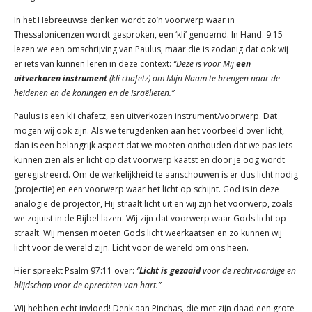
In het Hebreeuwse denken wordt zo’n voorwerp waar in
Thessalonicenzen wordt gesproken, een ‘kli’ genoemd. In Hand. 9:15
lezen we een omschrijving van Paulus, maar die is zodanig dat ook wij
er iets van kunnen leren in deze context:
‘’Deze is voor Mij
een
uitverkoren instrument
(kli chafetz) om Mijn Naam te brengen naar de
heidenen en de koningen en de Israëlieten.’’
Paulus is een kli chafetz, een uitverkozen instrument/voorwerp. Dat
mogen wij ook zijn. Als we terugdenken aan het voorbeeld over licht,
dan is een belangrijk aspect dat we moeten onthouden dat we pas iets
kunnen zien als er licht op dat voorwerp kaatst en door je oog wordt
geregistreerd. Om de werkelijkheid te aanschouwen is er dus licht nodig
(projectie) en een voorwerp waar het licht op schijnt. God is in deze
analogie de projector, Hij straalt licht uit en wij zijn het voorwerp, zoals
we zojuist in de Bijbel lazen. Wij zijn dat voorwerp waar Gods licht op
straalt. Wij mensen moeten Gods licht weerkaatsen en zo kunnen wij
licht voor de wereld zijn. Licht voor de wereld om ons heen.
Hier spreekt Psalm 97:11 over:
‘’
Licht is gezaaid
voor de rechtvaardige en
blijdschap voor de oprechten van hart.’’
Wij hebben echt invloed! Denk aan Pinchas, die met zijn daad een grote