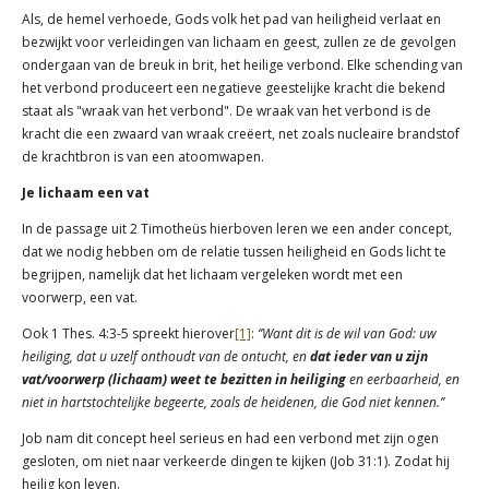
Als, de hemel verhoede, Gods volk het pad van heiligheid verlaat en
bezwijkt voor verleidingen van lichaam en geest, zullen ze de gevolgen
ondergaan van de breuk in brit, het heilige verbond. Elke schending van
het verbond produceert een negatieve geestelijke kracht die bekend
staat als "wraak van het verbond". De wraak van het verbond is de
kracht die een zwaard van wraak creëert, net zoals nucleaire brandstof
de krachtbron is van een atoomwapen.
Je lichaam een vat
In de passage uit 2 Timotheüs hierboven leren we een ander concept,
dat we nodig hebben om de relatie tussen heiligheid en Gods licht te
begrijpen, namelijk dat het lichaam vergeleken wordt met een
voorwerp, een vat.
Ook 1 Thes. 4:3-5 spreekt hierover
[1]
:
‘’Want dit is de wil van God: uw
heiliging, dat u uzelf onthoudt van de ontucht, en
dat ieder van u zijn
vat/voorwerp (lichaam) weet te bezitten in heiliging
en eerbaarheid, en
niet in hartstochtelijke begeerte, zoals de heidenen, die God niet kennen.’’
Job nam dit concept heel serieus en had een verbond met zijn ogen
gesloten, om niet naar verkeerde dingen te kijken (Job 31:1). Zodat hij
heilig kon leven.