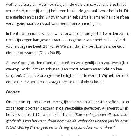
wel licht uitstralen. Maar toch zit je in de duisternis. Het licht is zelf niet
veranderd, maar jij wel. Jij hebt een blokkade gemaakt voor het licht. Dit
is eigenlijk een beschrijving van wat er gebeurt als iemand heilig leeft en
vervolgens naar een staat van toema (onreinheid) gaat.
In Deuteronomium 28 lezen we voorwaarden die gesteld worden zodat
God Zijn zegen kan geven. Daar is dus gehoorzaamheid en heiligheid
voor nodig (zie Deut. 28:1-2, 9). We zien dat er vloek komt als we God
niet gehoorzamen (Deut. 28:45).
Als we God geboden doen, dan creëren we eigenlijk een voorwerp (kli)
waarop Gods licht kan schijnen (een soort scherm waar licht op kan
schijnen). Daarmee brengen we heiligheid in de wereld. Wij hebben dus
een grote invloed op de vraag of er zegen of vloek komt.
Poorten
Om dit concept nog beter te begrijpen moeten we eerst beseffen dat er
zogeheten poorten bestaan in de geestelijke gewesten. Allereerst wil ik
het vers uit Jak. 1:17 nog eens herhalen:
‘’Elke goede gave en elk volmaakt
geschenk is van boven en daalt neer van
de Vader der lichten
(
avi ha-orot –
אבי האורות), bij Wie er geen verandering is, of schaduw van omkeer.’’