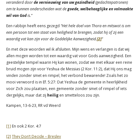
veranderd door
de vernieuwing van uw gezindheid
(gedachtepatronen)
om te kunnen onderscheiden wat de
goede, welbehaaglijke en volmaakte
wil van God
is.’’
Een rabbijn heeft eens gezegd
‘’Het hele doel van Thora en mitswot is om
een persoon tot een staat van heiligheid te brengen, zodat hij of zij een
waardig vat kan zijn voor de Goddelijke Aanwezigheid.
[2]
’’
En met deze woorden wil ik afsluiten. Mijn wens en verlangen is dat wij
allen mogen worden tot een waardig vat voor Gods aanwezigheid. Een
geestelijke tempel waarin Hij kan wonen, zodat we met elkaar een reine
bruid mogen zijn voor Yeshua de Messias (2 Kor. 11:2), dat Hij ons mag
vinden zonder smet en rimpel, het verbond bewarende! Zoals het zo
mooi verwoord is in Ef. 5:27: Dat Yeshua de gemeente in heerlijkheid
voor Zich zou plaatsen, een gemeente zonder smet of rimpel of iets
dergelijks, maar dat zij
heilig
en smetteloos zou zijn.
Kampen, 13-6-23, RR vd Weerd
[1]
En ook 2 Kor. 4:7
[2]
They Don’t Decide – Breslev