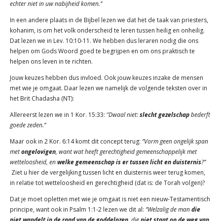
echter niet in uw nabijheid komen.’’
In een andere plaats in de Bijbel lezen we dat het de taak van priesters,
kohanim, is om het volk onderscheid te leren tussen heilig en onheilig.
Dat lezen we in Lev. 10:10-11. We hebben dus leraren nodig die ons
helpen om Gods Woord goed te begrijpen en om ons praktisch te
helpen ons leven in te richten.
Jouw keuzes hebben dus invloed. Ook jouw keuzes inzake de mensen
met wie je omgaat. Daar lezen we namelijk de volgende teksten over in
het Brit Chadasha (NT):
Allereerst lezen we in 1 Kor. 15:33: ‘
’Dwaal niet:
slecht gezelschap
bederft
goede zeden.’’
Maar ook in 2 Kor. 6:14 komt dit concept terug:
‘’Vorm geen ongelijk span
met
ongelovigen
, want wat heeft gerechtigheid gemeenschappelijk met
wetteloosheid, en
welke gemeenschap is er tussen licht en duisternis
?’’
Ziet u hier de vergelijking tussen licht en duisternis weer terug komen,
in relatie tot wetteloosheid en gerechtigheid (dat is: de Torah volgen)?
Dat je moet opletten met wie je omgaat is niet een nieuw-Testamentisch
principe, want ook in Psalm 1:1-2 lezen we dit al:
‘’Welzalig de man
die
niet wandelt in de raad van de goddelozen
, die
niet staat op de weg van