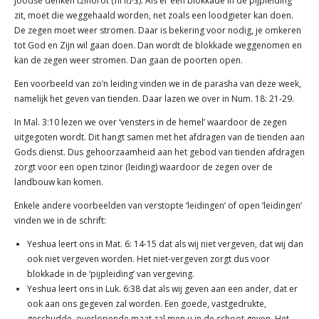
joodse denken tzinorot (צינורות). Als er een blokkade in de pijpleiding
zit, moet die weggehaald worden, net zoals een loodgieter kan doen.
De zegen moet weer stromen. Daar is bekering voor nodig, je omkeren
tot God en Zijn wil gaan doen. Dan wordt de blokkade weggenomen en
kan de zegen weer stromen. Dan gaan de poorten open.
Een voorbeeld van zo’n leiding vinden we in de parasha van deze week,
namelijk het geven van tienden. Daar lazen we over in Num. 18: 21-29.
In Mal. 3:10 lezen we over ‘vensters in de hemel’ waardoor de zegen
uitgegoten wordt. Dit hangt samen met het afdragen van de tienden aan
Gods dienst. Dus gehoorzaamheid aan het gebod van tienden afdragen
zorgt voor een open tzinor (leiding) waardoor de zegen over de
landbouw kan komen.
Enkele andere voorbeelden van verstopte ‘leidingen’ of open ‘leidingen’
vinden we in de schrift:
Yeshua leert ons in Mat. 6: 14-15 dat als wij niet vergeven, dat wij dan
ook niet vergeven worden. Het niet-vergeven zorgt dus voor
blokkade in de ‘pijpleiding’ van vergeving.
Yeshua leert ons in Luk. 6:38 dat als wij geven aan een ander, dat er
ook aan ons gegeven zal worden. Een goede, vastgedrukte,
geschudde, overlopende maat zal men u in de schoot geven. Het