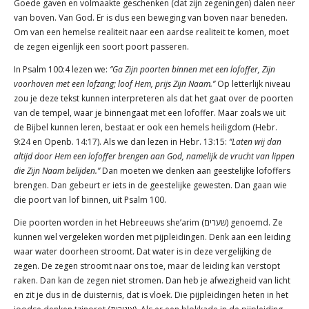
Goede gaven en volmaakte geschenken (dat zijn zegeningen) dalen neer
van boven. Van God. Er is dus een beweging van boven naar beneden.
Om van een hemelse realiteit naar een aardse realiteit te komen, moet
de zegen eigenlijk een soort poort passeren.
In Psalm 100:4 lezen we:
‘’Ga Zijn poorten binnen met een lofoffer, Zijn
voorhoven met een lofzang; loof Hem, prijs Zijn Naam.’’
Op letterlijk niveau
zou je deze tekst kunnen interpreteren als dat het gaat over de poorten
van de tempel, waar je binnengaat met een lofoffer. Maar zoals we uit
de Bijbel kunnen leren, bestaat er ook een hemels heiligdom (Hebr.
9:24 en Openb. 14:17). Als we dan lezen in Hebr. 13:15:
‘’Laten wij dan
altijd door Hem een lofoffer brengen aan God, namelijk de vrucht van lippen
die Zijn Naam belijden.’’
Dan moeten we denken aan geestelijke lofoffers
brengen. Dan gebeurt er iets in de geestelijke gewesten. Dan gaan wie
die poort van lof binnen, uit Psalm 100.
Die poorten worden in het Hebreeuws she’arim (שערים) genoemd. Ze
kunnen wel vergeleken worden met pijpleidingen. Denk aan een leiding
waar water doorheen stroomt. Dat water is in deze vergelijking de
zegen. De zegen stroomt naar ons toe, maar de leiding kan verstopt
raken. Dan kan de zegen niet stromen. Dan heb je afwezigheid van licht
en zit je dus in de duisternis, dat is vloek. Die pijpleidingen heten in het