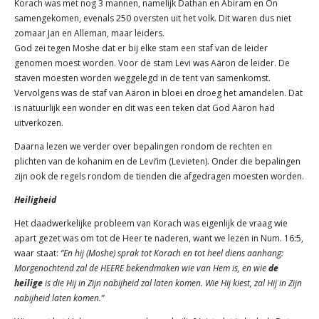
Korach was met nog 3 mannen, namelijk Dathan en Abiram en On
samengekomen, evenals 250 oversten uit het volk. Dit waren dus niet
zomaar Jan en Alleman, maar leiders.
God zei tegen Moshe dat er bij elke stam een staf van de leider
genomen moest worden. Voor de stam Levi was Aäron de leider. De
staven moesten worden weggelegd in de tent van samenkomst.
Vervolgens was de staf van Aäron in bloei en droeg het amandelen. Dat
is natuurlijk een wonder en dit was een teken dat God Aäron had
uitverkozen.
Daarna lezen we verder over bepalingen rondom de rechten en
plichten van de kohanim en de Levi’im (Levieten). Onder die bepalingen
zijn ook de regels rondom de tienden die afgedragen moesten worden.
Heiligheid
Het daadwerkelijke probleem van Korach was eigenlijk de vraag wie
apart gezet was om tot de Heer te naderen, want we lezen in Num. 16:5,
waar staat:
‘’En hij (Moshe) sprak tot Korach en tot heel diens aanhang:
Morgenochtend zal de HEERE bekendmaken wie van Hem is, en wie
de
heilige
is die Hij in Zijn nabijheid zal laten komen. Wie Hij kiest, zal Hij in Zijn
nabijheid laten komen.’’