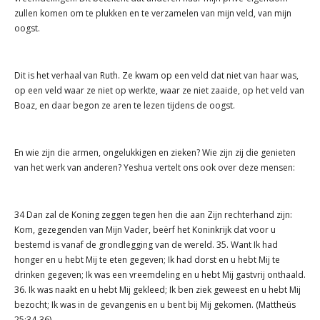
zullen komen om te plukken en te verzamelen van mijn veld, van mijn
oogst.
Dit is het verhaal van Ruth. Ze kwam op een veld dat niet van haar was,
op een veld waar ze niet op werkte, waar ze niet zaaide, op het veld van
Boaz, en daar begon ze aren te lezen tijdens de oogst.
En wie zijn die armen, ongelukkigen en zieken? Wie zijn zij die genieten
van het werk van anderen? Yeshua vertelt ons ook over deze mensen:
34 Dan zal de Koning zeggen tegen hen die aan Zijn rechterhand zijn:
Kom, gezegenden van Mijn Vader, beërf het Koninkrijk dat voor u
bestemd is vanaf de grondlegging van de wereld. 35. Want Ik had
honger en u hebt Mij te eten gegeven; Ik had dorst en u hebt Mij te
drinken gegeven; Ik was een vreemdeling en u hebt Mij gastvrij onthaald.
36. Ik was naakt en u hebt Mij gekleed; Ik ben ziek geweest en u hebt Mij
bezocht; Ik was in de gevangenis en u bent bij Mij gekomen. (Mattheüs
25:34-36)