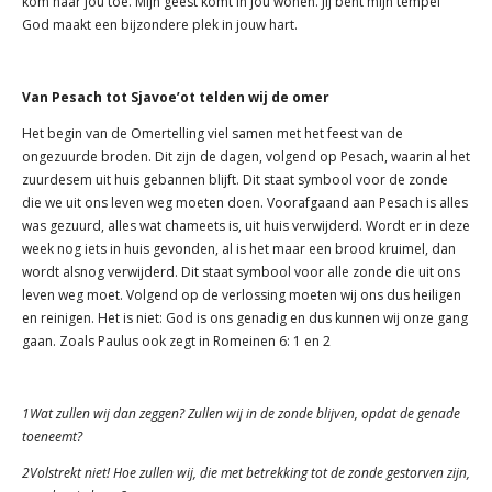
kom naar jou toe. Mijn geest komt in jou wonen. Jij bent mijn tempel
God maakt een bijzondere plek in jouw hart.
Van Pesach tot Sjavoe’ot telden wij de omer
Het begin van de Omertelling viel samen met het feest van de
ongezuurde broden. Dit zijn de dagen, volgend op Pesach, waarin al het
zuurdesem uit huis gebannen blijft. Dit staat symbool voor de zonde
die we uit ons leven weg moeten doen. Voorafgaand aan Pesach is alles
was gezuurd, alles wat chameets is, uit huis verwijderd. Wordt er in deze
week nog iets in huis gevonden, al is het maar een brood kruimel, dan
wordt alsnog verwijderd. Dit staat symbool voor alle zonde die uit ons
leven weg moet. Volgend op de verlossing moeten wij ons dus heiligen
en reinigen. Het is niet: God is ons genadig en dus kunnen wij onze gang
gaan. Zoals Paulus ook zegt in Romeinen 6: 1 en 2
1Wat zullen wij dan zeggen? Zullen wij in de zonde blijven, opdat de genade
toeneemt?
2Volstrekt niet! Hoe zullen wij, die met betrekking tot de zonde gestorven zijn,