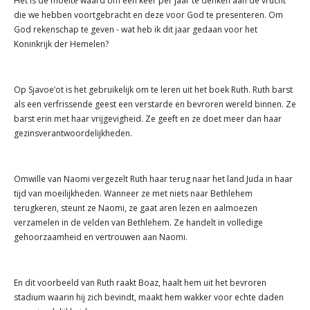
Het is de moeite waard om één keer per jaar te denken aan de vrucht
die we hebben voortgebracht en deze voor God te presenteren. Om
God rekenschap te geven - wat heb ik dit jaar gedaan voor het
Koninkrijk der Hemelen?
Op Sjavoe’ot is het gebruikelijk om te leren uit het boek Ruth. Ruth barst
als een verfrissende geest een verstarde en bevroren wereld binnen. Ze
barst erin met haar vrijgevigheid. Ze geeft en ze doet meer dan haar
gezinsverantwoordelijkheden.
Omwille van Naomi vergezelt Ruth haar terug naar het land Juda in haar
tijd van moeilijkheden. Wanneer ze met niets naar Bethlehem
terugkeren, steunt ze Naomi, ze gaat aren lezen en aalmoezen
verzamelen in de velden van Bethlehem. Ze handelt in volledige
gehoorzaamheid en vertrouwen aan Naomi.
En dit voorbeeld van Ruth raakt Boaz, haalt hem uit het bevroren
stadium waarin hij zich bevindt, maakt hem wakker voor echte daden