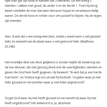
rijke man gaf zijn bezit in handen van 3 dienaren. De één kreeg 5
talenten / zakken met goud, de ander 3 en de derde 1. Toen hij terug
kwam ontdekte de man dat twee dienaren loyaal en verantwoordelijk
waren. De derde koos er echter voor om passief te blijven. Hij zei tegen
zijn meester:
Heer, ik wist dat u een streng man bent, omdat u maait waar u niet gezaaid
hebt, en inzamelt van de plaats waar u niet gestrooid hebt.
(Mattheüs
25:24b)
Het moeilijke deel van deze gelijkenis is zonder twijfel de bewering van
de luie dienaar, die niet genoeg deed met de vaardigheden, talenten en
gaven die God hem heeft gegeven. Hij beweert: "Ik wist dat je een harde
man bent", en Yeshua legt ons uit wat hij bedoelt: "oogsten waar je niet
hebt gezaaid en verzamelen waar je niet hebt uitgestrooid".
Oogst God waar Hij niet heeft gezaaid en verzamelt Hij waar Hij niet
heeft uitgestrooid? Het antwoord is: ja, absoluut!