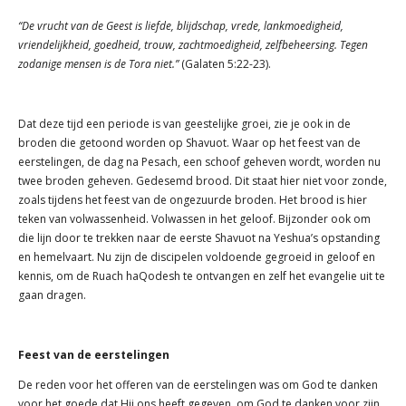
“De vrucht van de Geest is liefde, blijdschap, vrede, lankmoedigheid,
vriendelijkheid, goedheid, trouw, zachtmoedigheid, zelfbeheersing. Tegen
zodanige mensen is de Tora niet.”
(Galaten 5:22-23).
Dat deze tijd een periode is van geestelijke groei, zie je ook in de
broden die getoond worden op Shavuot. Waar op het feest van de
eerstelingen, de dag na Pesach, een schoof geheven wordt, worden nu
twee broden geheven. Gedesemd brood. Dit staat hier niet voor zonde,
zoals tijdens het feest van de ongezuurde broden. Het brood is hier
teken van volwassenheid. Volwassen in het geloof. Bijzonder ook om
die lijn door te trekken naar de eerste Shavuot na Yeshua’s opstanding
en hemelvaart. Nu zijn de discipelen voldoende gegroeid in geloof en
kennis, om de Ruach haQodesh te ontvangen en zelf het evangelie uit te
gaan dragen.
Feest van de eerstelingen
De reden voor het offeren van de eerstelingen was om God te danken
voor het goede dat Hij ons heeft gegeven, om God te danken voor zijn