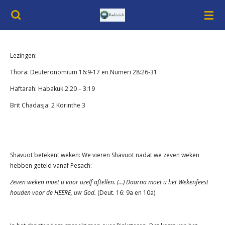
Ga
direct
naar
de
hoofdinhoud
Lezingen:
Thora: Deuteronomium 16:9-17 en Numeri 28:26-31
Haftarah: Habakuk 2:20 – 3:19
Brit Chadasja: 2 Korinthe 3
Shavuot betekent weken: We vieren Shavuot nadat we zeven weken
hebben geteld vanaf Pesach:
Zeven weken moet u voor uzelf aftellen. (…) Daarna moet u het Wekenfeest
houden voor de HEERE, uw God.
(Deut. 16: 9a en 10a)