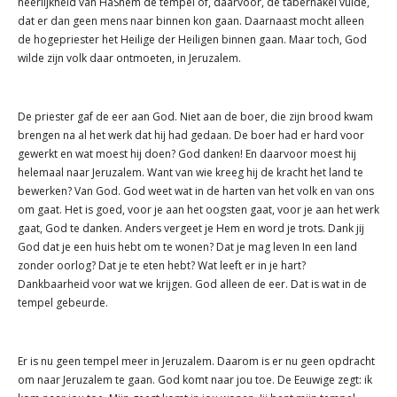
heerlijkheid van HaShem de tempel of, daarvoor, de tabernakel vulde,
dat er dan geen mens naar binnen kon gaan. Daarnaast mocht alleen
de hogepriester het Heilige der Heiligen binnen gaan. Maar toch, God
wilde zijn volk daar ontmoeten, in Jeruzalem.
De priester gaf de eer aan God. Niet aan de boer, die zijn brood kwam
brengen na al het werk dat hij had gedaan. De boer had er hard voor
gewerkt en wat moest hij doen? God danken! En daarvoor moest hij
helemaal naar Jeruzalem. Want van wie kreeg hij de kracht het land te
bewerken? Van God. God weet wat in de harten van het volk en van ons
om gaat. Het is goed, voor je aan het oogsten gaat, voor je aan het werk
gaat, God te danken. Anders vergeet je Hem en word je trots. Dank jij
God dat je een huis hebt om te wonen? Dat je mag leven In een land
zonder oorlog? Dat je te eten hebt? Wat leeft er in je hart?
Dankbaarheid voor wat we krijgen. God alleen de eer. Dat is wat in de
tempel gebeurde.
Er is nu geen tempel meer in Jeruzalem. Daarom is er nu geen opdracht
om naar Jeruzalem te gaan. God komt naar jou toe. De Eeuwige zegt: ik