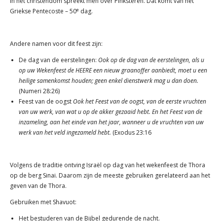
In het christendom spreekt men over Pinksteren. Dat komt van het
e
Griekse Pentecoste – 50
dag.
Andere namen voor dit feest zijn:
De dag van de eerstelingen
:
Ook op de dag van de eerstelingen, als u
op uw Wekenfeest de HEERE een nieuw graanoffer aanbiedt, moet u een
heilige samenkomst houden; geen enkel dienstwerk mag u dan doen.
(Numeri 28:26)
Feest van de oogst
Ook het Feest van de oogst, van de eerste vruchten
van uw werk, van wat u op de akker gezaaid hebt. En het Feest van de
inzameling, aan het einde van het jaar, wanneer u de vruchten van uw
werk van het veld ingezameld hebt.
(Exodus 23:16
Volgens de traditie ontving Israël op dag van het wekenfeest de Thora
op de berg Sinai. Daarom zijn de meeste gebruiken gerelateerd aan het
geven van de Thora.
Gebruiken met Shavuot:
Het bestuderen van de Bijbel gedurende de nacht.