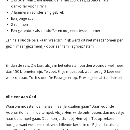
2 broden van 2 efa meelbloem met zuurdeeg gebakken als
dankoffer voor JHWH
7 lammeren zonder enig gebrek
Een jonge stier
2 rammen
Een geitenbok als zondoffer en nog eens twee lammeren.
Een hele kudde bij elkaar. Waarschijnlijk werd dit niet meegenomen per
gezin, maar gezamenlijk door een familiegroep/ stam.
En dan de reis. Die kon, als je in het uiterste noorden woonde, wel meer
dan 150 kilometer zijn. Te voet. En je moest ook weer terug! 2 keer een
week op pad. Toch stond De Eeuwige er op. Er was geen afstandslimiet.
Alle eer aan God
Waarom moesten de mensen naar Jeruzalem gaan? Daar woonde
Adonai Elohiem in de tempel. Als je Hem wilde ontmoeten, dan moest je
naar de tempel gaan. Daar kon je dicht bij Hem zijn. Tot op zekere
hoogte, want we lezen ook verschillende keren in de Bijbel dat als de