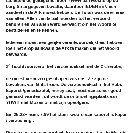
tabletten/ de getuigenis, door YHWH aan Moshe op de
berg Sinaï gegeven bevatte, daardoor IEDEREEN een
aandeel in de Ark moest hebben. De Torah was de erfenis
van allen. Allen van Israël moesten tot het verbond
behoren en van allen werd verwacht om het Woord te
bestuderen en te kennen.
Iedereen moest een gelijke verantwoordelijkheid hebben,
toen het erop aankwam de Ark te maken die het Woord
bewaarde.
e
2
hoofdvoorwerp, het verzoendeksel met de 2 cherubs;
de meest verheven geschapen wezens. Ze zijn de
bewakers van G-ds troon. De verzoendeksel in het Hebr.
kaporet /genadezetel, mercy seat, moet van zuiver goud
gemaakt worden , dit wordt de ontmoetingsplaats van
YHWH met Mozes of met zijn opvolgers.
Ex. 25:22+ num. 7:89 het stam- woord van kaporet is kapar
/ verzoening .
Deze troon zou een oordeelstroon moeten zijn, de Wet die