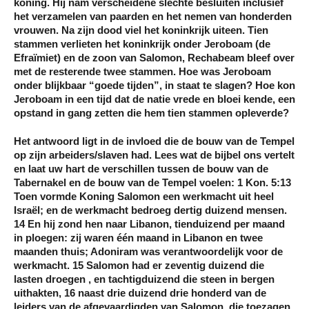
koning. Hij nam verscheidene slechte besluiten inclusief
het verzamelen van paarden en het nemen van honderden
vrouwen. Na zijn dood viel het koninkrijk uiteen. Tien
stammen verlieten het koninkrijk onder Jeroboam (de
Efraïmiet) en de zoon van Salomon, Rechabeam bleef over
met de resterende twee stammen. Hoe was Jeroboam
onder blijkbaar “goede tijden”, in staat te slagen? Hoe kon
Jeroboam in een tijd dat de natie vrede en bloei kende, een
opstand in gang zetten die hem tien stammen opleverde?
Het antwoord ligt in de invloed die de bouw van de Tempel
op zijn arbeiders/slaven had. Lees wat de bijbel ons vertelt
en laat uw hart de verschillen tussen de bouw van de
Tabernakel en de bouw van de Tempel voelen: 1 Kon. 5:13
Toen vormde Koning Salomon een werkmacht uit heel
Israël; en de werkmacht bedroeg dertig duizend mensen.
14 En hij zond hen naar Libanon, tienduizend per maand
in ploegen: zij waren één maand in Libanon en twee
maanden thuis; Adoniram was verantwoordelijk voor de
werkmacht. 15 Salomon had er zeventig duizend die
lasten droegen , en tachtigduizend die steen in bergen
uithakten, 16 naast drie duizend drie honderd van de
leiders van de afgevaardigden van Salomon, die toezagen