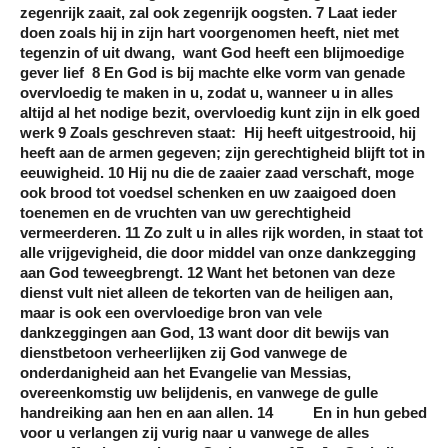
zegenrijk zaait, zal ook zegenrijk oogsten. 7 Laat ieder
doen zoals hij in zijn hart voorgenomen heeft, niet met
tegenzin of uit dwang, want God heeft een blijmoedige
gever lief 8 En God is bij machte elke vorm van genade
overvloedig te maken in u, zodat u, wanneer u in alles
altijd al het nodige bezit, overvloedig kunt zijn in elk goed
werk 9 Zoals geschreven staat: Hij heeft uitgestrooid, hij
heeft aan de armen gegeven; zijn gerechtigheid blijft tot in
eeuwigheid. 10 Hij nu die de zaaier zaad verschaft, moge
ook brood tot voedsel schenken en uw zaaigoed doen
toenemen en de vruchten van uw gerechtigheid
vermeerderen. 11 Zo zult u in alles rijk worden, in staat tot
alle vrijgevigheid, die door middel van onze dankzegging
aan God teweegbrengt. 12 Want het betonen van deze
dienst vult niet alleen de tekorten van de heiligen aan,
maar is ook een overvloedige bron van vele
dankzeggingen aan God, 13 want door dit bewijs van
dienstbetoon verheerlijken zij God vanwege de
onderdanigheid aan het Evangelie van Messias,
overeenkomstig uw belijdenis, en vanwege de gulle
handreiking aan hen en aan allen. 14 En in hun gebed
voor u verlangen zij vurig naar u vanwege de alles