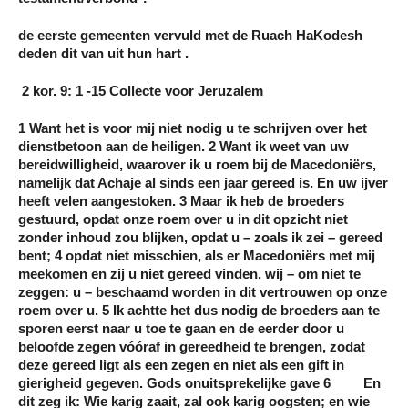
de eerste gemeenten vervuld met de Ruach HaKodesh
deden dit van uit hun hart .
2 kor. 9: 1 -15 Collecte voor Jeruzalem
1 Want het is voor mij niet nodig u te schrijven over het
dienstbetoon aan de heiligen. 2 Want ik weet van uw
bereidwilligheid, waarover ik u roem bij de Macedoniërs,
namelijk dat Achaje al sinds een jaar gereed is. En uw ijver
heeft velen aangestoken. 3 Maar ik heb de broeders
gestuurd, opdat onze roem over u in dit opzicht niet
zonder inhoud zou blijken, opdat u – zoals ik zei – gereed
bent; 4 opdat niet misschien, als er Macedoniërs met mij
meekomen en zij u niet gereed vinden, wij – om niet te
zeggen: u – beschaamd worden in dit vertrouwen op onze
roem over u. 5 Ik achtte het dus nodig de broeders aan te
sporen eerst naar u toe te gaan en de eerder door u
beloofde zegen vóóraf in gereedheid te brengen, zodat
deze gereed ligt als een zegen en niet als een gift in
gierigheid gegeven. Gods onuitsprekelijke gave 6 En
dit zeg ik: Wie karig zaait, zal ook karig oogsten; en wie