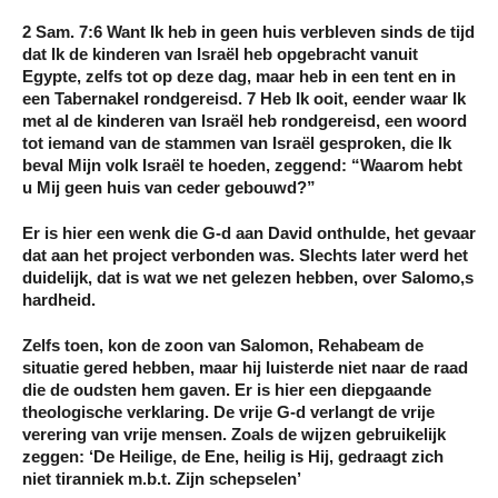
2 Sam. 7:6 Want Ik heb in geen huis verbleven sinds de tijd
dat Ik de kinderen van Israël heb opgebracht vanuit
Egypte, zelfs tot op deze dag, maar heb in een tent en in
een Tabernakel rondgereisd. 7 Heb Ik ooit, eender waar Ik
met al de kinderen van Israël heb rondgereisd, een woord
tot iemand van de stammen van Israël gesproken, die Ik
beval Mijn volk Israël te hoeden, zeggend: “Waarom hebt
u Mij geen huis van ceder gebouwd?”
Er is hier een wenk die G-d aan David onthulde, het gevaar
dat aan het project verbonden was. Slechts later werd het
duidelijk, dat is wat we net gelezen hebben, over Salomo,s
hardheid.
Zelfs toen, kon de zoon van Salomon, Rehabeam de
situatie gered hebben, maar hij luisterde niet naar de raad
die de oudsten hem gaven. Er is hier een diepgaande
theologische verklaring. De vrije G-d verlangt de vrije
verering van vrije mensen. Zoals de wijzen gebruikelijk
zeggen: ‘De Heilige, de Ene, heilig is Hij, gedraagt zich
niet tiranniek m.b.t. Zijn schepselen’