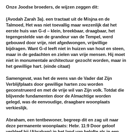
Onze Joodse broeders, de wijzen zeggen dit:
(Avodah Zarah 3a). een tractaat uit de Misjna en de
Talmoed, Het was niet toevallig maar wezenlijk dat het
eerste huis van G-d – klein, breekbaar, draagbaar, het
tegengestelde van de grandeur van de Tempel, werd
gebouwd door vrije, niet afgedwongen, vrijwillige
bijdragen. Want G-d leeft niet in huizen van hout en steen,
maar in de gedachten en zielen van vrije mensen. Hij moet
niet in monumentale architectuur gezocht worden, maar in
het gewillige hart. (einde citaat)
Samengevat, was het de wens van de Vader dat Zijn
Verblijfplaats door gewillige harten zou worden
geconstrueerd en met de vrije wil van Zijn volk. Totdat die
blijvende fundamenten door de Almachtige worden
gelegd, was de eenvoudige, draagbare woonplaats
verkieslijk.
Abraham, een tentbewoner, begreep dit en zag uit naar
deze permanente woonplaats: Hebr. 11:9 Door geloof
verbleef hij (Abraham) in het land van belofte als in een