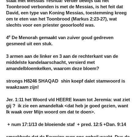
staat met Messias Yeshua! Verder bewijs dat het
Toonbrood verbonden is met de Messias, is het feit dat
David, een type van Koning Messias, toestemming kreeg
om te eten van het Toonbrood (Markus 2:23-27), wat
slechts voor een priester geoorloofd was.
e
4
De Menorah gemaakt van zuiver goud gedreven
gesmeed uit een stuk.
3 armen aan de linker en 3 aan de rechterkant van de
middelste kandelaarschacht, versierd met
amandelbloemkelken, waarom deze bloem?
strongs H8246 SHAQAD shin koepf dalet stamwoord is
waakzaam zijn!
Jer. 1:11 het Woord v/d HEERE kwam tot Jeremia: wat ziet
gij ? ik zie een amandeltak <dat heb je goed gezien, want
Ik waak over Mijn woord om dat te doen>.
+ num 17:1/13 de bloeiende staf + pred. 12:5 +Dan. 9:14