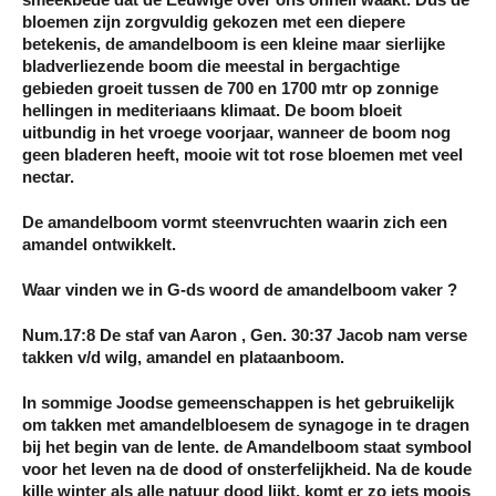
smeekbede dat de Eeuwige over ons onheil waakt. Dus de
bloemen zijn zorgvuldig gekozen met een diepere
betekenis, de amandelboom is een kleine maar sierlijke
bladverliezende boom die meestal in bergachtige
gebieden groeit tussen de 700 en 1700 mtr op zonnige
hellingen in mediteriaans klimaat. De boom bloeit
uitbundig in het vroege voorjaar, wanneer de boom nog
geen bladeren heeft, mooie wit tot rose bloemen met veel
nectar.
De amandelboom vormt steenvruchten waarin zich een
amandel ontwikkelt.
Waar vinden we in G-ds woord de amandelboom vaker ?
Num.17:8 De staf van Aaron , Gen. 30:37 Jacob nam verse
takken v/d wilg, amandel en plataanboom.
In sommige Joodse gemeenschappen is het gebruikelijk
om takken met amandelbloesem de synagoge in te dragen
bij het begin van de lente. de Amandelboom staat symbool
voor het leven na de dood of onsterfelijkheid. Na de koude
kille winter als alle natuur dood lijkt, komt er zo iets moois