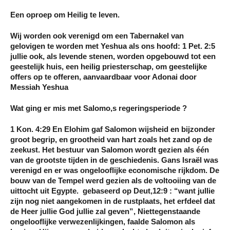
Een oproep om Heilig te leven.
Wij worden ook verenigd om een Tabernakel van
gelovigen te worden met Yeshua als ons hoofd: 1 Pet. 2:5
jullie ook, als levende stenen, worden opgebouwd tot een
geestelijk huis, een heilig priesterschap, om geestelijke
offers op te offeren, aanvaardbaar voor Adonai door
Messiah Yeshua
Wat ging er mis met Salomo,s regeringsperiode ?
1 Kon. 4:29 En Elohim gaf Salomon wijsheid en bijzonder
groot begrip, en grootheid van hart zoals het zand op de
zeekust. Het bestuur van Salomon wordt gezien als één
van de grootste tijden in de geschiedenis. Gans Israël was
verenigd en er was ongelooflijke economische rijkdom. De
bouw van de Tempel werd gezien als de voltooiing van de
uittocht uit Egypte. gebaseerd op Deut,12:9 : “want jullie
zijn nog niet aangekomen in de rustplaats, het erfdeel dat
de Heer jullie God jullie zal geven”, Niettegenstaande
ongelooflijke verwezenlijkingen, faalde Salomon als