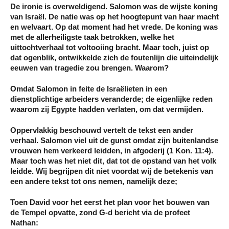
De ironie is overweldigend. Salomon was de wijste koning
van Israël. De natie was op het hoogtepunt van haar macht
en welvaart. Op dat moment had het vrede. De koning was
met de allerheiligste taak betrokken, welke het
uittochtverhaal tot voltooiing bracht. Maar toch, juist op
dat ogenblik, ontwikkelde zich de foutenlijn die uiteindelijk
eeuwen van tragedie zou brengen. Waarom?
Omdat Salomon in feite de Israëlieten in een
dienstplichtige arbeiders veranderde; de eigenlijke reden
waarom zij Egypte hadden verlaten, om dat vermijden.
Oppervlakkig beschouwd vertelt de tekst een ander
verhaal. Salomon viel uit de gunst omdat zijn buitenlandse
vrouwen hem verkeerd leidden, in afgoderij (1 Kon. 11:4).
Maar toch was het niet dit, dat tot de opstand van het volk
leidde. Wij begrijpen dit niet voordat wij de betekenis van
een andere tekst tot ons nemen, namelijk deze;
Toen David voor het eerst het plan voor het bouwen van
de Tempel opvatte, zond G-d bericht via de profeet
Nathan: