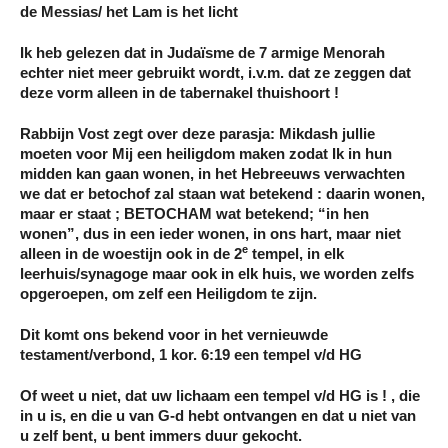
de Messias/ het Lam is het licht
Ik heb gelezen dat in Judaïsme de 7 armige Menorah
echter niet meer gebruikt wordt, i.v.m. dat ze zeggen dat
deze vorm alleen in de tabernakel thuishoort !
Rabbijn Vost zegt over deze parasja: Mikdash jullie
moeten voor Mij een heiligdom maken zodat Ik in hun
midden kan gaan wonen, in het Hebreeuws verwachten
we dat er betochof zal staan wat betekend : daarin wonen,
maar er staat ; BETOCHAM wat betekend; “in hen
wonen”, dus in een ieder wonen, in ons hart, maar niet
e
alleen in de woestijn ook in de 2
tempel, in elk
leerhuis/synagoge maar ook in elk huis, we worden zelfs
opgeroepen, om zelf een Heiligdom te zijn.
Dit komt ons bekend voor in het vernieuwde
testament/verbond, 1 kor. 6:19 een tempel v/d HG
Of weet u niet, dat uw lichaam een tempel v/d HG is ! , die
in u is, en die u van G-d hebt ontvangen en dat u niet van
u zelf bent, u bent immers duur gekocht.