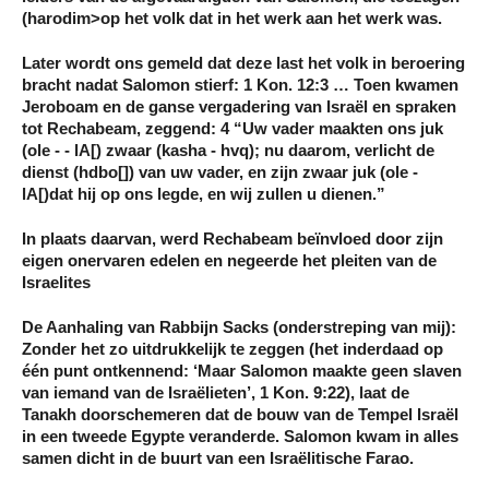
(harodim>op het volk dat in het werk aan het werk was.
Later wordt ons gemeld dat deze last het volk in beroering
bracht nadat Salomon stierf: 1 Kon. 12:3 … Toen kwamen
Jeroboam en de ganse vergadering van Israël en spraken
tot Rechabeam, zeggend: 4 “Uw vader maakten ons juk
(ole - - lA[) zwaar (kasha - hvq); nu daarom, verlicht de
dienst (hdbo[]) van uw vader, en zijn zwaar juk (ole -
lA[)dat hij op ons legde, en wij zullen u dienen.”
In plaats daarvan, werd Rechabeam beïnvloed door zijn
eigen onervaren edelen en negeerde het pleiten van de
Israelites
De Aanhaling van Rabbijn Sacks (onderstreping van mij):
Zonder het zo uitdrukkelijk te zeggen (het inderdaad op
één punt ontkennend: ‘Maar Salomon maakte geen slaven
van iemand van de Israëlieten’, 1 Kon. 9:22), laat de
Tanakh doorschemeren dat de bouw van de Tempel Israël
in een tweede Egypte veranderde. Salomon kwam in alles
samen dicht in de buurt van een Israëlitische Farao.