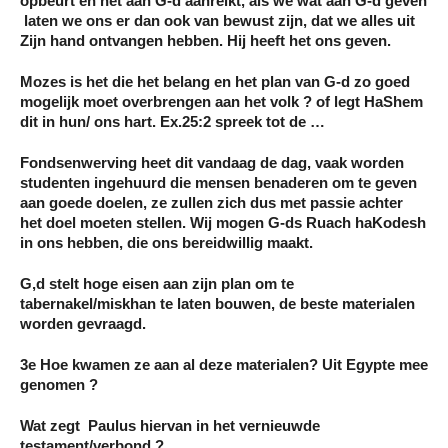
opbeurt en het aan G-d aanreikt, als we wat aan G-d geven
laten we ons er dan ook van bewust zijn, dat we alles uit
Zijn hand ontvangen hebben. Hij heeft het ons geven.
Mozes is het die het belang en het plan van G-d zo goed
mogelijk moet overbrengen aan het volk ? of legt HaShem
dit in hun/ ons hart. Ex.25:2 spreek tot de …
Fondsenwerving heet dit vandaag de dag, vaak worden
studenten ingehuurd die mensen benaderen om te geven
aan goede doelen, ze zullen zich dus met passie achter
het doel moeten stellen. Wij mogen G-ds Ruach haKodesh
in ons hebben, die ons bereidwillig maakt.
G,d stelt hoge eisen aan zijn plan om te
tabernakel/miskhan te laten bouwen, de beste materialen
worden gevraagd.
3e Hoe kwamen ze aan al deze materialen? Uit Egypte mee
genomen ?
Wat zegt Paulus hiervan in het vernieuwde
testament/verbond ?