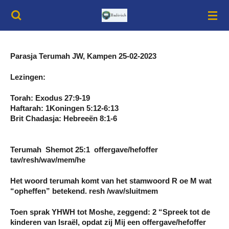
Ga
direct
naar
de
hoofdinhoud
Parasja Terumah JW, Kampen 25-02-2023
Lezingen:
Torah: Exodus 27:9-19
Haftarah: 1Koningen 5:12-6:13
Brit Chadasja: Hebreeën 8:1-6
Terumah Shemot 25:1 offergave/hefoffer
tav/resh/wav/mem/he
Het woord terumah komt van het stamwoord R oe M wat
“opheffen” betekend. resh /wav/sluitmem
Toen sprak YHWH tot Moshe, zeggend: 2 “Spreek tot de
kinderen van Israël, opdat zij Mij een offergave/hefoffer