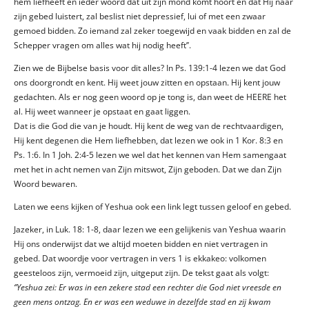
hem liefheeft en ieder woord dat uit zijn mond komt hoort en dat Hij naar
zijn gebed luistert, zal beslist niet depressief, lui of met een zwaar
gemoed bidden. Zo iemand zal zeker toegewijd en vaak bidden en zal de
Schepper vragen om alles wat hij nodig heeft’’.
Zien we de Bijbelse basis voor dit alles? In Ps. 139:1-4 lezen we dat God
ons doorgrondt en kent. Hij weet jouw zitten en opstaan. Hij kent jouw
gedachten. Als er nog geen woord op je tong is, dan weet de HEERE het
al. Hij weet wanneer je opstaat en gaat liggen.
Dat is die God die van je houdt. Hij kent de weg van de rechtvaardigen,
Hij kent degenen die Hem liefhebben, dat lezen we ook in 1 Kor. 8:3 en
Ps. 1:6. In 1 Joh. 2:4-5 lezen we wel dat het kennen van Hem samengaat
met het in acht nemen van Zijn mitswot, Zijn geboden. Dat we dan Zijn
Woord bewaren.
Laten we eens kijken of Yeshua ook een link legt tussen geloof en gebed.
Jazeker, in Luk. 18: 1-8, daar lezen we een gelijkenis van Yeshua waarin
Hij ons onderwijst dat we altijd moeten bidden en niet vertragen in
gebed. Dat woordje voor vertragen in vers 1 is ekkakeo: volkomen
geesteloos zijn, vermoeid zijn, uitgeput zijn. De tekst gaat als volgt:
‘’Yeshua zei: Er was in een zekere stad een rechter die God niet vreesde en
geen mens ontzag. En er was een weduwe in dezelfde stad en zij kwam