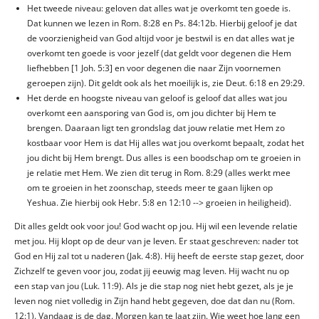
Het tweede niveau: geloven dat alles wat je overkomt ten goede is.
Dat kunnen we lezen in Rom. 8:28 en Ps. 84:12b. Hierbij geloof je dat
de voorzienigheid van God altijd voor je bestwil is en dat alles wat je
overkomt ten goede is voor jezelf (dat geldt voor degenen die Hem
liefhebben [1 Joh. 5:3] en voor degenen die naar Zijn voornemen
geroepen zijn). Dit geldt ook als het moeilijk is, zie Deut. 6:18 en 29:29.
Het derde en hoogste niveau van geloof is geloof dat alles wat jou
overkomt een aansporing van God is, om jou dichter bij Hem te
brengen. Daaraan ligt ten grondslag dat jouw relatie met Hem zo
kostbaar voor Hem is dat Hij alles wat jou overkomt bepaalt, zodat het
jou dicht bij Hem brengt. Dus alles is een boodschap om te groeien in
je relatie met Hem. We zien dit terug in Rom. 8:29 (alles werkt mee
om te groeien in het zoonschap, steeds meer te gaan lijken op
Yeshua. Zie hierbij ook Hebr. 5:8 en 12:10 --> groeien in heiligheid).
Dit alles geldt ook voor jou! God wacht op jou. Hij wil een levende relatie
met jou. Hij klopt op de deur van je leven. Er staat geschreven: nader tot
God en Hij zal tot u naderen (Jak. 4:8). Hij heeft de eerste stap gezet, door
Zichzelf te geven voor jou, zodat jij eeuwig mag leven. Hij wacht nu op
een stap van jou (Luk. 11:9). Als je die stap nog niet hebt gezet, als je je
leven nog niet volledig in Zijn hand hebt gegeven, doe dat dan nu (Rom.
12:1). Vandaag is de dag. Morgen kan te laat zijn. Wie weet hoe lang een