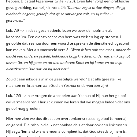
hebben. Dit staat tegenover twijfel (v.23). Even later volgt een praktische
gevolgtrekking, namelijk in vers 24:
‘’Daarom zeg Ik u: Alle dingen, die gij
biddende begeert, gelooft, dat gij ze ontvangen zult, en zij zullen u
geworden.’’
Luk. 7:9 --> in deze geschiedenis lezen we over de hoofman uit
Kapernaüm. Een dienstknecht van hem was ziek en lag op sterven. Hij
geloofde dat Yeshua door een woord te spreken de dienstknecht gezond
kon maken. Met als voorbeeld vers 8:
‘’Want ik ben ook een mens, onder de
macht van anderen gesteld, hebbende krijgsknechten onder mij, en ik zeg tot
dezen: Ga, en hij gaat; en tot den anderen: Kom! en hij komt; en tot mijn
dienstknecht: Doe dat! en hij doet het.’’
Zou dit een inkijkje zijn in de geestelijke wereld? Dat alle (geestelijke)
machten en krachten aan God en Yeshua onderworpen zijn?
Luk. 17:5 --> hier vragen de apostelen aan Yeshua of Hij hun het geloof
wil vermeerderen. Hieruit kunnen we leren dat we mogen bidden dat ons
geloof mag groeien.
Hiermee zien we dus direct een overeenkomst tussen geloof (emoena)
en gebed. Die rabbijn die ik net aanhaalde ziet daar ook een link tussen.
Hij zegt: ‘’iemand wiens emoena compleet is, dat God steeds bij hem is,