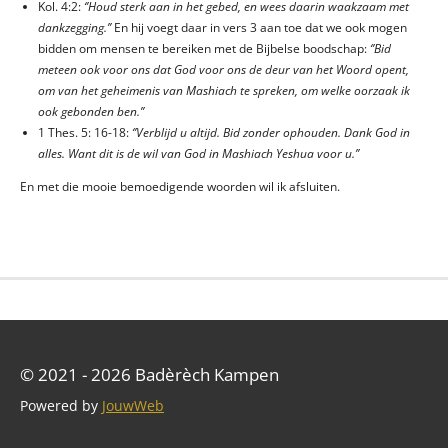
Kol. 4:2:
‘’Houd sterk aan in het gebed, en wees daarin waakzaam met
dankzegging.’’
En hij voegt daar in vers 3 aan toe dat we ook mogen
bidden om mensen te bereiken met de Bijbelse boodschap:
‘’Bid
meteen ook voor ons dat God voor ons de deur van het Woord opent,
om van het geheimenis van Mashiach te spreken, om welke oorzaak ik
ook gebonden ben.’’
1 Thes. 5: 16-18:
‘’Verblijd u altijd. Bid zonder ophouden. Dank God in
alles. Want dit is de wil van God in Mashiach Yeshua voor u.’’
En met die mooie bemoedigende woorden wil ik afsluiten.
© 2021 - 2026 Badèrèch Kampen
Powered by
JouwWeb