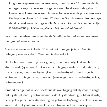
krijgt om te spreken tot de steenrots, maar in vers 11 zien we dat hij
er tegen sloeg. Dit was een ongehoorzaamheid aan Gods gebod. Er
kwam vervolgens wel water uit, maar het was niet de procedure zoals
God opdroeg in vers 8. In vers 12 zien dat God dit veroordeelt en zegt
dat dit voortkwam uit ongeloof bij Moshe en Aäron. Er staat letterlijk
:
יַעַן לֹא־הֶאֱמַנְתֶּם בִּי
à
‘’Omdat gijlieden Mij niet geloofd hebt’’.
Laten we met elkaar eens verder de Schrift onderzoeken wat we leren
over geloof, over emoena.
Allereerst lezen we in Hebr. 11:6 dat het onmogelijk is om God te
behagen, zonder geloof. Maar wat is dan geloof?
Het Hebreeuwse woordje voor geloof, emoena, is afgeleid van het
stamwoord
אָמַן
aman --> dit woord is te begrijpen als ‘te ondersteunen;
te verzorgen’, maar ook figuurlijk om standvastig of trouw te zijn; te
vertrouwen of te geloven, trouw zijn (van lange duur, standvastig, zeker,
betrouwbaar).
Iemand met geloof in God heeft dus de overtuiging dat Hij voor je zorgt,
dat hij steunt, dat Hij betrouwbaar is, dat Hij standvastig is. Maar daarbij
is de gelovige zelf ook standvastig en getrouw, Hij ‘zorgt’ in zekere zin ook
voor God. Het gaat om een relatie, een trouwe relatie waarin je van