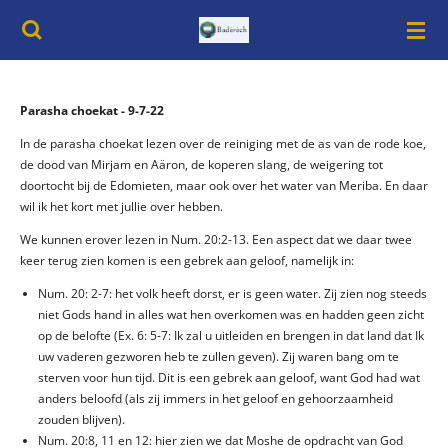
Ga
direct
naar
de
hoofdinhoud
Parasha choekat - 9-7-22
In de parasha choekat lezen over de reiniging met de as van de rode koe,
de dood van Mirjam en Aäron, de koperen slang, de weigering tot
doortocht bij de Edomieten, maar ook over het water van Meriba. En daar
wil ik het kort met jullie over hebben.
We kunnen erover lezen in Num. 20:2-13. Een aspect dat we daar twee
keer terug zien komen is een gebrek aan geloof, namelijk in:
Num. 20: 2-7: het volk heeft dorst, er is geen water. Zij zien nog steeds
niet Gods hand in alles wat hen overkomen was en hadden geen zicht
op de belofte (Ex. 6: 5-7: Ik zal u uitleiden en brengen in dat land dat Ik
uw vaderen gezworen heb te zullen geven). Zij waren bang om te
sterven voor hun tijd. Dit is een gebrek aan geloof, want God had wat
anders beloofd (als zij immers in het geloof en gehoorzaamheid
zouden blijven).
Num. 20:8, 11 en 12: hier zien we dat Moshe de opdracht van God