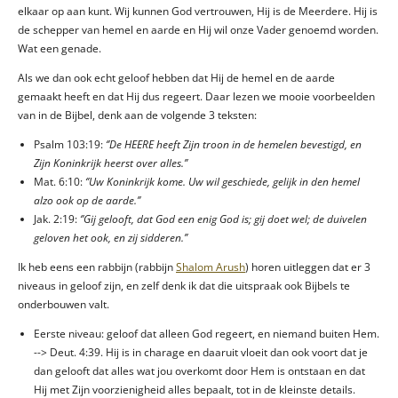
elkaar op aan kunt. Wij kunnen God vertrouwen, Hij is de Meerdere. Hij is
de schepper van hemel en aarde en Hij wil onze Vader genoemd worden.
Wat een genade.
Als we dan ook echt geloof hebben dat Hij de hemel en de aarde
gemaakt heeft en dat Hij dus regeert. Daar lezen we mooie voorbeelden
van in de Bijbel, denk aan de volgende 3 teksten:
Psalm 103:19:
‘’De HEERE heeft Zijn troon in de hemelen bevestigd, en
Zijn Koninkrijk heerst over alles.’’
Mat. 6:10:
‘’Uw Koninkrijk kome. Uw wil geschiede, gelijk in den hemel
alzo ook op de aarde.’’
Jak. 2:19:
‘’Gij gelooft, dat God een enig God is; gij doet wel; de duivelen
geloven het ook, en zij sidderen.’’
Ik heb eens een rabbijn (rabbijn
Shalom Arush
) horen uitleggen dat er 3
niveaus in geloof zijn, en zelf denk ik dat die uitspraak ook Bijbels te
onderbouwen valt.
Eerste niveau: geloof dat alleen God regeert, en niemand buiten Hem.
--> Deut. 4:39. Hij is in charage en daaruit vloeit dan ook voort dat je
dan gelooft dat alles wat jou overkomt door Hem is ontstaan en dat
Hij met Zijn voorzienigheid alles bepaalt, tot in de kleinste details.