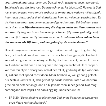
voortdurend naar hem toe en zei: Doe mij recht tegenover mijn tegenpartij.
En hij wilde een tijd lang niet. Daarna echter zei hij bij zichzelf: Hoewel ik God
niet vrees en geen mens ontzie, toch zal ik, omdat deze weduwe mij lastigvalt,
haar recht doen, opdat zij uiteindelijk niet komt en mij in het gezicht slaat. En
de Heere zei: Hoor, wat de onrechtvaardige rechter zegt. Zal God dan geen
recht doen aan
Zijn uitverkorenen, die dag en nacht tot Hem roepen
, ook
wanneer Hij lang wacht om hen te hulp te komen (Hij neemt geduldig de tijd
voor hen)? Ik zeg u dat Hij hun met spoed recht zal doen.
Maar zal de Zoon
des mensen, als Hij komt, wel het geloof op de aarde vinden
?’’
Hieruit mogen we leren dat we mogen blijven aandringen in gebed bij
God, net zoals de weduwe naar de rechter bleef toe gaan, die God niet
vreesde en geen mens ontzag. Zelfs hij doet haar recht, hoeveel te meer
zal God dan recht doen aan degenen die dag en nacht tot Hem roepen.
We moeten blijven doorgaan, ook al neemt Hij geduldig de tijd voor ons.
Hij zal ons met spoed recht doen. Maar hebben wij wel genoeg geloof?
Als Yeshua komt zal Hij dan geloof op aarde vinden? Laten we daarom
groeien en oefenen in geloof. En blijf volharden in het gebed. Dat mag
samengaan met lofprijs en dankzegging. Dat lezen we in:
Ef. 5:20:
‘’Dank altijd voor alle dingen God en de Vader in de Naam van
onze Heere Yeshua Mashiach.
’’