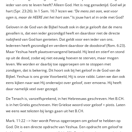
ieder van ons te leven heeft? Alleen God. Het is nog genadetijd. God wil je
hart (Spr. 23:26). In 1 Sam. 16:7 lezen we:
‘’
De mens ziet aan, wat voor
ogen is, maar de HEERE ziet het hart aan.’’
Is jouw hart al in orde met God?
Geloven in de God van de Bijbel houdt ook in dat je gelooft dat de mens
gevallen is, dat een ieder gezondigd heeft en daardoor niet de directe
nabijheid van God kan genieten. Dat geldt voor een ieder van ons.
Iedereen heeft gezondigd en verdient daardoor de doodstraf (Rom. 6:23).
Maar Yeshua heeft plaatsvervangend betaald. Hij leed en stierf en stond
op uit de dood, zodat wij niet eeuwig hoeven te sterven, maar mogen
leven. We worden er daarbij toe opgeroepen om te stoppen met
zondigen, dat is bekering. Dit hoort ook bij het geloof in de God van de
Bijbel. Yeshua is ons grote Voorbeeld, Hij is onze rabbi. Laten we dan ook
eens kijken naar wat Hij onderwijst over geloof, over emoena. Hij heeft
daar namelijk veel over gezegd.
De Tenach is, vanzelfsprekend, in het Hebreeuws geschreven. Het B.CH.
is in het Grieks geschreven. Het Griekse woord voor geloof = pistis. Laten
we eens wat teksten bij langs gaan uit het B.CH.
Mark. 11:22 --> hier wordt Petrus opgeroepen om geloof te hebben op
God. Dit is een directe opdracht van Yeshua. Een opdracht om geloof te