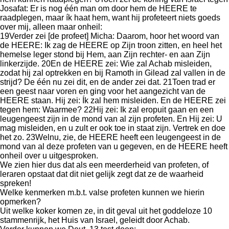
Josafat: Er is nog één man om door hem de HEERE te
raadplegen, maar ík haat hem, want hij profeteert niets goeds
over mij, alleen maar onheil:
19Verder zei [de profeet] Micha: Daarom, hoor het woord van
de HEERE: Ik zag de HEERE op Zijn troon zitten, en heel het
hemelse leger stond bij Hem, aan Zijn rechter- en aan Zijn
linkerzijde. 20En de HEERE zei: Wie zal Achab misleiden,
zodat hij zal optrekken en bij Ramoth in Gilead zal vallen in de
strijd? De één nu zei dit, en de ander zei dat. 21Toen trad er
een geest naar voren en ging voor het aangezicht van de
HEERE staan. Hij zei: Ík zal hem misleiden. En de HEERE zei
tegen hem: Waarmee? 22Hij zei: Ik zal eropuit gaan en een
leugengeest zijn in de mond van al zijn profeten. En Hij zei: U
mag misleiden, en u zult er ook toe in staat zijn. Vertrek en doe
het zo. 23Welnu, zie, de HEERE heeft een leugengeest in de
mond van al deze profeten van u gegeven, en de HEERE heeft
onheil over u uitgesproken.
We zien hier dus dat als een meerderheid van profeten, of
leraren opstaat dat dit niet gelijk zegt dat ze de waarheid
spreken!
Welke kenmerken m.b.t. valse profeten kunnen we hierin
opmerken?
Uit welke koker komen ze, in dit geval uit het goddeloze 10
stammenrijk, het Huis van Israel, geleidt door Achab.