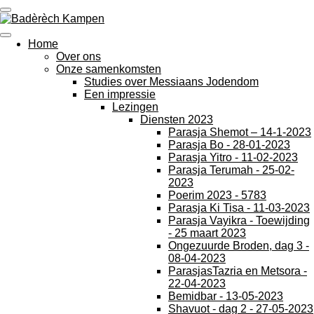
Ga
direct
naar
Home
de
Over ons
hoofdinhoud
Onze samenkomsten
Studies over Messiaans Jodendom
Een impressie
Lezingen
Diensten 2023
Parasja Shemot – 14-1-2023
Parasja Bo - 28-01-2023
Parasja Yitro - 11-02-2023
Parasja Terumah - 25-02-
2023
Poerim 2023 - 5783
Parasja Ki Tisa - 11-03-2023
Parasja Vayikra - Toewijding
- 25 maart 2023
Ongezuurde Broden, dag 3 -
08-04-2023
ParasjasTazria en Metsora -
22-04-2023
Bemidbar - 13-05-2023
Shavuot - dag 2 - 27-05-2023