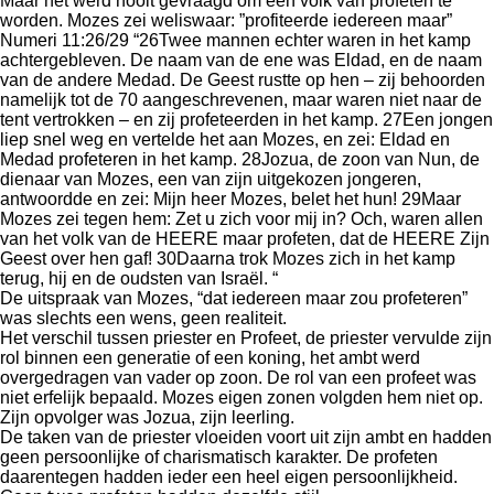
Maar het werd nooit gevraagd om een volk van profeten te
worden. Mozes zei weliswaar: ”profiteerde iedereen maar”
Numeri 11:26/29 “26Twee mannen echter waren in het kamp
achtergebleven. De naam van de ene was Eldad, en de naam
van de andere Medad. De Geest rustte op hen – zij behoorden
namelijk tot de 70 aangeschrevenen, maar waren niet naar de
tent vertrokken – en zij profeteerden in het kamp. 27Een jongen
liep snel weg en vertelde het aan Mozes, en zei: Eldad en
Medad profeteren in het kamp. 28Jozua, de zoon van Nun, de
dienaar van Mozes, een van zijn uitgekozen jongeren,
antwoordde en zei: Mijn heer Mozes, belet het hun! 29Maar
Mozes zei tegen hem: Zet u zich voor mij in? Och, waren allen
van het volk van de HEERE maar profeten, dat de HEERE Zijn
Geest over hen gaf! 30Daarna trok Mozes zich in het kamp
terug, hij en de oudsten van Israël. “
De uitspraak van Mozes, “dat iedereen maar zou profeteren”
was slechts een wens, geen realiteit.
Het verschil tussen priester en Profeet, de priester vervulde zijn
rol binnen een generatie of een koning, het ambt werd
overgedragen van vader op zoon. De rol van een profeet was
niet erfelijk bepaald. Mozes eigen zonen volgden hem niet op.
Zijn opvolger was Jozua, zijn leerling.
De taken van de priester vloeiden voort uit zijn ambt en hadden
geen persoonlijke of charismatisch karakter. De profeten
daarentegen hadden ieder een heel eigen persoonlijkheid.