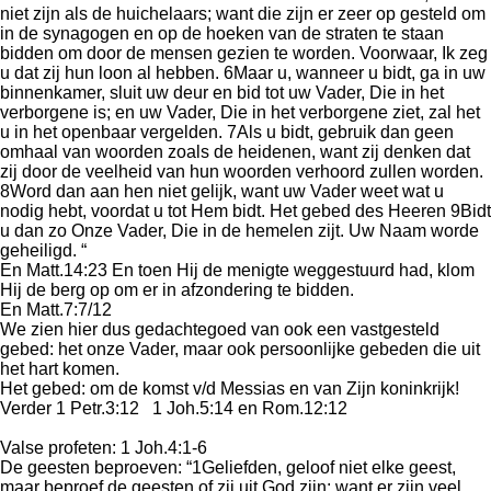
niet zijn als de huichelaars; want die zijn er zeer op gesteld om
in de synagogen en op de hoeken van de straten te staan
bidden om door de mensen gezien te worden. Voorwaar, Ik zeg
u dat zij hun loon al hebben. 6Maar u, wanneer u bidt, ga in uw
binnenkamer, sluit uw deur en bid tot uw Vader, Die in het
verborgene is; en uw Vader, Die in het verborgene ziet, zal het
u in het openbaar vergelden. 7Als u bidt, gebruik dan geen
omhaal van woorden zoals de heidenen, want zij denken dat
zij door de veelheid van hun woorden verhoord zullen worden.
8Word dan aan hen niet gelijk, want uw Vader weet wat u
nodig hebt, voordat u tot Hem bidt. Het gebed des Heeren 9Bidt
u dan zo Onze Vader, Die in de hemelen zijt. Uw Naam worde
geheiligd. “
En Matt.14:23 En toen Hij de menigte weggestuurd had, klom
Hij de berg op om er in afzondering te bidden.
En Matt.7:7/12
We zien hier dus gedachtegoed van ook een vastgesteld
gebed: het onze Vader, maar ook persoonlijke gebeden die uit
het hart komen.
Het gebed: om de komst v/d Messias en van Zijn koninkrijk!
Verder 1 Petr.3:12 1 Joh.5:14 en Rom.12:12
Valse profeten: 1 Joh.4:1-6
De geesten beproeven: “1Geliefden, geloof niet elke geest,
maar beproef de geesten of zij uit God zijn; want er zijn veel