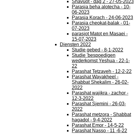
Shavuot - dag 2 - 27-05-2023
Parasja beha alotecha - 10-
06-2023
Parasja Korach - 24-06-2023
Parasja cheokat-balak - 01-
07-2023
parasjot Matot en Masaei -
15-07-2023
Diensten 2022
Studie gebed - 8-1-2022
Studie 'bespoedigen
wederkomst Yeshua - 22-1-
22
Parashat Tetzaveh - 12-2-22
Parashat Wayakheel -
Shabbat Shekalim - 26-02-
2022
Parashat wajikra - zachor -
12-3-2022
Parashat Sjemini - 26-03-
2022
Parashat metzora - Shabbat
hagadol - 9-4-2022
Parashat Emor - 14-5-22
Parashat Nasso - 11 -6-22