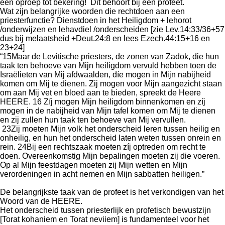
een oproep tot bekering! Dit behoort bij een profeet.
Wat zijn belangrijke woorden die rechtdoen aan een
priesterfunctie? Dienstdoen in het Heiligdom + lehorot
/onderwijzen en lehavdiel /onderscheiden [zie Lev.14:33/36+57
dus bij melaatsheid +Deut.24:8 en lees Ezech.44:15+16 en
23+24]
“15Maar de Levitische priesters, de zonen van Zadok, die hun
taak ten behoeve van Mijn heiligdom vervuld hebben toen de
Israëlieten van Mij afdwaalden, díe mogen in Mijn nabijheid
komen om Mij te dienen. Zij mogen voor Mijn aangezicht staan
om aan Mij vet en bloed aan te bieden, spreekt de Heere
HEERE. 16 Zíj mogen Mijn heiligdom binnenkomen en zíj
mogen in de nabijheid van Mijn tafel komen om Mij te dienen
en zij zullen hun taak ten behoeve van Mij vervullen.
23Zij moeten Mijn volk het onderscheid leren tussen heilig en
onheilig, en hun het onderscheid laten weten tussen onrein en
rein. 24Bij een rechtszaak moeten zíj optreden om recht te
doen. Overeenkomstig Mijn bepalingen moeten zij die voeren.
Op al Mijn feestdagen moeten zij Mijn wetten en Mijn
verordeningen in acht nemen en Mijn sabbatten heiligen.”
De belangrijkste taak van de profeet is het verkondigen van het
Woord van de HEERE.
Het onderscheid tussen priesterlijk en profetisch bewustzijn
[Torat kohaniem en Torat neviiem] is fundamenteel voor het