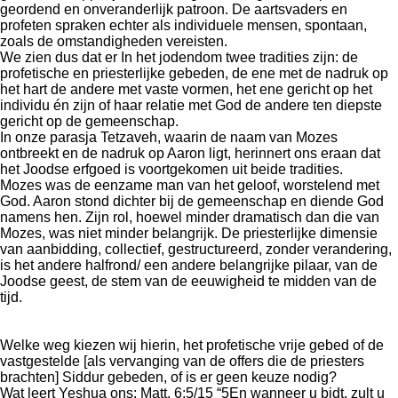
geordend en onveranderlijk patroon. De aartsvaders en
profeten spraken echter als individuele mensen, spontaan,
zoals de omstandigheden vereisten.
We zien dus dat er In het jodendom twee tradities zijn: de
profetische en priesterlijke gebeden, de ene met de nadruk op
het hart de andere met vaste vormen, het ene gericht op het
individu én zijn of haar relatie met God de andere ten diepste
gericht op de gemeenschap.
In onze parasja Tetzaveh, waarin de naam van Mozes
ontbreekt en de nadruk op Aaron ligt, herinnert ons eraan dat
het Joodse erfgoed is voortgekomen uit beide tradities.
Mozes was de eenzame man van het geloof, worstelend met
God. Aaron stond dichter bij de gemeenschap en diende God
namens hen. Zijn rol, hoewel minder dramatisch dan die van
Mozes, was niet minder belangrijk. De priesterlijke dimensie
van aanbidding, collectief, gestructureerd, zonder verandering,
is het andere halfrond/ een andere belangrijke pilaar, van de
Joodse geest, de stem van de eeuwigheid te midden van de
tijd.
Welke weg kiezen wij hierin, het profetische vrije gebed of de
vastgestelde [als vervanging van de offers die de priesters
brachten] Siddur gebeden, of is er geen keuze nodig?
Wat leert Yeshua ons: Matt. 6:5/15 “5En wanneer u bidt, zult u