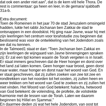
dat ook een ander niet aan”, dat is de kern v/d hele Thora. De
rest is commentaar: ga heen en leer, in de gemara/ sjabbath
31a-b.
Extra document:
Toen de Romeinen in het jaar 70 de stad Jeruzalem omsingeld
hadden, lukte het rabbi Jochanan ben Zakkai de stad te
ontsnappen in een doodskist. Hij ging naar Javne, waar hij met
zijn leerlingen het centrum voor torahstudie zou beginnen dat
beslissend was voor de ontwikkeling van het Jodendom zoals
we dat nu kennen.
In de Talmoed1 staat er dan: “Toen Jochanan ben Zakkai en
zijn leerlingen de wijngaard van Javne binnengingen spraken
zij: Er zal een tijd komen waarin de Torah vergeten is in Israël.
Er staat immers geschreven dat de Heer honger en dorst over
het land zal laten komen. Geen honger naar brood, geen dorst
naar water, maar honger en dorst naar het woord van God. En
er staat geschreven, dat zij zullen zoeken van zee tot zee en
rondtrekken van het noorden tot het oosten, zij zullen heen en
weer trekken om het woord van God te zoeken en zij zullen het
niet vinden. Het Woord van God betekent: halacha, hetwoord
van God betekent: de voleinding, de profetie, de volstrekte
harmonie met de lessen van de Torah. Laten we daarom
beginnen bij Hillel en Sjammai.”
En daarmee deden zij wat het hele Jodendom, van oost tot