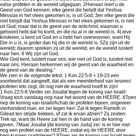
valse profeten in de wereld uitgegaan. 2Hieraan leert u de
Geest van God kennen: elke geest die belijdt dat Yeshua
Messias in het vlees gekomen is, is uit God; 3en elke geest die
niet belijdt dat Yeshua Messias in het vlees gekomen is, is niet
uit God; maar dat is de geest van de antichrist, waarvan u
gehoord hebt dat hij komt, en die nu al in de wereld is. 4Lieve
kinderen, u bent uit God en u hebt hen overwonnen, want Hij
Die in u is, is groter dan hij die in de wereld is. 5Zij zijn uit de
wereld; daarom spreken zij uit de wereld, en de wereld luistert
naar hen. 6 Wij zijn uit God.
Wie God kent, luistert naar ons; wie niet uit God is, luistert niet
naar ons. Hieraan herkennen wij de geest van de waarheid en
de geest van de dwaling.”
We zien in de volgende tekst, 1 Kon.22:5-8 + 19-23 een
voorbeeld dat aangeeft, dat als een meerderheid van leraren/
profeten iets zegt, dit nog niet de waarheid hoeft te zijn!
1 Kon.22:5-8 Verder zei Josafat tegen de koning van Israël:
Vraag toch vandaag nog naar het woord van de HEERE. 6Toen
riep de koning van Israël/Achab de profeten bijeen, ongeveer
vierhonderd man, en zei tegen hen: Zal ik tegen Ramoth in
Gilead ten strijde trekken, of zal ik ervan afzien? Zij zeiden:
Trek op, want de Heere zal hen in de hand van de koning
geven. 7Maar Josafat [de koning van Juda] zei: Is er hier niet
nog een profeet van de HEERE, zodat wij de HEERE door
hem kunnen raadplegen? 8Toen zei de koning van Israël tegen