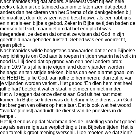
Nachmanides zag dat anders. Allereerst voert hij een hele
reeks citaten uit de talmoed aan om te laten zien dat gebed,
anders dan het citeren van het Shema of de dankgebeden bij
de maaltijd, door de wijzen werd beschouwd als een rabbijns
en niet als een bijbels gebod. Zeker in Bijbelse tijden baden de
mensen tot God, maar niet omdat het een plicht was.
Integendeel, ze deden dat omdat ze wisten dat God in zijn
goedheid naar gebeden luistert. Gebed was een voorrecht,
geen plicht.
Nachmanides wilde hoogstens aanvaarden dat er een Bijbelse
verplichting is om God aan te roepen in tijden waarin het volk in
nood is. Hij deed dat op grond van een heel andere bron:
Num.10:9 “als jullie in je eigen land door vijanden worden
belaagd en ten strijde trekken, blaas dan een alarmsignaal om
de HEERE, jullie God, aan jullie te herinneren: ‘dan zul je van
je vijanden worden verlost’. Het gebod ‘En dien hem met heel
jullie hart’ betekent wat er staat, niet meer en niet minder.
Het wil zeggen dat onze dienst aan God uit het hart moet
komen. In Bijbelse tijden was de belangrijkste dienst aan God
het brengen van offers op het altaar. Dat is ook wat het woord
“avoda” [dienst] aanduidt: de dienst van de priesters in de
tempel.
Het lijkt er dus op dat Nachmanides de instelling van het gebed
zag als een religieuze verplichting uit na Bijbelse tijden. Het is
een tamelijk groot meningsverschil. Hoe moeten we dat zien?