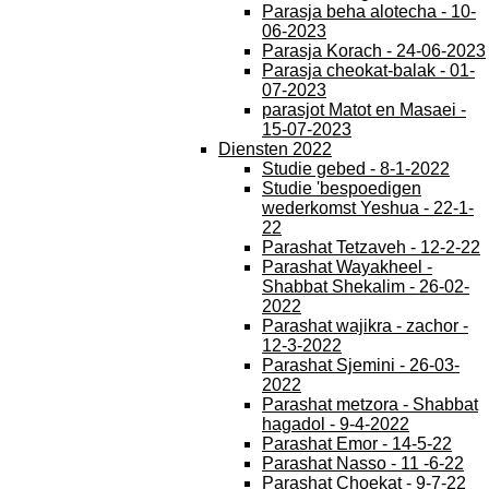
Parasja beha alotecha - 10-
06-2023
Parasja Korach - 24-06-2023
Parasja cheokat-balak - 01-
07-2023
parasjot Matot en Masaei -
15-07-2023
Diensten 2022
Studie gebed - 8-1-2022
Studie 'bespoedigen
wederkomst Yeshua - 22-1-
22
Parashat Tetzaveh - 12-2-22
Parashat Wayakheel -
Shabbat Shekalim - 26-02-
2022
Parashat wajikra - zachor -
12-3-2022
Parashat Sjemini - 26-03-
2022
Parashat metzora - Shabbat
hagadol - 9-4-2022
Parashat Emor - 14-5-22
Parashat Nasso - 11 -6-22
Parashat Choekat - 9-7-22