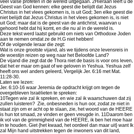
veel valse profeten in de wereld uitgegaan. 2Hieraan leert u de
Geest van God kennen: elke geest die belijdt dat Jezus
Christus in het vlees gekomen is, is uit God; 3en elke geest die
niet belijdt dat Jezus Christus in het vlees gekomen is, is niet
uit God; maar dat is de geest van de antichrist, waarvan u
gehoord hebt dat hij komt, en die nu al in de wereld is.
Deze tekst werd laatst gebruikt om niets van Orthodoxe Joden
aan te nemen omdat ze de H.G niet hebben!
Of de volgende leraar die zegt:
Wat is onze grootste vijand, als we tijdens onze levensreis in
de woestijn reizen op weg naar het Beloofde Land?
De vijand die zegt dat de Thora niet de basis is voor ons leven,
dat het er maar om gaat of we geloven in Yeshua. Yeshua zelf
heeft ons wel anders geleerd, Vergelijk Jer. 6:16 met Mat.
11:28-30.
Laten we lezen:
Jer. 6:10-16 waar Jeremia de opdracht krijgt om tegen de
overgebleven Israëlieten te spreken:
10Tegen wie zal ik spreken, en wie zal ik waarschuwen dat zij
zullen luisteren? Zie, onbesneden is hun oor, zodat ze niet in
staat zijn om er acht op te slaan, zie, het woord van de HEERE
is hun tot smaad, ze vinden er geen vreugde in. 11Daarom ben
ik vol van de grimmigheid van de HEERE, ik ben het moe haar
in te houden. Giet {het kwaad, het oordeel dan maar uit} want Ik
zal Mijn hand uitstrekken tegen de inwoners van dit land,