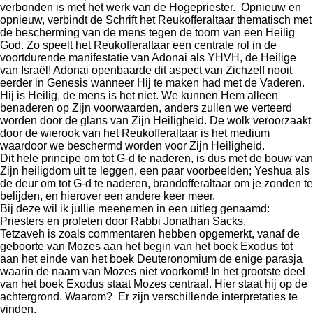
verbonden is met het werk van de Hogepriester. Opnieuw en
opnieuw, verbindt de Schrift het Reukofferaltaar thematisch met
de bescherming van de mens tegen de toorn van een Heilig
God. Zo speelt het Reukofferaltaar een centrale rol in de
voortdurende manifestatie van Adonai als YHVH, de Heilige
van Israël! Adonai openbaarde dit aspect van Zichzelf nooit
eerder in Genesis wanneer Hij te maken had met de Vaderen.
Hij is Heilig, de mens is het niet. We kunnen Hem alleen
benaderen op Zijn voorwaarden, anders zullen we verteerd
worden door de glans van Zijn Heiligheid. De wolk veroorzaakt
door de wierook van het Reukofferaltaar is het medium
waardoor we beschermd worden voor Zijn Heiligheid.
Dit hele principe om tot G-d te naderen, is dus met de bouw van
Zijn heiligdom uit te leggen, een paar voorbeelden; Yeshua als
de deur om tot G-d te naderen, brandofferaltaar om je zonden te
belijden, en hierover een andere keer meer.
Bij deze wil ik jullie meenemen in een uitleg genaamd:
Priesters en profeten door Rabbi Jonathan Sacks.
Tetzaveh is zoals commentaren hebben opgemerkt, vanaf de
geboorte van Mozes aan het begin van het boek Exodus tot
aan het einde van het boek Deuteronomium de enige parasja
waarin de naam van Mozes niet voorkomt! In het grootste deel
van het boek Exodus staat Mozes centraal. Hier staat hij op de
achtergrond. Waarom? Er zijn verschillende interpretaties te
vinden.