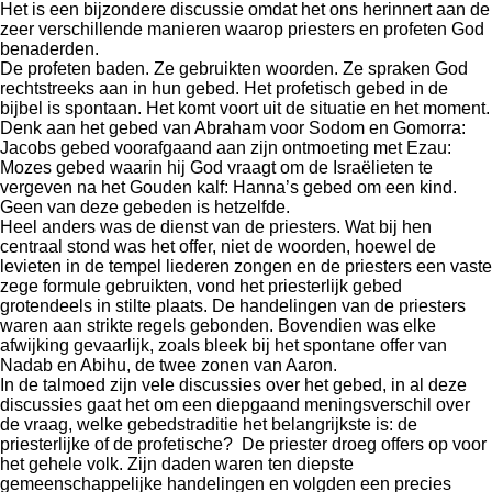
Het is een bijzondere discussie omdat het ons herinnert aan de
zeer verschillende manieren waarop priesters en profeten God
benaderden.
De profeten baden. Ze gebruikten woorden. Ze spraken God
rechtstreeks aan in hun gebed. Het profetisch gebed in de
bijbel is spontaan. Het komt voort uit de situatie en het moment.
Denk aan het gebed van Abraham voor Sodom en Gomorra:
Jacobs gebed voorafgaand aan zijn ontmoeting met Ezau:
Mozes gebed waarin hij God vraagt om de Israëlieten te
vergeven na het Gouden kalf: Hanna’s gebed om een kind.
Geen van deze gebeden is hetzelfde.
Heel anders was de dienst van de priesters. Wat bij hen
centraal stond was het offer, niet de woorden, hoewel de
levieten in de tempel liederen zongen en de priesters een vaste
zege formule gebruikten, vond het priesterlijk gebed
grotendeels in stilte plaats. De handelingen van de priesters
waren aan strikte regels gebonden. Bovendien was elke
afwijking gevaarlijk, zoals bleek bij het spontane offer van
Nadab en Abihu, de twee zonen van Aaron.
In de talmoed zijn vele discussies over het gebed, in al deze
discussies gaat het om een diepgaand meningsverschil over
de vraag, welke gebedstraditie het belangrijkste is: de
priesterlijke of de profetische? De priester droeg offers op voor
het gehele volk. Zijn daden waren ten diepste
gemeenschappelijke handelingen en volgden een precies