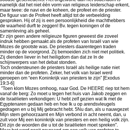
namelijk dat het niet één vorm van religieus leiderschap erkent,
maar twee: de navi en de koheen, de profeet en de priester.
De figuur van de Profeet heeft altijd tot de verbeelding
gesproken. Hij of zij is een persoonlijkheid die machthebbers
de waarheid durft te zeggen! Bv. tegen koningen of de
samenleving als geheel.
Er zijn geen andere religieuze figuren geweest die zoveel
indruk hebben gemaakt als de profeten van Israël van wie
Mozes de grootste was. De priesters daarentegen traden
minder op de voorgrond. Zij bemoeiden zich niet met politiek.
Zij dienden liever in het heiligdom dan dat ze In de
schijnwerpers van het debat stonden.
Toch ondersteunen de priesters Israël als heilige natie niet
minder dan de profeten. Zeker, het volk van Israel werd
geroepen om “een Koninkrijk van priesters te zijn” [Exodus
19:3-6]
”Toen klom Mozes omhoog, naar God. De HEERE riep tot hem
vanaf de berg: Zo moet u tegen het huis van Jakob zeggen en
de Israëlieten verkondigen: U hebt zelf gezien wat Ik met de
Egyptenaren gedaan heb en hoe Ik u op arendsvleugels
gedragen en u bij Mij gebracht hebt. 5Nu dan, als u nauwgezet
Mijn stem gehoorzaamt en Mijn verbond in acht neemt, dan, u
zult voor Mij een koninkrijk van priesters en een heilig volk zijn.
Dit zijn de woorden die u tot de Israëlieten moet spreken”.