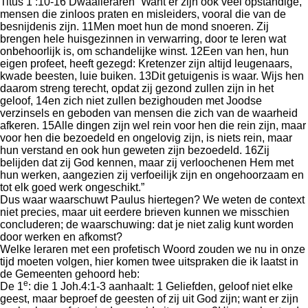
Titus 1 :10-16 Dwaalleraren “Want er zijn ook veel opstandige,
mensen die zinloos praten en misleiders, vooral die van de
besnijdenis zijn. 11Men moet hun de mond snoeren. Zij
brengen hele huisgezinnen in verwarring, door te leren wat
onbehoorlijk is, om schandelijke winst. 12Een van hen, hun
eigen profeet, heeft gezegd: Kretenzer zijn altijd leugenaars,
kwade beesten, luie buiken. 13Dit getuigenis is waar. Wijs hen
daarom streng terecht, opdat zij gezond zullen zijn in het
geloof, 14en zich niet zullen bezighouden met Joodse
verzinsels en geboden van mensen die zich van de waarheid
afkeren. 15Alle dingen zijn wel rein voor hen die rein zijn, maar
voor hen die bezoedeld en ongelovig zijn, is niets rein, maar
hun verstand en ook hun geweten zijn bezoedeld. 16Zij
belijden dat zij God kennen, maar zij verloochenen Hem met
hun werken, aangezien zij verfoeilijk zijn en ongehoorzaam en
tot elk goed werk ongeschikt.”
Dus waar waarschuwt Paulus hiertegen? We weten de context
niet precies, maar uit eerdere brieven kunnen we misschien
concluderen; de waarschuwing: dat je niet zalig kunt worden
door werken en afkomst?
Welke leraren met een profetisch Woord zouden we nu in onze
tijd moeten volgen, hier komen twee uitspraken die ik laatst in
de Gemeenten gehoord heb:
e
De 1
: die 1 Joh.4:1-3 aanhaalt: 1 Geliefden, geloof niet elke
geest, maar beproef de geesten of zij uit God zijn; want er zijn