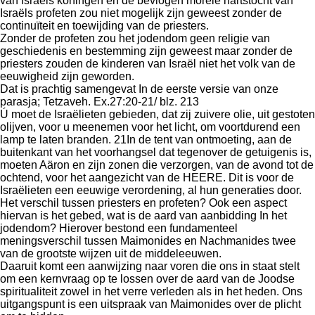
van Israëls koningen en de bevlogen morele hartstocht van
Israëls profeten zou niet mogelijk zijn geweest zonder de
continuïteit en toewijding van de priesters.
Zonder de profeten zou het jodendom geen religie van
geschiedenis en bestemming zijn geweest maar zonder de
priesters zouden de kinderen van Israël niet het volk van de
eeuwigheid zijn geworden.
Dat is prachtig samengevat In de eerste versie van onze
parasja; Tetzaveh. Ex.27:20-21/ blz. 213
Ú moet de Israëlieten gebieden, dat zij zuivere olie, uit gestoten
olijven, voor u meenemen voor het licht, om voortdurend een
lamp te laten branden. 21In de tent van ontmoeting, aan de
buitenkant van het voorhangsel dat tegenover de getuigenis is,
moeten Aäron en zijn zonen die verzorgen, van de avond tot de
ochtend, voor het aangezicht van de HEERE. Dit is voor de
Israëlieten een eeuwige verordening, al hun generaties door.
Het verschil tussen priesters en profeten? Ook een aspect
hiervan is het gebed, wat is de aard van aanbidding In het
jodendom? Hierover bestond een fundamenteel
meningsverschil tussen Maimonides en Nachmanides twee
van de grootste wijzen uit de middeleeuwen.
Daaruit komt een aanwijzing naar voren die ons in staat stelt
om een kernvraag op te lossen over de aard van de Joodse
spiritualiteit zowel in het verre verleden als in het heden. Ons
uitgangspunt is een uitspraak van Maimonides over de plicht