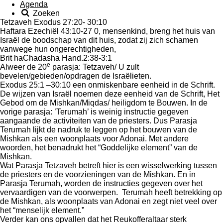
Agenda
Zoeken
Tetzaveh Exodus 27:20- 30:10
Haftara Ezechiël 43:10-27 0, mensenkind, breng het huis van
Israël de boodschap van dit huis, zodat zij zich schamen
vanwege hun ongerechtigheden,
Brit haChadasha Hand.2:38-3:1
e
Alweer de 20
parasja: Tetzaveh/ U zult
bevelen/gebieden/opdragen de Israëlieten.
Exodus 25:1 –30:10 een onmiskenbare eenheid in de Schrift.
De wijzen van Israël noemen deze eenheid van de Schrift, Het
Gebod om de Mishkan/Miqdas/ heiligdom te Bouwen. In de
vorige parasja: ’Terumah’ is weinig instructie gegeven
aangaande de activiteiten van de priesters. Dus Parasja
Terumah lijkt de nadruk te leggen op het bouwen van de
Mishkan als een woonplaats voor Adonai. Met andere
woorden, het benadrukt het “Goddelijke element” van de
Mishkan.
Wat Parasja Tetzaveh betreft hier is een wisselwerking tussen
de priesters en de voorzieningen van de Mishkan. En in
Parasja Terumah, worden de instructies gegeven over het
vervaardigen van de voorwerpen. Terumah heeft betrekking op
de Mishkan, als woonplaats van Adonai en zegt niet veel over
het “menselijk element.”
Verder kan ons opvallen dat het Reukofferaltaar sterk