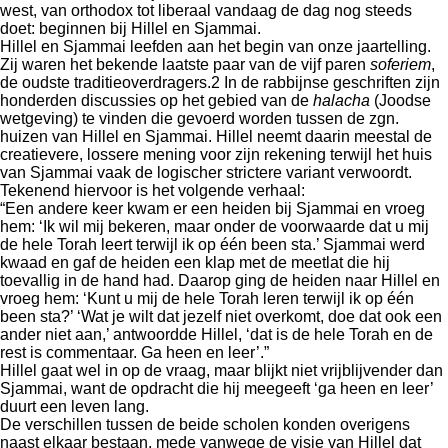
west, van orthodox tot liberaal vandaag de dag nog steeds
doet: beginnen bij Hillel en Sjammai.
Hillel en Sjammai leefden aan het begin van onze jaartelling.
Zij waren het bekende laatste paar van de vijf paren
soferiem
,
de oudste traditieoverdragers.2 In de rabbijnse geschriften zijn
honderden discussies op het gebied van de
halacha
(Joodse
wetgeving) te vinden die gevoerd worden tussen de zgn.
huizen van Hillel en Sjammai. Hillel neemt daarin meestal de
creatievere, lossere mening voor zijn rekening terwijl het huis
van Sjammai vaak de logischer strictere variant verwoordt.
Tekenend hiervoor is het volgende verhaal:
“Een andere keer kwam er een heiden bij Sjammai en vroeg
hem: ‘Ik wil mij bekeren, maar onder de voorwaarde dat u mij
de hele Torah leert terwijl ik op één been sta.’ Sjammai werd
kwaad en gaf de heiden een klap met de meetlat die hij
toevallig in de hand had. Daarop ging de heiden naar Hillel en
vroeg hem: ‘Kunt u mij de hele Torah leren terwijl ik op één
been sta?’ ‘Wat je wilt dat jezelf niet overkomt, doe dat ook een
ander niet aan,’ antwoordde Hillel, ‘dat is de hele Torah en de
rest is commentaar. Ga heen en leer’.”
Hillel gaat wel in op de vraag, maar blijkt niet vrijblijvender dan
Sjammai, want de opdracht die hij meegeeft ‘ga heen en leer’
duurt een leven lang.
De verschillen tussen de beide scholen konden overigens
naast elkaar bestaan, mede vanwege de visie van Hillel dat