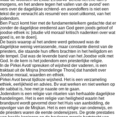
morgens, en het andere tegen het vallen van de avond’ een
vers over de dagelijkse ochtend- en avondoffers is niet een
tekst die je verwacht als resumé/ een soort uitkomst, van het
jodendom.
Ben Pazzi komt hier met de fundamentele/kern gedachte dat er
zonder de dagelijkse eredienst aan God geen joods geloof of
joodse ethiek is: [studie v/d moraal/ kritisch nadenken over wat
goed is, en te doen].
De basis waarop al het andere werd gebouwd was de
dagelijkse weinig verrassende, maar constante dienst van de
priesters, die staande hun offers brachten in het heiligdom en
de tempel. Dat was de levende band van het Joodse volk met
God. In de kern is het jodendom een priesterlijke religie.
In de Pirkei Avot/ spreuken of wijsheid der vaderen, is een
traktaat uit de Misjna [mondelinge Thora] dat handelt over
Joodse moraal, waarden en ethiek.
Pirkei Avot bevat tijdloze wijsheid. Het is een verzameling
ethiek, eerlijkheid en advies. Bv wat werken en niet werken op
de sabbat is, hoe met je naaste om te gaan.
Jodendom is een religie van rituelen van herhaalde dagelijkse
handelingen. Het is een religie van heiligheid waarin het
brandpunt wordt gevormd door het Huis van aanbidding, de
opvolger van de Misjkan. Het is een religie van onderwijs, en
de priesters waren de eerste onderwijzers. De grote prestaties