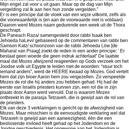
Mijn engel zal voor u uit gaan. Maar op de dag van Mijn
vergelding zal Ik aan hen hun zonde vergelden.”
Er is een principe dat de vloek van een wijze uitkomt, zelfs als
die voorwaardelijk is {en aan de voorwaarde niet is voldaan}
Daarom werd Mozes naam gedurende een week uit de Thora
geschrapt.
De Paneach Raza/ samengesteld door rabbi Isaak ben
Jehoeda haLevi/ gebaseerd op de commentaren van rabbi ben
Samson Katz/ schoonzoon van de rabbi Jehoeda Löw [de
Maharal van Praag] zoekt de reden in een ander principe: ' Er
bestaat geen woede die geen indruk achterlaat” De laatste
maal dat Mozes afwijzend reageerden op Gods verzoek om het
Joodse volk uit Egypte te leiden met de woorden: “stuur toch
iemand anders”, werd de HEERE kwaad op Mozes. God vertelt
hem dat zijn broer Aaron hem zou vergezellen. Zo verspeelde
Mozes de rol die hij anders zou hebben gehad. Hij had de
eerste van Israëls priesters kunnen zijn, een rol die in zijn
plaats door Aaron werd vervuld. Dat is waarom Mozes
ontbreekt In de parasja Tetzaveh, die is gewijd aan de rol van
de priesters.
Elk van deze 3 verklaringen is gericht op de afwezigheid van
Mozes. Maar misschien is de eenvoudigste verklaring wel dat
Tetzaveh is gewijd aan een aanwezigheid, één die een
beslissende invloed heeft gehad op het Jodendom en de
Joodse geschiedenis. Het ongewone aan het Jodendom is