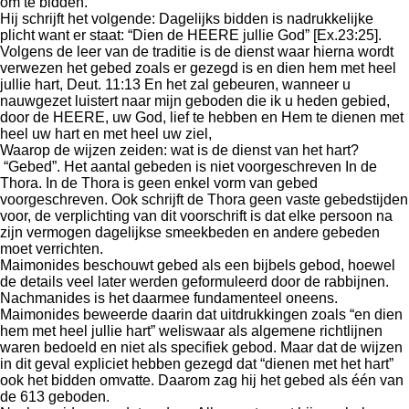
om te bidden.
Hij schrijft het volgende: Dagelijks bidden is nadrukkelijke
plicht want er staat: “Dien de HEERE jullie God” [Ex.23:25].
Volgens de leer van de traditie is de dienst waar hierna wordt
verwezen het gebed zoals er gezegd is en dien hem met heel
jullie hart, Deut. 11:13 En het zal gebeuren, wanneer u
nauwgezet luistert naar mijn geboden die ik u heden gebied,
door de HEERE, uw God, lief te hebben en Hem te dienen met
heel uw hart en met heel uw ziel,
Waarop de wijzen zeiden: wat is de dienst van het hart?
“Gebed”. Het aantal gebeden is niet voorgeschreven In de
Thora. In de Thora is geen enkel vorm van gebed
voorgeschreven. Ook schrijft de Thora geen vaste gebedstijden
voor, de verplichting van dit voorschrift is dat elke persoon na
zijn vermogen dagelijkse smeekbeden en andere gebeden
moet verrichten.
Maimonides beschouwt gebed als een bijbels gebod, hoewel
de details veel later werden geformuleerd door de rabbijnen.
Nachmanides is het daarmee fundamenteel oneens.
Maimonides beweerde daarin dat uitdrukkingen zoals “en dien
hem met heel jullie hart” weliswaar als algemene richtlijnen
waren bedoeld en niet als specifiek gebod. Maar dat de wijzen
in dit geval expliciet hebben gezegd dat “dienen met het hart”
ook het bidden omvatte. Daarom zag hij het gebed als één van
de 613 geboden.