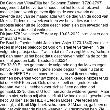
De Gaon van Vilna/Elija ben Solomon Zalman [1720-1797]
suggereert dat het verband houdt met het feit dat Tetzaveh in de
meeste jaren wordt gelezen tijdens de week waarin de
zevende dag van de maand adar valt: de dag van de dood van
Mozes. Tijdens die week voelden we het verlies van de
grootste leider uit de Joodse geschiedenis en zijn afwezigheid
in Tetzaveh drukt dat verlies uit.
e
Dit jaar 5782 valt deze 7
Adar op 10-03-2022 i.v.m. dat er een
e
2
maand Adar is.
De Baal haToerim [rabbi Jacob ben Asjer 1270-1340] zoekt de
reden in Mozes pleidooi tot God om Israël te vergeven, in de
volgende parasja staat: ” wilt u dat niet” zo zegt Mozes, “schrap
mij dan maar uit het boek dat u geschreven hebt” na de zonde
met het gouden kalf. Exodus 32:30/34,
“Ex.32:30 En het gebeurde de volgende dag dat Mozes tegen
het volk zei: Ú hebt een grote zonde begaan, maar nu zal ik
naar de HEERE opklimmen. Misschien zal ik verzoening
kunnen bewerken voor uw zonde. 31Toen keerde Mozes terug
tot de HEERE en zei: Och, dit volk heeft een grote zonde
begaan, want zij hebben voor zichzelf een gouden god
gemaakt. 32Nu dan, of U toch hun zonde wilde vergeven! Maar
indien niet, schrap mij alstublieft uit Uw boek, dat U geschreven
hebt. 33Toen zei de HEERE tegen Mozes: Wie tegen Mij
zondigt, zal Ik uit Mijn boek schrappen. 34Maar nu, ga heen en
leid het volk naar de plaats waarvan Ik u gesproken heb. Zie,