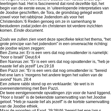
leerlingen had. Het is fascinerend dat rond dezelfde tijd, het
begin van de eerste eeuw, in ‘uiteenlopende interpretaties van
de Joodse geschriften, de Tora, de grondslag gelegd wordt
zowel voor het rabbijnse Jodendom als voor het
Christendom.’6 Reden genoeg om ze in samenhang te
bestuderen zodat joden én christenen tot verdere inzichten
komen.
Einde document.
Zoals we zullen zien voert deze specifieke tekst het thema, “het
grote principe van het jodendom” in een onverwachte richting:
de joodse wijzen zeggen:
Ben Zoma zei: Er is een vers dat nog omvattender is namelijk:
“hoor o Israël” Deut.6:4
Ben Nannas zei: “Er is een vers dat nog opvattender is, “heb je
naaste lief als jezelf” Lev.19:18
Ben Pazzi zei: “Er is een vers dat nog omvattender is: “bereid
het ene lam s ’morgens het andere tegen het vallen van de
avond” Num. 28:4
Een zekere rabbi stond op en verklaarde: ‘de wet is in
overeenstemming met Ben Pazzi.
De twee eerstgenoemde opvattingen zijn voor de hand liggend.
“Hoor o Israël” is de bekendste samenvatting van het Joodse
geloof. “Heb je naaste lief als jezelf” is de kortste samenvatting
van de Joodse ethiek.
Maar de woorden uit Exod. 29:38/46 ‘bereid het ene lam s