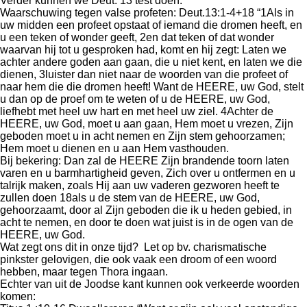
Verder kunnen we Deut. 13 test doen:
Waarschuwing tegen valse profeten: Deut.13:1-4+18 “1Als in
uw midden een profeet opstaat of iemand die dromen heeft, en
u een teken of wonder geeft, 2en dat teken of dat wonder
waarvan hij tot u gesproken had, komt en hij zegt: Laten we
achter andere goden aan gaan, die u niet kent, en laten we die
dienen, 3luister dan niet naar de woorden van die profeet of
naar hem die die dromen heeft! Want de HEERE, uw God, stelt
u dan op de proef om te weten of u de HEERE, uw God,
liefhebt met heel uw hart en met heel uw ziel. 4Achter de
HEERE, uw God, moet u aan gaan, Hem moet u vrezen, Zijn
geboden moet u in acht nemen en Zijn stem gehoorzamen;
Hem moet u dienen en u aan Hem vasthouden.
Bij bekering: Dan zal de HEERE Zijn brandende toorn laten
varen en u barmhartigheid geven, Zich over u ontfermen en u
talrijk maken, zoals Hij aan uw vaderen gezworen heeft te
zullen doen 18als u de stem van de HEERE, uw God,
gehoorzaamt, door al Zijn geboden die ik u heden gebied, in
acht te nemen, en door te doen wat juist is in de ogen van de
HEERE, uw God.
Wat zegt ons dit in onze tijd? Let op bv. charismatische
pinkster gelovigen, die ook vaak een droom of een woord
hebben, maar tegen Thora ingaan.
Echter van uit de Joodse kant kunnen ook verkeerde woorden
komen: