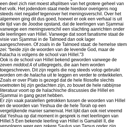
een deel zich niet moest afsplitsen van het grotere geheel van
het volk. Het jodendom staat mede hierdoor overigens nog
steeds niet negatief tegenover het meningsverschil. Over het
algemeen ging dit dus goed, hoewel er ook een verhaal is uit
de tijd van de Joodse opstand, dat de leerlingen van Sjammai
vanwege een meningsverschil een slachting aanrichten onder
de leerlingen van Hillel. Vanwege dat soort fanatisme staat de
visie van Sjammai in de Talmoed dan ook lager
aangeschreven. Of zoals in de Talmoed staat: de hemelse stem
zei: “beide zijn de woorden van de levende God, maar de
halacha is volgens de school van Hillel.”3
Ook is de school van Hillel bekend geworden vanwege de
zeven
middod
,4 of uitlegregels, die aan hem worden
toegeschreven. Dit zijn regels die nog steeds volop gebruikt
worden om de
halacha
uit te leggen en verder te ontwikkelen.
Zoals er over Plato is gezegd dat de hele filosofie slechts
voetnoten bij zijn gedachten zijn, zo bouwt de hele rabbijnse
literatuur voort op de halachische discussies die Hillel en
Sjammai in gang gezet hebben.
Er zijn vaak paralellen getrokken tussen de woorden van Hillel
en de woorden van Yeshua die de hele Torah op een
vergelijkende manier samenvat. Het lijkt dan ook niet vreemd
dat Yeshua op dat moment in gesprek is met leerlingen van
Hillel.5 Een bekende leerling van Hillel is Gamaliël II, die
vervolgens weer een zekere Saulus van Tarsus onder zijn