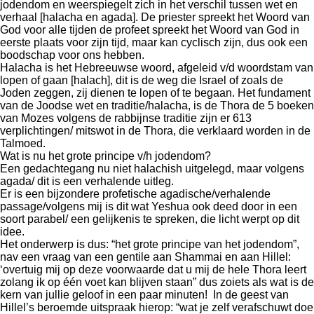
jodendom en weerspiegelt zich in het verschil tussen wet en
verhaal [halacha en agada]. De priester spreekt het Woord van
God voor alle tijden de profeet spreekt het Woord van God in
eerste plaats voor zijn tijd, maar kan cyclisch zijn, dus ook een
boodschap voor ons hebben.
Halacha is het Hebreeuwse woord, afgeleid v/d woordstam van
lopen of gaan [halach], dit is de weg die Israel of zoals de
Joden zeggen, zij dienen te lopen of te begaan. Het fundament
van de Joodse wet en traditie/halacha, is de Thora de 5 boeken
van Mozes volgens de rabbijnse traditie zijn er 613
verplichtingen/ mitswot in de Thora, die verklaard worden in de
Talmoed.
Wat is nu het grote principe v/h jodendom?
Een gedachtegang nu niet halachish uitgelegd, maar volgens
agada/ dit is een verhalende uitleg.
Er is een bijzondere profetische agadische/verhalende
passage/volgens mij is dit wat Yeshua ook deed door in een
soort parabel/ een gelijkenis te spreken, die licht werpt op dit
idee.
Het onderwerp is dus: “het grote principe van het jodendom”,
nav een vraag van een gentile aan Shammai en aan Hillel:
‘overtuig mij op deze voorwaarde dat u mij de hele Thora leert
zolang ik op één voet kan blijven staan” dus zoiets als wat is de
kern van jullie geloof in een paar minuten! In de geest van
Hillel’s beroemde uitspraak hierop: “wat je zelf verafschuwt doe