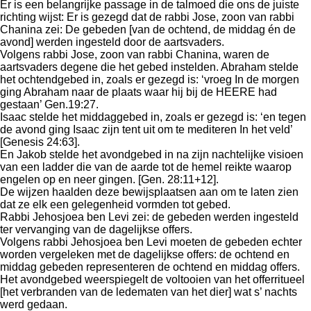
Er is een belangrijke passage in de talmoed die ons de juiste
richting wijst: Er is gezegd dat de rabbi Jose, zoon van rabbi
Chanina zei: De gebeden [van de ochtend, de middag én de
avond] werden ingesteld door de aartsvaders.
Volgens rabbi Jose, zoon van rabbi Chanina, waren de
aartsvaders degene die het gebed instelden. Abraham stelde
het ochtendgebed in, zoals er gezegd is: ‘vroeg In de morgen
ging Abraham naar de plaats waar hij bij de HEERE had
gestaan’ Gen.19:27.
Isaac stelde het middaggebed in, zoals er gezegd is: ‘en tegen
de avond ging Isaac zijn tent uit om te mediteren In het veld’
[Genesis 24:63].
En Jakob stelde het avondgebed in na zijn nachtelijke visioen
van een ladder die van de aarde tot de hemel reikte waarop
engelen op en neer gingen. [Gen. 28:11+12].
De wijzen haalden deze bewijsplaatsen aan om te laten zien
dat ze elk een gelegenheid vormden tot gebed.
Rabbi Jehosjoea ben Levi zei: de gebeden werden ingesteld
ter vervanging van de dagelijkse offers.
Volgens rabbi Jehosjoea ben Levi moeten de gebeden echter
worden vergeleken met de dagelijkse offers: de ochtend en
middag gebeden representeren de ochtend en middag offers.
Het avondgebed weerspiegelt de voltooien van het offerritueel
[het verbranden van de ledematen van het dier] wat s’ nachts
werd gedaan.