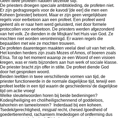
Geen twee profeten hadden dezelfde stijl.
De priesters droegen speciale ambtskleding, de profeten niet.
Er zijn gedragsregels voor de kavod/ [de eer] die men een
Koheen [priester] betoont. Maar er zijn geen vergelijkbare
regels voor eerbetoon aan een profeet. Een profeet werd
geëerd als er naar hem werd geluisterd, niet door formele
protocollen voor eerbetoon. De priesters werden afgezonderd
van het volk. Ze dienden in de Misjkan/ het Huis van God. Ze
mochten niet worden verontreinigd. Er waren regels die
bepaalden met wie ze mochten trouwen.
De profeten daarentegen maakten veelal deel uit van het volk.
Het konden herders zijn zoals Mozes of Amos, of boeren zoals
Elisa. Tot op het moment waarop ze een Woord of een visioen
kregen, was er niets bijzonders aan hun werk of sociale klasse.
De priester bracht zijn offer in stilte. De profeet diende God
door het gesproken woord.
Beiden leefden in twee verschillende vormen van tijd, de
priester functioneerde in de normale dagelijkse tijd, terwijl een
profeet leefde in een tijd waarin de geschiedenis/ de dagelijkse
tijd om actie vroeg!
Welke sleutelwoorden horen bij beide bedieningen?
Kodesj/heiliging en chol/heiligschennend of goddeloos,
tahor/rein en tamee/onrein? Inderdaad bij een koheen.
Tsedek/gerechtigheid, misjpat/ recht, chesed /goedheid of
goedertierenheid, rachamiem /mededogen of ontferming dus