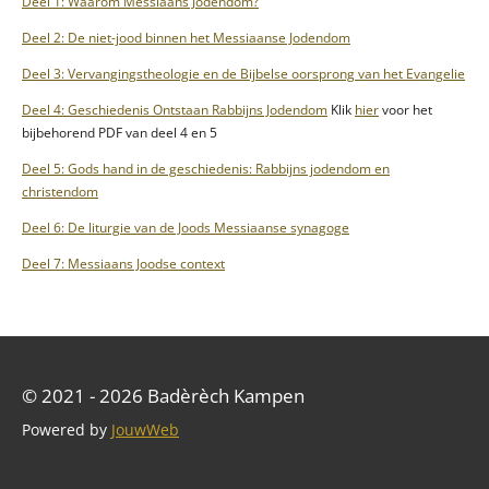
Deel 1: Waarom Messiaans Jodendom?
Deel 2: De niet-jood binnen het Messiaanse Jodendom
Deel 3: Vervangingstheologie en de Bijbelse oorsprong van het Evangelie
Deel 4: Geschiedenis Ontstaan Rabbijns Jodendom
Klik
hier
voor het
bijbehorend PDF van deel 4 en 5
Deel 5: Gods hand in de geschiedenis: Rabbijns jodendom en
christendom
Deel 6: De liturgie van de Joods Messiaanse synagoge
Deel 7: Messiaans Joodse context
© 2021 - 2026 Badèrèch Kampen
Powered by
JouwWeb