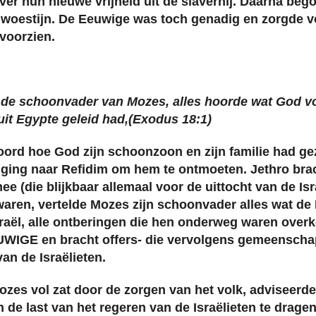
over hun nieuwe vrijheid uit de slavernij. Daarna beg
de woestijn. De Eeuwige was toch genadig en zorgde 
 voorzien.
, de schoonvader van Mozes, alles hoorde wat God vo
uit Egypte geleid had,(Exodus 18:1)
rd hoe God zijn schoonzoon en zijn familie had ge
j ging naar Refidim om hem te ontmoeten. Jethro br
e (die blijkbaar allemaal voor de uittocht van de Is
aren, vertelde Mozes zijn schoonvader alles wat de
aël, alle ontberingen die hen onderweg waren over
UWIGE en bracht offers- die vervolgens gemeenscha
an de Israëlieten.
ozes vol zat door de zorgen van het volk, adviseerd
de last van het regeren van de Israëlieten te drage