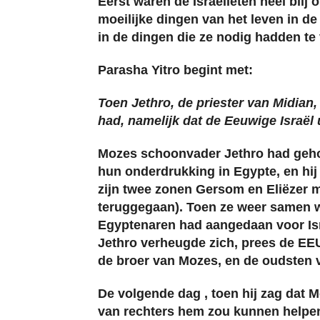
Eerst waren de Israëlieten heel blij 
moeilijke dingen van het leven in 
in de dingen die ze nodig hadden te
Parasha Yitro begint met:
Toen Jethro, de priester van Midian
had, namelijk dat de Eeuwige Israël 
Mozes schoonvader Jethro had gehoo
hun onderdrukking in Egypte, en hi
zijn twee zonen Gersom en Eliëzer me
teruggegaan). Toen ze weer samen w
Egyptenaren had aangedaan voor Isr
Jethro verheugde zich, prees de EE
de broer van Mozes, en de oudsten v
De volgende dag , toen hij zag dat M
van rechters hem zou kunnen helpen 