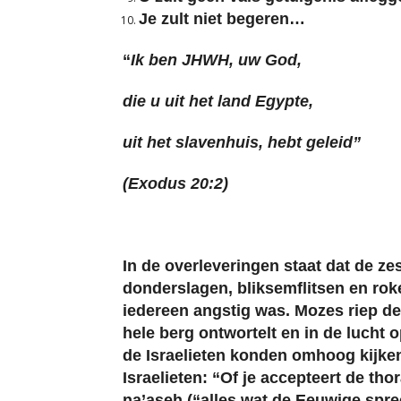
Je zult niet begeren…
“
Ik ben JHWH, uw God,
die u uit het land Egypte,
uit het slavenhuis, hebt geleid”
(Exodus 20:2)
In de overleveringen staat dat de z
donderslagen, bliksemflitsen en roke
iedereen angstig was. Mozes riep d
hele berg ontwortelt en in de lucht 
de Israelieten konden omhoog kijken
Israelieten: “Of je accepteert de tho
na’aseh (“alles wat de Eeuwige spree