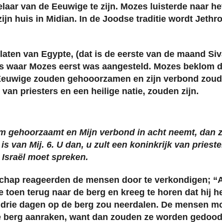
aar van de Eeuwige te zijn. Mozes luisterde naar he
ijn huis in Midian. In de Joodse traditie wordt Jethr
aten van Egypte, (dat is de eerste van de maand Si
ats waar Mozes eerst was aangesteld. Mozes beklom
 de Eeuwige zouden gehooorzamen en zijn verbond zo
an priesters en een heilige natie, zouden zijn.
m gehoorzaamt en Mijn verbond in acht neemt, dan zul
s van Mij. 6. U dan, u zult een koninkrijk van priesters
 Israël moet spreken.
chap reageerden de mensen door te verkondigen; “
e toen terug naar de berg en kreeg te horen dat hij h
 drie dagen op de berg zou neerdalen. De mensen m
e berg aanraken, want dan zouden ze worden gedood