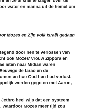
onnen ze al snel te klagen over de
voor water en manna uit de hemel om
or Mozes en Zijn volk Israël gedaan
zegend door hen te verlossen van
acht ook Mozes’ vrouw Zippora en
raelieten naar Midian waren
 Eeuwige de farao en de
komen en hoe God hen had verlost.
ppelijk werden gegeten met Aaron,
e Jethro heel wijs dat een systeem
n, waardoor Mozes meer tijd zou