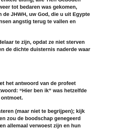
k weer tot bedaren was gekomen,
en de JHWH, uw God, die u uit Egypte
sen angstig terug te vallen en
aar te zijn, opdat ze niet sterven
en de dichte duisternis naderde waar
et het antwoord van de profeet
twoord: “Hier ben ik” was hetzelfde
 ontmoet.
eren (maar niet te begrijpen); kijk
ijn en zou de boodschap genegeerd
en allemaal verwoest zijn en hun