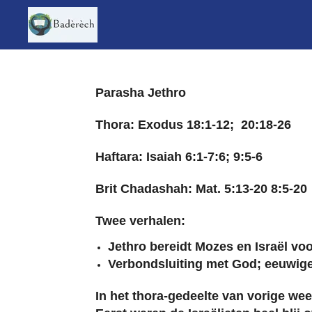
Ga
direct
naar
de
hoofdinhoud
Parasha Jethro
Thora: Exodus 18:1-12; 20:18-26
Haftara: Isaiah 6:1-7:6; 9:5-6
Brit Chadashah: Mat. 5:13-20 8:5-20
Twee verhalen:
Jethro bereidt Mozes en Israël vo
Verbondsluiting met God; eeuwige
In het thora-gedeelte van vorige we