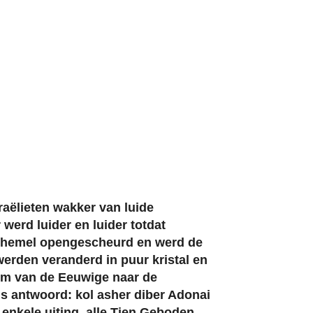
raëlieten wakker van luide
 werd luider en luider totdat
de hemel opengescheurd en werd de
werden veranderd in puur kristal en
tem van de Eeuwige naar de
 als antwoord: kol asher diber Adonai
 enkele uiting, alle Tien Geboden