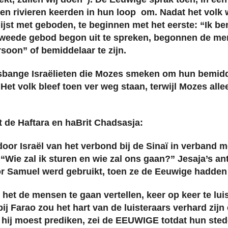
n en rivieren keerden in hun loop om. Nadat het vol
jst met geboden, te beginnen met het eerste: “Ik b
tweede gebod begon uit te spreken, begonnen de men
oon” of bemiddelaar te zijn.
sbange Israëlieten die Mozes smeken om hun bemiddel
et volk bleef toen ver weg staan, terwijl Mozes alle
t de Haftara en haBrit Chadsasja:
oor Israël van het verbond bij de Sinaï in verband m
“Wie zal ik sturen en wie zal ons gaan?” Jesaja’s an
r Samuel werd gebruikt, toen ze de Eeuwige hadden
et de mensen te gaan vertellen, keer op keer te luist
s bij Farao zou het hart van de luisteraars verhard z
hij moest prediken, zei de EEUWIGE totdat hun sted