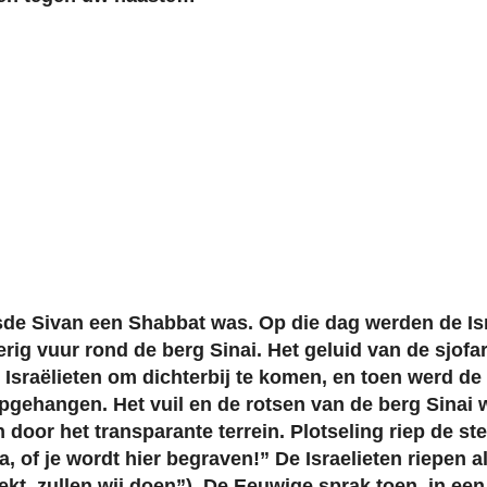
esde Sivan een Shabbat was. Op die dag werden de Is
rig vuur rond de berg Sinai. Het geluid van de sjofar
e Israëlieten om dichterbij te komen, en toen werd 
opgehangen. Het vuil en de rotsen van de berg Sinai 
 door het transparante terrein. Plotseling riep de s
ra, of je wordt hier begraven!” De Israelieten riepen
kt, zullen wij doen”). De Eeuwige sprak toen, in een