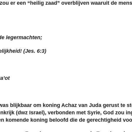
h zou er een “heilig zaad” overblijven waaruit de m
n de legermachten;
lijkheid! (Jes. 6:3)
a’ot
was blijkbaar om koning Achaz van Juda gerust te st
nkrijk (dwz Israel), verbonden met Syrie, God zou ing
 komende koning beloofd die de gerechtigheid voor 