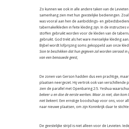
Zo kunnen we ook in alle andere taken van de Leviete
samenhang zien met hun geestelijke bedieningen. Zoal
was vooral aan hen de aanbiddings- en gebedsbediening
tabernakelkleden in feite kleding zijn. In de instructi
stoffen gebruikt worden voor de kleden van de taberna
gebruikt. God trekt als het ware menselijke kleding aa
Bijbel wordt lofprijzing soms gekoppeld aan onze kledi
Sion te beschikken dat hun gegeven zal worden sieraad in 
van een benauwde geest,
De zonen van Gerson hadden dus een prachtige, maar o
plaatsen neergezet. Hij vertrok ook van verschillende 
zien de parallel met Openbaring 2:5. Yeshua waarschu
bekeer u en doe de eerste werken. Maar zo niet, dan kom Ik
niet bekeert.
Een ernstige boodschap voor ons, voor alle
naar nieuwe plaatsen, om zijn Koninkrijk daar te stichte
De geestelijke strijd is niet alleen voor de Levieten. I