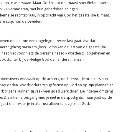
satan te weerstaan. Maar God roept daarnaast specifieke Levieten,
ten. Zij veranderen, met hun gebedsbedieningen,
 hemelse rechtspraak, in opdracht van God het geestelijke klimaat.
e strijd van de Levieten.
 geven dat het om een opgelegde, zware last gaat: Avodat
eret (plicht) masa’am (last). Soms kan de last van de geestelijke
a heet niet voor niets de parasha nasso – worden zij opgeheven en
 ook dichter bij de Heilige God dan andere mensen.
dienstwerk was vaak op de achtergrond, terwijl de priesters hun
hap deden. Voorbidders zijn gefocust op God en op zijn plannen en
 verborgene kunnen zij vaak veel goed werk doen. De intieme omgang
. Die intieme omgang vind je niet in de spotlights, maar juist op de
uist daar waar je in alle rust alleen kunt zijn met God.