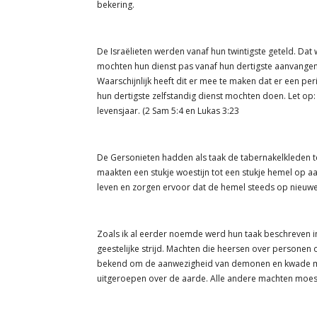
bekering.
De Israëlieten werden vanaf hun twintigste geteld. Dat w
mochten hun dienst pas vanaf hun dertigste aanvangen. 
Waarschijnlijk heeft dit er mee te maken dat er een per
hun dertigste zelfstandig dienst mochten doen. Let op
levensjaar. (2 Sam 5:4 en Lukas 3:23
De Gersonieten hadden als taak de tabernakelkleden t
maakten een stukje woestijn tot een stukje hemel op 
leven en zorgen ervoor dat de hemel steeds op nieuw
Zoals ik al eerder noemde werd hun taak beschreven in 
geestelijke strijd. Machten die heersen over personen
bekend om de aanwezigheid van demonen en kwade m
uitgeroepen over de aarde. Alle andere machten moes