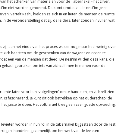
 van het schenken van materialen voor de Tabernakel - het zilver,
si'im niet worden genoemd. Dit komt omdat ze als nesi'im geen
van, vertelt Rashi, hielden ze zich in en lieten de mensen de ruimte
in de veronderstelling dat zij, de leiders, later zouden invullen wat
 zij; aan het einde van het proces was er nog maar heel weinig over
ze zich haastten om de geschenken van de wagens en ossen te
ordat een van de mensen dat deed. De nesi'im wilden deze kans, die
en gehad, gebruiken om iets van zichzelf mee te nemen voor de
uimte laten voor hun 'volgelingen' om te handelen, en zichzelf zien
an, is fascinerend. Je kunt dit ook betrekken op het ouderschap: de
f het juiste te doen. Het volk Israël kreeg een zeer goede opvoeding.
levieten worden in hun rol in de tabernakel bijgestaan ​​door de rest
ordigen, handelen gezamenlijk om het werk van de levieten