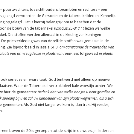
n – poortwachters, toezichthouders, beambten en rechters – een
s gezegd vervoerden de Gersonieten de tabernakelkleden. Kennelijk
 opgelegd. Het is hierbij belangrijk om te beseffen dat de
es voor de bouw van de tabernakel (Exodus 25-31:11) lezen we welke
kel. Die stoffen werden allemaal in de kleding van koningen
n. De priesterkleding was van dezelfde stoffen was gemaakt. In de
ng. Zie bijvoorbeeld in Jesaja 61:3:
om aangaande de treurenden van
plaats van as, vreugdeolie in plaats van rouw, een
lofgewaad
in plaats
ok serieuze en zware taak. God tent werd niet alleen op nieuwe
plaatsen. Waar de Tabernakel vertrok bleef kale woestijn achter. We
wt hier de gemeenten:
Bedenk
dan van welke hoogte u bent gevallen en
 spoedig bij u en zal uw kandelaar van zijn plaats wegnemen, als u zich
 gemeenten: Als God niet langer welkom is, dan trekt Hij verder,
n.
edereen boven de 20 is geroepen tot de strijd in de woestijn. Iedereen