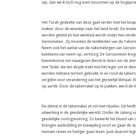
zijn, dan wil ik toch nog even inzoomen op de hogeprie
Het Torah gedeelte van deze gaat verder met het bespr
maken, door de woestijn naar het land Israël. De leviet
worden geteld en hun werklast wordt onder hen verdeel
Gersonieten. Zij moesten de tentkleden van de Tabern
Neem ook het aantal van de nakomelingen van Gerson 
betekenis van neem op, verhoog. De Gersonieten krege
binnenkomst om nauwgezet dienst te doen om de dienst 
met “Ieder die ten strijde trekt met het leger om te die
worden militaire termen gebruikt. In en rond de taber
zorgden voor verandering van het geestelijk klimaat: 
op aarde. Door de tabernakel op te pakken, werd de he
De dienst in de tabernakel zit vol met rituelen. Dit heef
uitwerking in de geestelijke wereld. Onder de zalving v
geestelijke oorlogsvoering. Zo bewerkt het bloed van 
brengen aanbidding en toewijding voort en gaan de st
mensen reiner en heiliger gaan leven. Juist daarom le