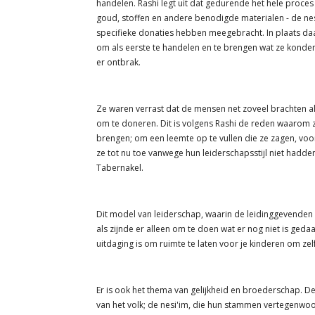
handelen. Rashi legt uit dat gedurende het hele proces
goud, stoffen en andere benodigde materialen - de ne
specifieke donaties hebben meegebracht. In plaats daar
om als eerste te handelen en te brengen wat ze konden, 
er ontbrak.
Ze waren verrast dat de mensen net zoveel brachten als
om te doneren. Dit is volgens Rashi de reden waarom 
brengen; om een ​​leemte op te vullen die ze zagen, vo
ze tot nu toe vanwege hun leiderschapsstijl niet hadd
Tabernakel.
Dit model van leiderschap, waarin de leidinggevenden r
als zijnde er alleen om te doen wat er nog niet is geda
uitdaging is om ruimte te laten voor je kinderen om zel
Er is ook het thema van gelijkheid en broederschap. De 
van het volk; de nesi'im, die hun stammen vertegenwo