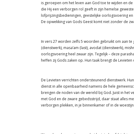
is geroepen om het leven aan God toe te wijden en de 
die Hij een verborgen rol geeft in zijn hemelse gewes
lofprijzingsbedieningen, geestelijke oorlogsvoering en
De opwekking van Gods Geest komt niet zonder de zwar
In vers 27 worden zelfs 5 woorden gebruikt om aan te
(dienstwerk), masa’am (last), avodat (dienstwerk), mishm
oorlogsvoering heel zwaar zijn. Tegelijk – deze parash
heffen zij Gods zaken op. Hun taak brengt de Levieten
De Levieten verrichten ondersteunend dienstwerk. Hun 
dienst in alle openbaarheid namens de hele gemeensc
brengen de noden van de wereld bij God. Juist in het
met God en de zware gebedsstrijd, daar staat alles mee
verborgen plekken, in je binnenkamer of in de woestijn. J