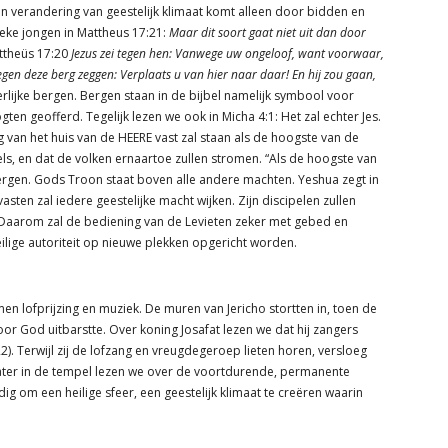
en verandering van geestelijk klimaat komt alleen door bidden en
eke jongen in Mattheus 17:21:
Maar dit soort gaat niet uit dan door
attheüs 17:20
Jezus zei tegen hen: Vanwege uw ongeloof, want voorwaar,
tegen deze berg zeggen: Verplaats u van hier naar daar! En hij zou gaan,
terlijke bergen. Bergen staan in de bijbel namelijk symbool voor
 geofferd. Tegelijk lezen we ook in Micha 4:1: Het zal echter Jes.
g van het huis van de HEERE vast zal staan als de hoogste van de
ls, en dat de volken ernaartoe zullen stromen. “Als de hoogste van
e bergen. Gods Troon staat boven alle andere machten. Yeshua zegt in
vasten zal iedere geestelijke macht wijken. Zijn discipelen zullen
 Daarom zal de bediening van de Levieten zeker met gebed en
lige autoriteit op nieuwe plekken opgericht worden.
en lofprijzing en muziek. De muren van Jericho stortten in, toen de
voor God uitbarstte. Over koning Josafat lezen we dat hij zangers
,22). Terwijl zij de lofzang en vreugdegeroep lieten horen, versloeg
later in de tempel lezen we over de voortdurende, permanente
dig om een heilige sfeer, een geestelijk klimaat te creëren waarin