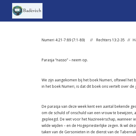
Ga
direct
naar
de
hoofdinhoud
Numeri 4:21-7:89 (7:1-89) // Rechters 13:2-35 // Ha
Parasja “nasso” – neem op.
We zijn aangekomen bij het boek Numeri, oftewel het 
in het boek Numeri, is dat dit boek ons vertelt over de g
De parasja van deze week kent een aantal bekende gedee
om de schuld of onschuld van een vrouw te bewijzen, a
gepleegd. De wet voor het Nazireeërschap, wanneer i
wilde wijden – en de Hogepriesterlijke zegen. Ik wil d
taken van de Gersonieten in de dienst van de Tabernake