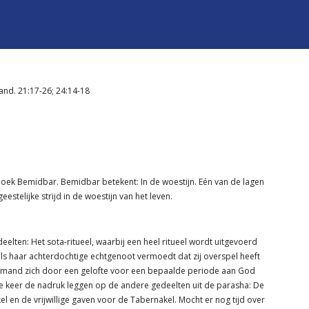
nd. 21:17-26; 24:14-18
boek Bemidbar. Bemidbar betekent: In de woestijn. Eén van de lagen
eestelijke strijd in de woestijn van het leven.
lten: Het sota-ritueel, waarbij een heel ritueel wordt uitgevoerd
ls haar achterdochtige echtgenoot vermoedt dat zij overspel heeft
emand zich door een gelofte voor een bepaalde periode aan God
eze keer de nadruk leggen op de andere gedeelten uit de parasha: De
l en de vrijwillige gaven voor de Tabernakel. Mocht er nog tijd over