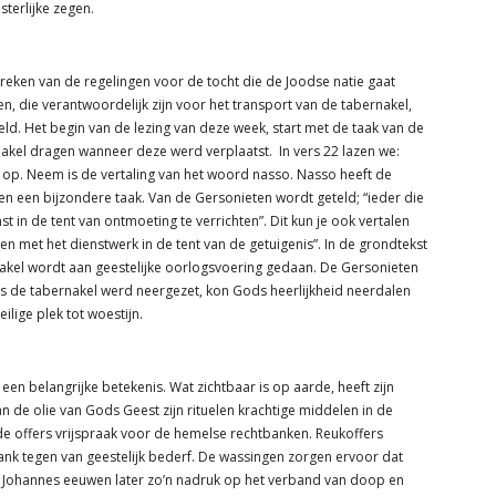
sterlijke zegen.
eken van de regelingen voor de tocht die de Joodse natie gaat
en, die verantwoordelijk zijn voor het transport van de tabernakel,
d. Het begin van de lezing van deze week, start met de taak van de
akel dragen wanneer deze werd verplaatst. In vers 22 lazen we:
op. Neem is de vertaling van het woord nasso. Nasso heeft de
n een bijzondere taak. Van de Gersonieten wordt geteld; “ieder die
in de tent van ontmoeting te verrichten”. Dit kun je ook vertalen
nen met het dienstwerk in de tent van de getuigenis”. In de grondtekst
nakel wordt aan geestelijke oorlogsvoering gedaan. De Gersonieten
Als de tabernakel werd neergezet, kon Gods heerlijkheid neerdalen
ilige plek tot woestijn.
t een belangrijke betekenis. Wat zichtbaar is op aarde, heeft zijn
an de olie van Gods Geest zijn rituelen krachtige middelen in de
de offers vrijspraak voor de hemelse rechtbanken. Reukoffers
ank tegen van geestelijk bederf. De wassingen zorgen ervoor dat
gt Johannes eeuwen later zo’n nadruk op het verband van doop en