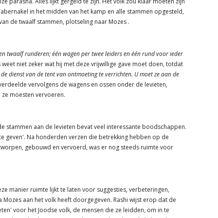
 parasha. Alles lijkt gergeld te zijn. Het volk zou klaar moeten zijn
 Tabernakel in het midden van het kamp en alle stammen opgesteld,
an de twaalf stammen, plotseling naar Mozes .
en twaalf runderen; één wagen per twee leiders en één rund voor ieder
 weet niet zeker wat hij met deze vrijwillige gave moet doen, totdat
de dienst van de tent van ontmoeting te verrichten. U moet ze aan de
erdeelde vervolgens de wagens en ossen onder de levieten,
e ze moesten vervoeren.
n de stammen aan de levieten bevat veel interessante boodschappen.
mte geven'. Na honderden verzen die betrekking hebben op de
worpen, gebouwd en vervoerd, was er nog steeds ruimte voor
ze manier ruimte lijkt te laten voor suggesties, verbeteringen,
a Mozes aan het volk heeft doorgegeven. Rashi wijst erop dat de
eten' voor het Joodse volk, de mensen die ze leidden, om in te