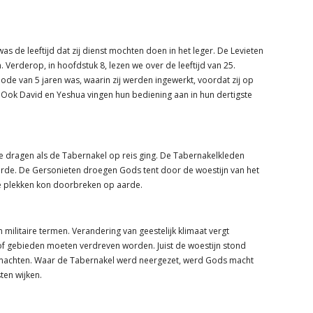
as de leeftijd dat zij dienst mochten doen in het leger. De Levieten
Verderop, in hoofdstuk 8, lezen we over de leeftijd van 25.
iode van 5 jaren was, waarin zij werden ingewerkt, voordat zij op
: Ook David en Yeshua vingen hun bediening aan in hun dertigste
e dragen als de Tabernakel op reis ging. De Tabernakelkleden
aarde. De Gersonieten droegen Gods tent door de woestijn van het
e plekken kon doorbreken op aarde.
militaire termen. Verandering van geestelijk klimaat vergt
 of gebieden moeten verdreven worden. Juist de woestijn stond
achten. Waar de Tabernakel werd neergezet, werd Gods macht
ten wijken.