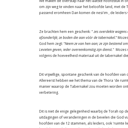
We maken de overstap naar het laatste hoofdstuk in onze
om zijn weg te vinden naar het beloofde land, met de
passend eromheen Dan komen de nesi'im , de leiders v
Ze brachten hem een ​​geschenk: "
zes overdekte wagens 
afzonderlijk; ze boden die aan vóór de tabernakel.
” Mozes
God hem zegt: “
Neem ze van hen aan; ze zijn bestemd om 
Levieten geven, ieder overeenkomstig zijn dienst."
Mozes v
volgens de hoeveelheid materiaal uit de tabernakel di
Dit vrijwillige, spontane geschenk van de hoofden va
Allereerst hebben we het thema van de Thora 'de rui
manier waarop de Tabernakel zou moeten worden ont
verbetering.
Dit is niet de enige gelegenheid waarbij de Torah op de
uitdagingen of veranderingen in de bevelen die God vi
hoofden van de 12 stammen, als leiders, ook 'ruimte li