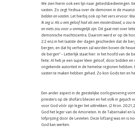
We zien hierin ook een lijn naar gebedsbedieningen. E
vasten. Zo zegt Yeshua over de demonen in de maanzi
bidden en vasten.
Let hierbij ook op het vers ervoor: M
Ik zeg u: Als u een geloof had als een mosterdzaad, u zou 
en niets zou voor u onmogelijk zijn.
Dit gaat niet over let
demonische machtscentra. Daarom werd er op de hoogten
2:2 enz.in het laatste der dagen geschieden dat de ber
bergen, en dat hij verheven zal worden boven de heuve
de bergen” – Letterlijk staat hier: in het hoofd van d
feite: Al heb je een super klein geloof, door bidden en 
ongekende autoriteit in de hemelse regionen hebben.
vasten te maken hebben gehad. Zo kon Gods ten en hei
Een ander aspect in de geestelijke oorlogsvoering vorm
priesters op de shofars bliezen en het volk in gejuich 
voor God vóór zijn leger liet uittrekken. (2 Kron. 20:21
God het leger van de Amorieten. In de Tabernakel en 
lofprijzing door de Levieten. Deze lofzang was en is no
God kan werken.