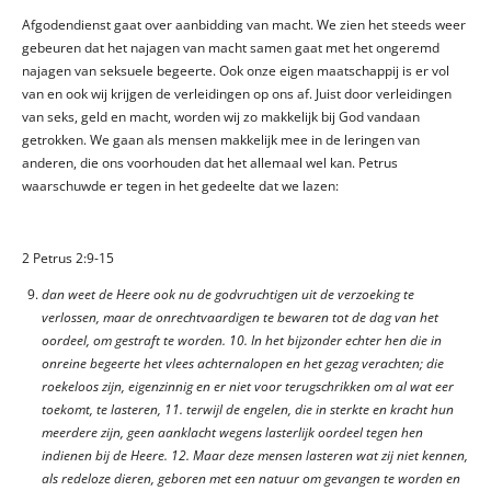
Afgodendienst gaat over aanbidding van macht. We zien het steeds weer
gebeuren dat het najagen van macht samen gaat met het ongeremd
najagen van seksuele begeerte. Ook onze eigen maatschappij is er vol
van en ook wij krijgen de verleidingen op ons af. Juist door verleidingen
van seks, geld en macht, worden wij zo makkelijk bij God vandaan
getrokken. We gaan als mensen makkelijk mee in de leringen van
anderen, die ons voorhouden dat het allemaal wel kan. Petrus
waarschuwde er tegen in het gedeelte dat we lazen:
2 Petrus 2:9-15
dan weet de Heere ook nu de godvruchtigen uit de verzoeking te
verlossen, maar de onrechtvaardigen te bewaren tot de dag van het
oordeel, om gestraft te worden. 10. In het bijzonder echter hen die in
onreine begeerte het vlees achternalopen en het gezag verachten; die
roekeloos zijn, eigenzinnig en er niet voor terugschrikken om al wat eer
toekomt, te lasteren, 11. terwijl de engelen, die in sterkte en kracht hun
meerdere zijn, geen aanklacht wegens lasterlijk oordeel tegen hen
indienen bij de Heere. 12. Maar deze mensen lasteren wat zij niet kennen,
als redeloze dieren, geboren met een natuur om gevangen te worden en