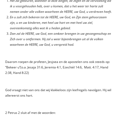
Het zal gebeuren, wanneer al deze dingen, de zegen en de vervloeking die
ik u voorgehouden heb, over u komen, dat u het weer ter harte zult
nemen onder alle volken waarheen de HEERE, uw God, u verdreven heeft.
En u zult zich bekeren tot de HEERE, uw God, en Zijn stem gehoorzaam
zijn, u en uw kinderen, met heel uw hart en met heel uw ziel,
overeenkomstig alles wat ik u heden gebied.
Dan zal de HEERE, uw God, een omkeer brengen in uw gevangenschap en
Zich over u ontfermen. Hij zal u weer bijeenbrengen uit al de volken
waarheen de HEERE, uw God, u verspreid had.
Daarom roepen de profeten, Jesjoea en de apostelen ons ook steeds op:
“Bekeer u”(o.a. Jesaja 31:6, Jeremia 4:1, Ezechiël 14:6, Matt. 4:17, Hand
2:38, Hand 8:22)
God vraagt niet van ons dat wij klakkeloos zijn leefregels navolgen. Hij wil
allereerst ons hart.
2 Petrus 2 sluit af met de woorden: