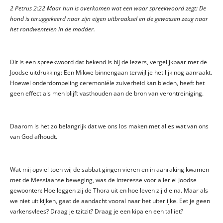
2 Petrus 2:22 Maar hun is overkomen wat een waar spreekwoord zegt: De
hond is teruggekeerd naar zijn eigen uitbraaksel en de gewassen zeug naar
het rondwentelen in de modder.
Dit is een spreekwoord dat bekend is bij de lezers, vergelijkbaar met de
Joodse uitdrukking: Een Mikwe binnengaan terwijl je het lijk nog aanraakt.
Hoewel onderdompeling ceremoniële zuiverheid kan bieden, heeft het
geen effect als men blijft vasthouden aan de bron van verontreiniging.
Daarom is het zo belangrijk dat we ons los maken met alles wat van ons
van God afhoudt.
Wat mij opviel toen wij de sabbat gingen vieren en in aanraking kwamen
met de Messiaanse beweging, was de interesse voor allerlei Joodse
gewoonten: Hoe leggen zij de Thora uit en hoe leven zij die na. Maar als
we niet uit kijken, gaat de aandacht vooral naar het uiterlijke. Eet je geen
varkensvlees? Draag je tzitzit? Draag je een kipa en een talliet?