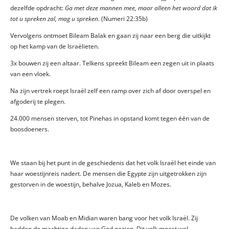
dezelfde opdracht:
Ga met deze mannen mee, maar alleen het woord dat ik
tot u spreken zal, mag u spreken.
(Numeri 22:35b)
Vervolgens ontmoet Bileam Balak en gaan zij naar een berg die uitkijkt
op het kamp van de Israëlieten.
3x bouwen zij een altaar. Telkens spreekt Bileam een zegen uit in plaats
van een vloek.
Na zijn vertrek roept Israël zelf een ramp over zich af door overspel en
afgoderij te plegen.
24.000 mensen sterven, tot Pinehas in opstand komt tegen één van de
boosdoeners.
We staan bij het punt in de geschiedenis dat het volk Israël het einde van
haar woestijnreis nadert. De mensen die Egypte zijn uitgetrokken zijn
gestorven in de woestijn, behalve Jozua, Kaleb en Mozes.
De volken van Moab en Midian waren bang voor het volk Israël. Zij
hadden de machtige daden van God gezien. Dit volk moest wel