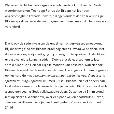
We lazen dat hij het volk zegende en niet anders kon doen dan Gods
woorden spreken. Toch zegt Petrus dat Bileam het loon van
ongerechtigheid liefhad? Soms zijn dingen anders dan ze lijken te zijn.
Bileam sprak wel woorden van zegen over Israël, maar zijn hart was niet
veranderd.
Dat is ook de reden waarom de engel hem onderweg tegemoetkomt.
Blijkbaar zag God dat Bileam Israël nog steeds kwaad wilde doen. Met
die overweging in zijn hart ging hij op weg om te spreken. Hij dacht zich
er vast wel uit te kunnen redden. Door eerst de ezel tot hem te laten
spreken laat God zien dat Hij alle monden kan besturen. Dan ziet ook
Bileam de engel die de ezel al eerder zag. Die engel drukt hem nogmaals
op het hart:
Ga met deze mannen mee, maar alleen het woord dat ik tot u
spreken zal, mag u spreken.
(Numeri 22:35). Bileam kon niet anders dan
God gehoorzamen. Toch veranderde zijn hart niet. Bij zijn vertrek doet hij
alsnog een poging Gods volk kwaad te doen. De zonde bij Sittim stond
niet op zichzelf. Wanneer wij over een paar weken hoofdstuk 31 lezen,
zien we dat Bileam hier zijn hand heeft gehad. Zo staat er in Numeri
31:16