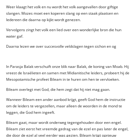
Weer klaagt het volk en nu wordt het volk aangevallen door giftige
slangen. Mozes moet een koperen slang op een staak plaatsen en
Iedereen die daarna op kijkt wordt genezen.
Vervolgens zingt het volk een lied over een wonderlijke bron die hun
water gaf.
Daarna lezen we over succesvolle veldslagen tegen sichon en og
In Parasja Balak verschuift onze blik naar Balak, de koning van Moab. Hij
vreest de Israëlieten en samen met Midianitische leiders, probeert hij de
Mesopotamische profeet Bileam in te huren om hen te vervloeken.
Bileam overlegt met God, die hem zegt dat hij niet mag gaan.
Wanneer Bileam een ander aanbod krijgt, geeft God hem de instructie
om de leiders te vergezellen, maar alleen de woorden in de mond te
leggen, die God hem ingeeft.
Bileam gaat, maar wordt onderweg tegengehouden door een engel.
Bileam ziet eerst het vreemde gedrag van de ezel en pas later de engel,
die door de ezel al veel eerder was gezien. Bileam krijgt opnieuw