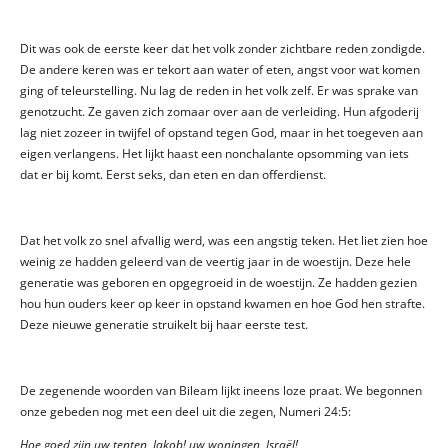
Dit was ook de eerste keer dat het volk zonder zichtbare reden zondigde.
De andere keren was er tekort aan water of eten, angst voor wat komen
ging of teleurstelling. Nu lag de reden in het volk zelf. Er was sprake van
genotzucht. Ze gaven zich zomaar over aan de verleiding. Hun afgoderij
lag niet zozeer in twijfel of opstand tegen God, maar in het toegeven aan
eigen verlangens. Het lijkt haast een nonchalante opsomming van iets
dat er bij komt. Eerst seks, dan eten en dan offerdienst.
Dat het volk zo snel afvallig werd, was een angstig teken. Het liet zien hoe
weinig ze hadden geleerd van de veertig jaar in de woestijn. Deze hele
generatie was geboren en opgegroeid in de woestijn. Ze hadden gezien
hou hun ouders keer op keer in opstand kwamen en hoe God hen strafte.
Deze nieuwe generatie struikelt bij haar eerste test.
De zegenende woorden van Bileam lijkt ineens loze praat. We begonnen
onze gebeden nog met een deel uit die zegen, Numeri 24:5:
Hoe goed zijn uw tenten, Jakob! uw woningen, Israël!