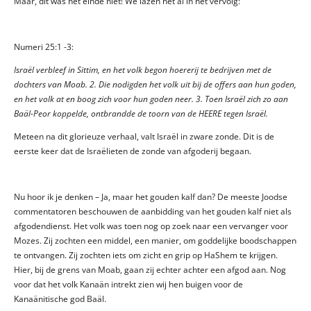
Maar, dit was het einde niet! We lazen het al in het vervolg:
Numeri 25:1 -3:
Israël verbleef in Sittim, en het volk begon hoererij te bedrijven met de
dochters van Moab. 2. Die nodigden het volk uit bij de offers aan hun goden,
en het volk at en boog zich voor hun goden neer. 3. Toen Israël zich zo aan
Baäl-Peor koppelde, ontbrandde de toorn van de HEERE tegen Israël.
Meteen na dit glorieuze verhaal, valt Israël in zware zonde. Dit is de
eerste keer dat de Israëlieten de zonde van afgoderij begaan.
Nu hoor ik je denken – Ja, maar het gouden kalf dan? De meeste Joodse
commentatoren beschouwen de aanbidding van het gouden kalf niet als
afgodendienst. Het volk was toen nog op zoek naar een vervanger voor
Mozes. Zij zochten een middel, een manier, om goddelijke boodschappen
te ontvangen. Zij zochten iets om zicht en grip op HaShem te krijgen.
Hier, bij de grens van Moab, gaan zij echter achter een afgod aan. Nog
voor dat het volk Kanaän intrekt zien wij hen buigen voor de
Kanaänitische god Baäl.