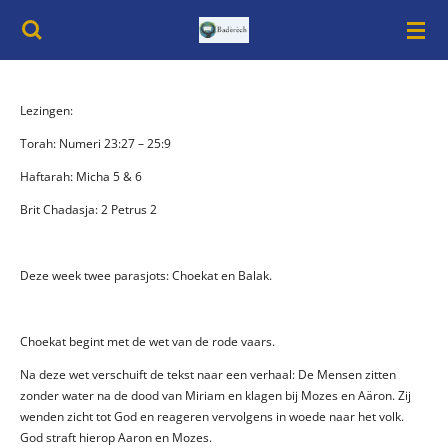
Ga
direct
naar
de
hoofdinhoud
Lezingen:
Torah: Numeri 23:27 – 25:9
Haftarah: Micha 5 & 6
Brit Chadasja: 2 Petrus 2
Deze week twee parasjots: Choekat en Balak.
Choekat begint met de wet van de rode vaars.
Na deze wet verschuift de tekst naar een verhaal: De Mensen zitten
zonder water na de dood van Miriam en klagen bij Mozes en Aäron. Zij
wenden zicht tot God en reageren vervolgens in woede naar het volk.
God straft hierop Aaron en Mozes.