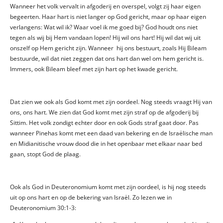
Wanneer het volk vervalt in afgoderij en overspel, volgt zij haar eigen
begeerten. Haar hart is niet langer op God gericht, maar op haar eigen
verlangens: Wat wil ik? Waar voel ik me goed bij? God houdt ons niet
tegen als wij bij Hem vandaan lopen! Hij wil ons hart! Hij wil dat wij uit
onszelf op Hem gericht zijn. Wanneer hij ons bestuurt, zoals Hij Bileam
bestuurde, wil dat niet zeggen dat ons hart dan wel om hem gericht is.
Immers, ook Bileam bleef met zijn hart op het kwade gericht.
Dat zien we ook als God komt met zijn oordeel. Nog steeds vraagt Hij van
ons, ons hart. We zien dat God komt met zijn straf op de afgoderij bij
Sittim. Het volk zondigt echter door en ook Gods straf gaat door. Pas
wanneer Pinehas komt met een daad van bekering en de Israëlische man
en Midianitische vrouw dood die in het openbaar met elkaar naar bed
gaan, stopt God de plaag.
Ook als God in Deuteronomium komt met zijn oordeel, is hij nog steeds
uit op ons hart en op de bekering van Israël. Zo lezen we in
Deuteronomium 30:1-3: