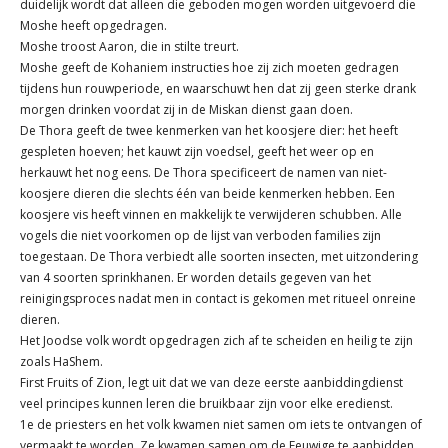
duidelijk wordt dat alleen die geboden mogen worden uitgevoerd die
Moshe heeft opgedragen.
Moshe troost Aaron, die in stilte treurt.
Moshe geeft de Kohaniem instructies hoe zij zich moeten gedragen
tijdens hun rouwperiode, en waarschuwt hen dat zij geen sterke drank
morgen drinken voordat zij in de Miskan dienst gaan doen.
De Thora geeft de twee kenmerken van het koosjere dier: het heeft
gespleten hoeven; het kauwt zijn voedsel, geeft het weer op en
herkauwt het nog eens. De Thora specificeert de namen van niet-
koosjere dieren die slechts één van beide kenmerken hebben. Een
koosjere vis heeft vinnen en makkelijk te verwijderen schubben. Alle
vogels die niet voorkomen op de lijst van verboden families zijn
toegestaan. De Thora verbiedt alle soorten insecten, met uitzondering
van 4 soorten sprinkhanen. Er worden details gegeven van het
reinigingsproces nadat men in contact is gekomen met ritueel onreine
dieren.
Het Joodse volk wordt opgedragen zich af te scheiden en heilig te zijn
zoals HaShem.
First Fruits of Zion, legt uit dat we van deze eerste aanbiddingdienst
veel principes kunnen leren die bruikbaar zijn voor elke eredienst.
1e de priesters en het volk kwamen niet samen om iets te ontvangen of
vermaakt te worden. Ze kwamen samen om de Eeuwige te aanbidden