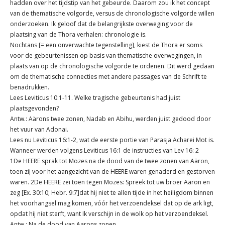
hadden over het tijdstip van het gebeurde. Daarom zou ik het concept
van de thematische volgorde, versus de chronologische volgorde willen
onderzoeken. Ik geloof dat de belangrijkste overweging voor de
plaatsing van de Thora verhalen: chronologie is.
Nochtans [= een onverwachte tegenstelling], kiest de Thora er soms
voor de gebeurtenissen op basis van thematische overwegingen, in
plaats van op de chronologische volgorde te ordenen. Dit werd gedaan
om de thematische connecties met andere passages van de Schrift te
benadrukken.
Lees Leviticus 10:1-11. Welke tragische gebeurtenis had juist
plaatsgevonden?
Antw.: Aärons twee zonen, Nadab en Abihu, werden juist gedood door
het vuur van Adonai.
Lees nu Leviticus 16:1-2, wat de eerste portie van Parasja Acharei Mot is.
Wanneer werden volgens Leviticus 16:1 de instructies van Lev 16: 2
1De HEERE sprak tot Mozes na de dood van de twee zonen van Aäron,
toen zij voor het aangezicht van de HEERE waren genaderd en gestorven
waren. 2De HEERE zei toen tegen Mozes: Spreek tot uw broer Aäron en
zeg [Ex. 30:10; Hebr. 9:7]dat hij niet te allen tijde in het heiligdom binnen
het voorhangsel mag komen, vóór het verzoendeksel dat op de ark ligt,
opdat hij niet sterft, want Ik verschijn in de wolk op het verzoendeksel.
Antw.: Na de dood van Aarons zonen.