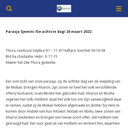
Ga
direct
naar
de
hoofdinhoud
Parasja Sjemini /De achtste dag/ 26 maart 2022.
Thora: Leviticus/ Vayikra 9:1 – 11:47 Haftara: Ezechiël 36:16-38
Brit ha chadasha: Hebr. 9: 11-15
Alweer het 26e Thora gedeelte.
Een overzicht van onze parasja, op de achtste dag van de inwijding van
de Miskan, brengen Aharon, zijn zonen en heel het volk verschillende
offers/ korbanot, zoals Moshe hen geboden had. Aharon en Moshe
zegenen het volk. HaShem staat het volk toe om Zijn aanwezigheid waar
te nemen, nadat zij de Miskan hebben afgemaakt en dichter bij Hem te
komen door middel van hun mitzwot. Nadab en Abihu, twee zonen van
Aharon bedenken en brengen een nieuw soort offer, dat HaShem niet
gevraagd had. Een vuur gaat uit van HaShem en verteert hen, waarmee