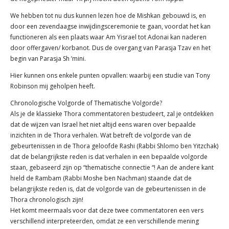
We hebben tot nu dus kunnen lezen hoe de Mishkan gebouwd is, en
door een zevendaagse inwijdingsceremonie te gaan, voordat het kan
functioneren als een plaats waar Am Yisrael tot Adonai kan naderen
door offergaven/ korbanot. Dus de overgang van Parasja Tzav en het
begin van Parasja Sh ’mini.
Hier kunnen ons enkele punten opvallen: waarbij een studie van Tony
Robinson mij geholpen heeft.
Chronologische Volgorde of Thematische Volgorde?
Als je de klassieke Thora commentatoren bestudeert, zal je ontdekken
dat de wijzen van Israel het niet altijd eens waren over bepaalde
inzichten in de Thora verhalen. Wat betreft de volgorde van de
gebeurtenissen in de Thora geloofde Rashi (Rabbi Shlomo ben Yitzchak)
dat de belangrijkste reden is dat verhalen in een bepaalde volgorde
staan, gebaseerd zijn op “thematische connectie “! Aan de andere kant
hield de Rambam (Rabbi Moshe ben Nachman) staande dat de
belangrijkste reden is, dat de volgorde van de gebeurtenissen in de
Thora chronologisch zijn!
Het komt meermaals voor dat deze twee commentatoren een vers
verschillend interpreteerden, omdat ze een verschillende mening