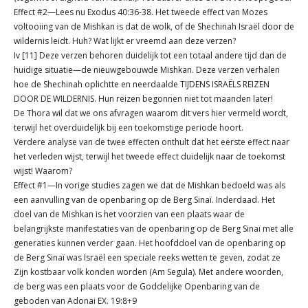
Effect #2—Lees nu Exodus 40:36-38. Het tweede effect van Mozes
voltooiing van de Mishkan is dat de wolk, of de Shechinah Israël door de
wildernis leidt. Huh? Wat lijkt er vreemd aan deze verzen?
Iv [11] Deze verzen behoren duidelijk tot een totaal andere tijd dan de
huidige situatie—de nieuwgebouwde Mishkan. Deze verzen verhalen
hoe de Shechinah oplichtte en neerdaalde TIJDENS ISRAËLS REIZEN
DOOR DE WILDERNIS. Hun reizen begonnen niet tot maanden later!
De Thora wil dat we ons afvragen waarom dit vers hier vermeld wordt,
terwijl het overduidelijk bij een toekomstige periode hoort.
Verdere analyse van de twee effecten onthult dat het eerste effect naar
het verleden wijst, terwijl het tweede effect duidelijk naar de toekomst
wijst! Waarom?
Effect #1—In vorige studies zagen we dat de Mishkan bedoeld was als
een aanvulling van de openbaring op de Berg Sinaï. Inderdaad. Het
doel van de Mishkan is het voorzien van een plaats waar de
belangrijkste manifestaties van de openbaring op de Berg Sinaï met alle
generaties kunnen verder gaan. Het hoofddoel van de openbaring op
de Berg Sinaï was Israël een speciale reeks wetten te geven, zodat ze
Zijn kostbaar volk konden worden (Am Segula). Met andere woorden,
de berg was een plaats voor de Goddelijke Openbaring van de
geboden van Adonai EX. 19:8+9