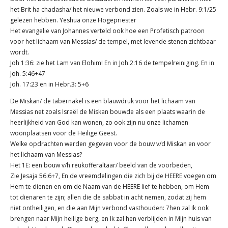
het Brit ha chadasha/ het nieuwe verbond zien. Zoals we in Hebr. 9:1/25
gelezen hebben. Yeshua onze Hogepriester
Het evangelie van Johannes verteld ook hoe een Profetisch patroon
voor het lichaam van Messias/ de tempel, met levende stenen zichtbaar
wordt.
Joh 1:36: zie het Lam van Elohim! En in Joh.2:16 de tempelreiniging. En in
Joh. 5:46+47
Joh. 17:23 en in Hebr.3: 5+6
De Miskan/ de tabernakel is een blauwdruk voor het lichaam van
Messias net zoals Israël de Miskan bouwde als een plaats waarin de
heerlijkheid van God kan wonen, zo ook zijn nu onze lichamen
woonplaatsen voor de Heilige Geest.
Welke opdrachten werden gegeven voor de bouw v/d Miskan en voor
het lichaam van Messias?
Het 1E: een bouw v/h reukofferaltaar/ beeld van de voorbeden,
Zie Jesaja 56:6+7, En de vreemdelingen die zich bij de HEERE voegen om
Hem te dienen en om de Naam van de HEERE lief te hebben, om Hem
tot dienaren te zijn; allen die de sabbat in acht nemen, zodat zij hem
niet ontheiligen, en die aan Mijn verbond vasthouden: 7hen zal Ik ook
brengen naar Mijn heilige berg, en Ik zal hen verblijden in Mijn huis van