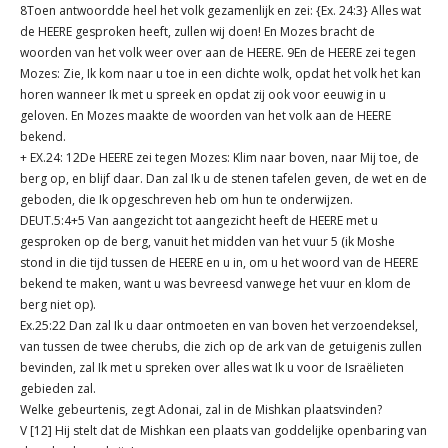
8Toen antwoordde heel het volk gezamenlijk en zei: {Ex. 24:3} Alles wat
de HEERE gesproken heeft, zullen wij doen! En Mozes bracht de
woorden van het volk weer over aan de HEERE. 9En de HEERE zei tegen
Mozes: Zie, Ik kom naar u toe in een dichte wolk, opdat het volk het kan
horen wanneer Ik met u spreek en opdat zij ook voor eeuwig in u
geloven. En Mozes maakte de woorden van het volk aan de HEERE
bekend.
+ EX.24: 12De HEERE zei tegen Mozes: Klim naar boven, naar Mij toe, de
berg op, en blijf daar. Dan zal Ik u de stenen tafelen geven, de wet en de
geboden, die Ik opgeschreven heb om hun te onderwijzen.
DEUT.5:4+5 Van aangezicht tot aangezicht heeft de HEERE met u
gesproken op de berg, vanuit het midden van het vuur 5 (ik Moshe
stond in die tijd tussen de HEERE en u in, om u het woord van de HEERE
bekend te maken, want u was bevreesd vanwege het vuur en klom de
berg niet op).
Ex.25:22 Dan zal Ik u daar ontmoeten en van boven het verzoendeksel,
van tussen de twee cherubs, die zich op de ark van de getuigenis zullen
bevinden, zal Ik met u spreken over alles wat Ik u voor de Israëlieten
gebieden zal.
Welke gebeurtenis, zegt Adonai, zal in de Mishkan plaatsvinden?
V [12] Hij stelt dat de Mishkan een plaats van goddelijke openbaring van