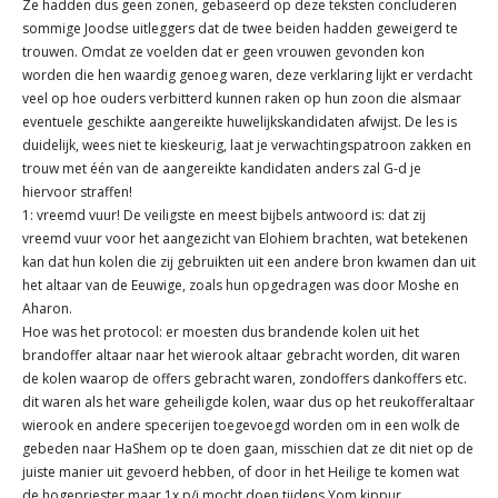
Ze hadden dus geen zonen, gebaseerd op deze teksten concluderen
sommige Joodse uitleggers dat de twee beiden hadden geweigerd te
trouwen. Omdat ze voelden dat er geen vrouwen gevonden kon
worden die hen waardig genoeg waren, deze verklaring lijkt er verdacht
veel op hoe ouders verbitterd kunnen raken op hun zoon die alsmaar
eventuele geschikte aangereikte huwelijkskandidaten afwijst. De les is
duidelijk, wees niet te kieskeurig, laat je verwachtingspatroon zakken en
trouw met één van de aangereikte kandidaten anders zal G-d je
hiervoor straffen!
1: vreemd vuur! De veiligste en meest bijbels antwoord is: dat zij
vreemd vuur voor het aangezicht van Elohiem brachten, wat betekenen
kan dat hun kolen die zij gebruikten uit een andere bron kwamen dan uit
het altaar van de Eeuwige, zoals hun opgedragen was door Moshe en
Aharon.
Hoe was het protocol: er moesten dus brandende kolen uit het
brandoffer altaar naar het wierook altaar gebracht worden, dit waren
de kolen waarop de offers gebracht waren, zondoffers dankoffers etc.
dit waren als het ware geheiligde kolen, waar dus op het reukofferaltaar
wierook en andere specerijen toegevoegd worden om in een wolk de
gebeden naar HaShem op te doen gaan, misschien dat ze dit niet op de
juiste manier uit gevoerd hebben, of door in het Heilige te komen wat
de hogepriester maar 1x p/j mocht doen tijdens Yom kippur