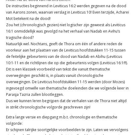
De instructies beginnend in Leviticus 16:2 werden gegeven na de dood
van Aarons zonen, waarvan verslag in Leviticus 10! Even terzijde, Acharei
Mot betekent na de dood!
Zou het (chronologisch gezien) niet logischer zijn geweest als Leviticus
16:1 onmiddellijk was gevolgd na het verhaal van Nadab en Avihu’s
tragische dood?
Natuurlijk wel. Nochtans, geeft de Thora om één of andere reden de
voorkeur aan het plaatsen van de Leviticus hoofdstukken 11-15 tussen
de feitelijke gebeurtenis van de dood van Nadab en Abihu (Leviticus
10:1-11 en de richtlijnen die op die gebeurtenis volgen (Leviticus 16:1ff).
Dit is een klassiek voorbeeld van tekst die vanuit thematische
overwegingen geschikt is, in plaats vanuit chronologische
overwegingen. De Leviticus hoofdstukken 11-15 werden (door Mozes)
ingevoegd omwille van thematische doeleinden die we volgende keer in
Parasja Tazria zullen blootleggen.
Dus we kunnen leren begrijpen dat de verhalen van de Thora niet altijd
in strikt chronologische volgorde geschreven zijn!
Extra lange versie en diepgang m.b.t. chronologie en thematische
volgorde:
Er schijnen talrijke soortgelijke voorbeelden te zijn. Laten we vervolgens