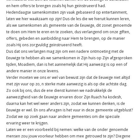
en hem offers te brengen zoals hij hun geïnstrueerd had.
Hedendaagse samenkomsten zijn vaak gebaseerd op entertainment,
laten we hier waakzaam op zijn! Dus de les die we hieruit kunnen leren,
als we samenkomen als gemeente van de Eeuwige, dit zonet genoemde
te doen om Hem te eren en te zoeken, dus verlangend om onze giften,
offers, gebeden en aanbidding naar Hem te brengen, op de manier
zoals Hij ons zorgvuldig geïnstrueerd heeft.
Dus dat ons verlangen mag zijn om een nadere ontmoeting met de
Eeuwige te hebben als we samenkomen in Zijn huis op Zijn afgesproken
tijden, Moadiem, dan is het aannemelijk dat Hij aanwezig is op een of
andere manier in onze levens.
Verder moeten we ons er wel van bewust zijn dat de Eeuwige niet altijd
met zijn vuur op zo, n sterke mate aanwezig is als op die achtste dag.
Zo ook bij ons, dus de ene dienst kunnen we nadrukkelijk de
aanwezigheid van de Eeuwige ervaren door Zijn Ruach ha kodesh,
daarna kan het wel weer anders zijn, zodat we kunnen denken, is de
Eeuwige er wel. En ons afvragen is het vuur in deze gemeente uitgeblust?
Zodat we op zoek gaan naar andere gemeentes om die speciale
ervaring weer te krijgen.
Laten we er een voorbeeld bij nemen: welke van de onder genoemde
mensen zou jouw voorkeur hebben om mee getrouwd te zijn? Diegene