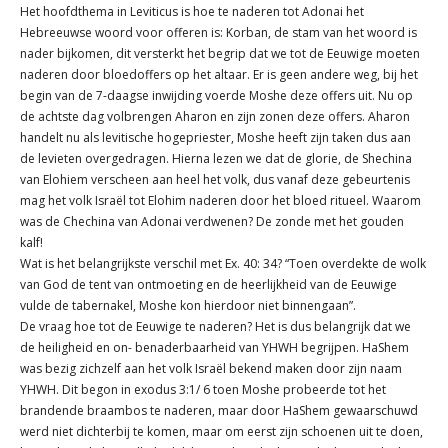
Het hoofdthema in Leviticus is hoe te naderen tot Adonai het
Hebreeuwse woord voor offeren is: Korban, de stam van het woord is
nader bijkomen, dit versterkt het begrip dat we tot de Eeuwige moeten
naderen door bloedoffers op het altaar. Er is geen andere weg, bij het
begin van de 7-daagse inwijding voerde Moshe deze offers uit. Nu op
de achtste dag volbrengen Aharon en zijn zonen deze offers. Aharon
handelt nu als levitische hogepriester, Moshe heeft zijn taken dus aan
de levieten overgedragen. Hierna lezen we dat de glorie, de Shechina
van Elohiem verscheen aan heel het volk, dus vanaf deze gebeurtenis
mag het volk Israël tot Elohim naderen door het bloed ritueel. Waarom
was de Chechina van Adonai verdwenen? De zonde met het gouden
kalf!
Wat is het belangrijkste verschil met Ex. 40: 34? “Toen overdekte de wolk
van God de tent van ontmoeting en de heerlijkheid van de Eeuwige
vulde de tabernakel, Moshe kon hierdoor niet binnengaan”.
De vraag hoe tot de Eeuwige te naderen? Het is dus belangrijk dat we
de heiligheid en on- benaderbaarheid van YHWH begrijpen. HaShem
was bezig zichzelf aan het volk Israël bekend maken door zijn naam
YHWH. Dit begon in exodus 3:1/ 6 toen Moshe probeerde tot het
brandende braambos te naderen, maar door HaShem gewaarschuwd
werd niet dichterbij te komen, maar om eerst zijn schoenen uit te doen,