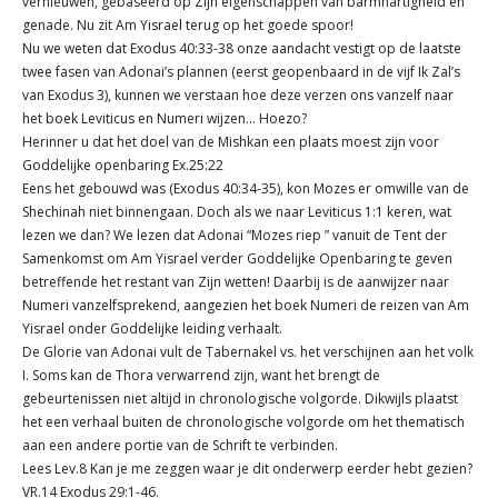
vernieuwen, gebaseerd op Zijn eigenschappen van barmhartigheid en
genade. Nu zit Am Yisrael terug op het goede spoor!
Nu we weten dat Exodus 40:33-38 onze aandacht vestigt op de laatste
twee fasen van Adonai’s plannen (eerst geopenbaard in de vijf Ik Zal’s
van Exodus 3), kunnen we verstaan hoe deze verzen ons vanzelf naar
het boek Leviticus en Numeri wijzen... Hoezo?
Herinner u dat het doel van de Mishkan een plaats moest zijn voor
Goddelijke openbaring Ex.25:22
Eens het gebouwd was (Exodus 40:34-35), kon Mozes er omwille van de
Shechinah niet binnengaan. Doch als we naar Leviticus 1:1 keren, wat
lezen we dan? We lezen dat Adonai “Mozes riep ” vanuit de Tent der
Samenkomst om Am Yisrael verder Goddelijke Openbaring te geven
betreffende het restant van Zijn wetten! Daarbij is de aanwijzer naar
Numeri vanzelfsprekend, aangezien het boek Numeri de reizen van Am
Yisrael onder Goddelijke leiding verhaalt.
De Glorie van Adonai vult de Tabernakel vs. het verschijnen aan het volk
I. Soms kan de Thora verwarrend zijn, want het brengt de
gebeurtenissen niet altijd in chronologische volgorde. Dikwijls plaatst
het een verhaal buiten de chronologische volgorde om het thematisch
aan een andere portie van de Schrift te verbinden.
Lees Lev.8 Kan je me zeggen waar je dit onderwerp eerder hebt gezien?
VR.14 Exodus 29:1-46.