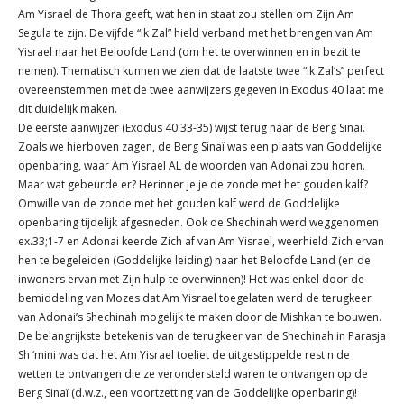
Am Yisrael de Thora geeft, wat hen in staat zou stellen om Zijn Am
Segula te zijn. De vijfde “Ik Zal” hield verband met het brengen van Am
Yisrael naar het Beloofde Land (om het te overwinnen en in bezit te
nemen). Thematisch kunnen we zien dat de laatste twee “Ik Zal’s” perfect
overeenstemmen met de twee aanwijzers gegeven in Exodus 40 laat me
dit duidelijk maken.
De eerste aanwijzer (Exodus 40:33-35) wijst terug naar de Berg Sinaï.
Zoals we hierboven zagen, de Berg Sinaï was een plaats van Goddelijke
openbaring, waar Am Yisrael AL de woorden van Adonai zou horen.
Maar wat gebeurde er? Herinner je je de zonde met het gouden kalf?
Omwille van de zonde met het gouden kalf werd de Goddelijke
openbaring tijdelijk afgesneden. Ook de Shechinah werd weggenomen
ex.33;1-7 en Adonai keerde Zich af van Am Yisrael, weerhield Zich ervan
hen te begeleiden (Goddelijke leiding) naar het Beloofde Land (en de
inwoners ervan met Zijn hulp te overwinnen)! Het was enkel door de
bemiddeling van Mozes dat Am Yisrael toegelaten werd de terugkeer
van Adonai’s Shechinah mogelijk te maken door de Mishkan te bouwen.
De belangrijkste betekenis van de terugkeer van de Shechinah in Parasja
Sh ‘mini was dat het Am Yisrael toeliet de uitgestippelde rest n de
wetten te ontvangen die ze verondersteld waren te ontvangen op de
Berg Sinaï (d.w.z., een voortzetting van de Goddelijke openbaring)!