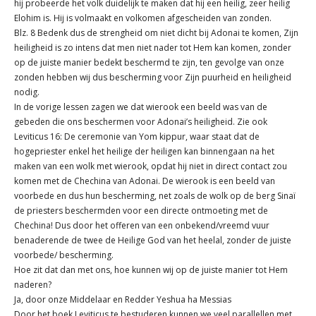
hij probeerde het volk duidelijk te maken dat hij een heilig, zeer heilig
Elohim is. Hij is volmaakt en volkomen afgescheiden van zonden.
Blz. 8 Bedenk dus de strengheid om niet dicht bij Adonai te komen, Zijn
heiligheid is zo intens dat men niet nader tot Hem kan komen, zonder
op de juiste manier bedekt beschermd te zijn, ten gevolge van onze
zonden hebben wij dus bescherming voor Zijn puurheid en heiligheid
nodig.
In de vorige lessen zagen we dat wierook een beeld was van de
gebeden die ons beschermen voor Adonai’s heiligheid. Zie ook
Leviticus 16: De ceremonie van Yom kippur, waar staat dat de
hogepriester enkel het heilige der heiligen kan binnengaan na het
maken van een wolk met wierook, opdat hij niet in direct contact zou
komen met de Chechina van Adonai. De wierook is een beeld van
voorbede en dus hun bescherming, net zoals de wolk op de berg Sinaï
de priesters beschermden voor een directe ontmoeting met de
Chechina! Dus door het offeren van een onbekend/vreemd vuur
benaderende de twee de Heilige God van het heelal, zonder de juiste
voorbede/ bescherming.
Hoe zit dat dan met ons, hoe kunnen wij op de juiste manier tot Hem
naderen?
Ja, door onze Middelaar en Redder Yeshua ha Messias
Door het boek Leviticus te bestuderen kunnen we veel parallellen met