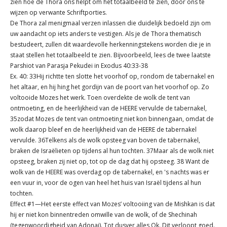
zien hoe de Thora ons helpt om het totaalbeeld te zien, door ons te
wijzen op verwante Schriftporties.
De Thora zal menigmaal verzen inlassen die duidelijk bedoeld zijn om
uw aandacht op iets anders te vestigen. Als je de Thora thematisch
bestudeert, zullen dit waardevolle herkenningstekens worden die je in
staat stellen het totaalbeeld te zien. Bijvoorbeeld, lees de twee laatste
Parshiot van Parasja Pekudei in Exodus 40:33-38
Ex. 40: 33Hij richtte ten slotte het voorhof op, rondom de tabernakel en
het altaar, en hij hing het gordijn van de poort van het voorhof op. Zo
voltooide Mozes het werk. Toen overdekte de wolk de tent van
ontmoeting, en de heerlijkheid van de HEERE vervulde de tabernakel,
35zodat Mozes de tent van ontmoeting niet kon binnengaan, omdat de
wolk daarop bleef en de heerlijkheid van de HEERE de tabernakel
vervulde. 36Telkens als de wolk opsteeg van boven de tabernakel,
braken de Israëlieten op tijdens al hun tochten. 37Maar als de wolk niet
opsteeg, braken zij niet op, tot op de dag dat hij opsteeg. 38 Want de
wolk van de HEERE was overdag op de tabernakel, en 's nachts was er
een vuur in, voor de ogen van heel het huis van Israël tijdens al hun
tochten.
Effect #1—Het eerste effect van Mozes’ voltooiing van de Mishkan is dat
hij er niet kon binnentreden omwille van de wolk, of de Shechinah
(tegenwoordigheid van Adonai). Tot dusver alles Ok. Dit verloopt goed.