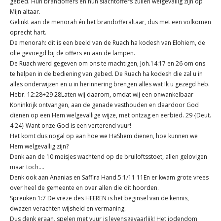
gebed. Hun brandoffers en hun slachtoffers zullen welgevallig zijn op
Mijn altaar.
Gelinkt aan de menorah én het brandofferaltaar, dus met een volkomen
oprecht hart.
De menorah: dit is een beeld van de Ruach ha kodesh van Elohiem, de
olie gevoegd bij de offers en aan de lampen.
De Ruach werd gegeven om ons te machtigen, Joh.14:17 en 26 om ons
te helpen in de bediening van gebed. De Ruach ha kodesh die zal u in
alles onderwijzen en u in herinnering brengen alles wat Ik u gezegd heb.
Hebr. 12:28+29 28Laten wij daarom, omdat wij een onwankelbaar
Koninkrijk ontvangen, aan de genade vasthouden en daardoor God
dienen op een Hem welgevallige wijze, met ontzag en eerbied. 29 {Deut.
4:24} Want onze God is een verterend vuur!
Het komt dus nogal op aan hoe we HaShem dienen, hoe kunnen we
Hem welgevallig zijn?
Denk aan de 10 meisjes wachtend op de bruiloftsstoet, allen gelovigen
maar toch….
Denk ook aan Ananias en Saffira Hand.5:1/11 11En er kwam grote vrees
over heel de gemeente en over allen die dit hoorden.
Spreuken 1:7 De vreze des HEEREN is het beginsel van de kennis,
dwazen verachten wijsheid en vermaning.
Dus denk eraan, spelen met vuur is levensgevaarlijk! Het jodendom