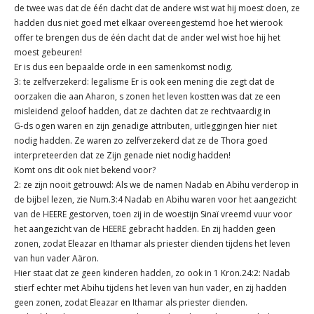
de twee was dat de één dacht dat de andere wist wat hij moest doen, ze
hadden dus niet goed met elkaar overeengestemd hoe het wierook
offer te brengen dus de één dacht dat de ander wel wist hoe hij het
moest gebeuren!
Er is dus een bepaalde orde in een samenkomst nodig.
3: te zelfverzekerd: legalisme Er is ook een mening die zegt dat de
oorzaken die aan Aharon, s zonen het leven kostten was dat ze een
misleidend geloof hadden, dat ze dachten dat ze rechtvaardig in
G-ds ogen waren en zijn genadige attributen, uitleggingen hier niet
nodig hadden. Ze waren zo zelfverzekerd dat ze de Thora goed
interpreteerden dat ze Zijn genade niet nodig hadden!
Komt ons dit ook niet bekend voor?
2: ze zijn nooit getrouwd: Als we de namen Nadab en Abihu verderop in
de bijbel lezen, zie Num.3:4 Nadab en Abihu waren voor het aangezicht
van de HEERE gestorven, toen zij in de woestijn Sinaï vreemd vuur voor
het aangezicht van de HEERE gebracht hadden. En zij hadden geen
zonen, zodat Eleazar en Ithamar als priester dienden tijdens het leven
van hun vader Aäron.
Hier staat dat ze geen kinderen hadden, zo ook in 1 Kron.24:2: Nadab
stierf echter met Abihu tijdens het leven van hun vader, en zij hadden
geen zonen, zodat Eleazar en Ithamar als priester dienden.