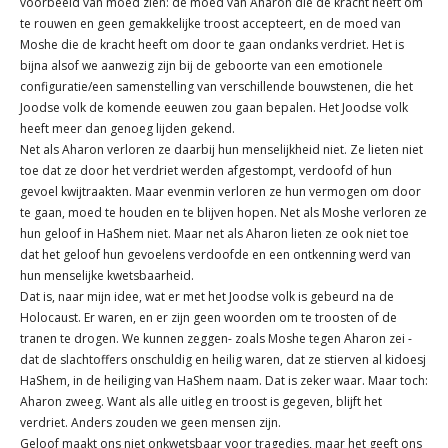
voorbeeld van moed zien: de moed van Aharon die de kracht heeft om
te rouwen en geen gemakkelijke troost accepteert, en de moed van
Moshe die de kracht heeft om door te gaan ondanks verdriet. Het is
bijna alsof we aanwezig zijn bij de geboorte van een emotionele
configuratie/een samenstelling van verschillende bouwstenen, die het
Joodse volk de komende eeuwen zou gaan bepalen. Het Joodse volk
heeft meer dan genoeg lijden gekend.
Net als Aharon verloren ze daarbij hun menselijkheid niet. Ze lieten niet
toe dat ze door het verdriet werden afgestompt, verdoofd of hun
gevoel kwijtraakten. Maar evenmin verloren ze hun vermogen om door
te gaan, moed te houden en te blijven hopen. Net als Moshe verloren ze
hun geloof in HaShem niet. Maar net als Aharon lieten ze ook niet toe
dat het geloof hun gevoelens verdoofde en een ontkenning werd van
hun menselijke kwetsbaarheid.
Dat is, naar mijn idee, wat er met het Joodse volk is gebeurd na de
Holocaust. Er waren, en er zijn geen woorden om te troosten of de
tranen te drogen. We kunnen zeggen- zoals Moshe tegen Aharon zei -
dat de slachtoffers onschuldig en heilig waren, dat ze stierven al kidoesj
HaShem, in de heiliging van HaShem naam. Dat is zeker waar. Maar toch:
Aharon zweeg. Want als alle uitleg en troost is gegeven, blijft het
verdriet. Anders zouden we geen mensen zijn.
Geloof maakt ons niet onkwetsbaar voor tragedies, maar het geeft ons