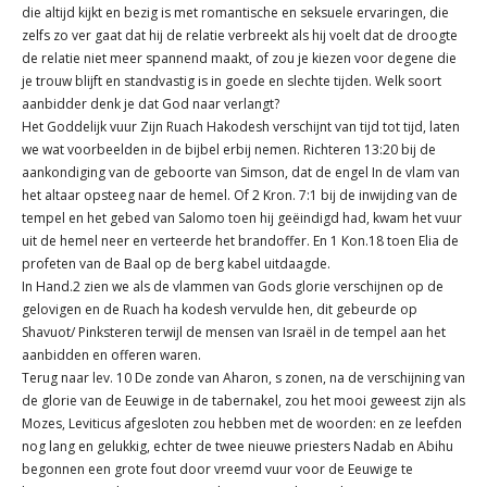
die altijd kijkt en bezig is met romantische en seksuele ervaringen, die
zelfs zo ver gaat dat hij de relatie verbreekt als hij voelt dat de droogte
de relatie niet meer spannend maakt, of zou je kiezen voor degene die
je trouw blijft en standvastig is in goede en slechte tijden. Welk soort
aanbidder denk je dat God naar verlangt?
Het Goddelijk vuur Zijn Ruach Hakodesh verschijnt van tijd tot tijd, laten
we wat voorbeelden in de bijbel erbij nemen. Richteren 13:20 bij de
aankondiging van de geboorte van Simson, dat de engel In de vlam van
het altaar opsteeg naar de hemel. Of 2 Kron. 7:1 bij de inwijding van de
tempel en het gebed van Salomo toen hij geëindigd had, kwam het vuur
uit de hemel neer en verteerde het brandoffer. En 1 Kon.18 toen Elia de
profeten van de Baal op de berg kabel uitdaagde.
In Hand.2 zien we als de vlammen van Gods glorie verschijnen op de
gelovigen en de Ruach ha kodesh vervulde hen, dit gebeurde op
Shavuot/ Pinksteren terwijl de mensen van Israël in de tempel aan het
aanbidden en offeren waren.
Terug naar lev. 10 De zonde van Aharon, s zonen, na de verschijning van
de glorie van de Eeuwige in de tabernakel, zou het mooi geweest zijn als
Mozes, Leviticus afgesloten zou hebben met de woorden: en ze leefden
nog lang en gelukkig, echter de twee nieuwe priesters Nadab en Abihu
begonnen een grote fout door vreemd vuur voor de Eeuwige te