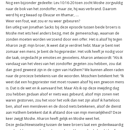
Nog een bijzonder gedeelte: Lev.10:16-20 toen zocht Moshe zorgvuldig
naar de bok van het zondoffer, maar zie, hij was verbrand. Daarom
werd hij erg kwaad op Eleazar en Ithamar, ….
Weer een fout, wat zou er nu weer gebeuren?
Een uitleg van Jonathan Sacks: bij deze episode tussen beide broers is
Moshe met iets heel anders bezig, met de gemeenschap, waarvan de
zonden moeten worden verzoend door een offer. Het is alsof hij tegen
Aharon zegt: mijn broer, Ik weet dat je verdriet hebt. Maar je bent niet
zomaar een mens. Je bent de hogepriester. Het volk heeft je nodig voor
die taak, ongedacht je emoties en gevoelens. Aharon antwoordt: “Als ik
vandaag van het vlees van het zondoffer gegeten zou hebben, zou dat
dan goed geweest zijn in de ogen van HaShem? We kunnen alleen raden
naar de precieze betekenis van die woorden. Misschien betekent het: “Ik
weet dat een hogepriester niet moet rouwen alsof hij een gewoon mens
is. Dat is de wet en ik aanvaard het. Maar Als ik op deze inwijding dag
zou hebben gedaan alsof er niets was gebeurd, alsof mijn zonen niet
waren gestorven, zou het voor het volk dan niet zijn alsof ik harteloos
ben, alsof een mensleven en de dood niets betekenen, alsof de dienst
aan HaShem betekent dat ik afstand doe van mijn menselijkheid? Deze
keer zwijgt Moshe. Aharon heeft gelijk en Moshe weet het.
Deze gedachtewisseling tussen de twee broers laat een gedenkwaardig