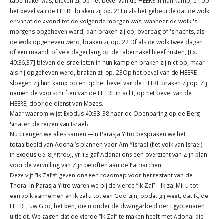
tabernakel was, bleven zij op het bevel van de HEERE in hun kamp, en op
het bevel van de HEERE braken zij op. 21En als het gebeurde dat de wolk
er vanaf de avond tot de volgende morgen was, wanneer de wolk 's
morgens opgeheven werd, dan braken zij op; overdag of 's nachts, als
de wolk opgeheven werd, braken zij op. 22 Of als de wolk twee dagen
of een maand, of vele dagenlang op de tabernakel bleef rusten, [Ex.
40:36,37] bleven de Israëlieten in hun kamp en braken zij niet op; maar
als hij opgeheven werd, braken zij op. 23Op het bevel van de HEERE
sloegen zij hun kamp op en op het bevel van de HEERE braken zij op. Zij
namen de voorschriften van de HEERE in acht, op het bevel van de
HEERE, door de dienst van Mozes.
Maar waarom wijst Exodus 40:33-38 naar de Openbaring op de Berg
Sinaï en de reizen van Israël?
Nu brengen we alles samen —In Parasja Yitro bespraken we het
totaalbeeld van Adonai’s plannen voor Am Yisrael (het volk van Israël).
In Exodus 6:5-8[Yitro6], vr.13 gaf Adonai ons een overzicht van Zijn plan
voor de vervulling van Zijn beloften aan de Patriarchen.
Deze vijf “Ik Zal’s” geven ons een roadmap voor het restant van de
Thora. In Parasja Yitro waren we bij de vierde ”Ik Zal”—Ik zal Mij u tot
een volk aannemen en Ik zal u tot een God zijn, opdat gij weet, dat Ik, de
HEERE, uw God, het ben, die u onder de dwangarbeid der Egyptenaren
uitleidt. We zagen dat de vierde “Ik Zal” te maken heeft met Adonai die