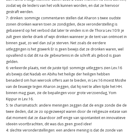
zodat wij de leiders van het volk kunnen worden, en dat ze hiervoor
gestraft werden.
7: drinken: sommige commentaren stellen dat Aharon s twee oudste
zonen dronken waren toen ze zondigden, deze veronderstelling is
gebaseerd op het verbod dat later te vinden is in de Thora Lev.10:9: je
zult geen sterke drank of wijn drinken wanneer je de tent van ontmoet in
binnen gaat, zo wel dan zul je sterven. Net zoals de eerdere
uitleggingen is het giswerk Er is geen bewijs dat ze dronken waren, wel
opvallend is dat dit na de gebeurtenis in de schrift als gebod is gaan
gelden.
6: verkeerde plaats, niet de juiste tijd: sommige uitleggers zien Lev.16
als bewijs dat Nadab en Abihu het heilige der heiligen hebben
benaderd om hun wierook offers aan te bieden, in Lev.16 moest Moshe
van de Eeuwige tegen Aharon zeggen, dat hij niet te allen tijde het HH.
binnen mag gaan, zie de bepalingen voor grote verzoendag, Yom
Kippur in Lev.16.
5: te charismatisch: andere meningen zeggen dat de enige zonde die de
twee deden, dat ze zo opgezweept waren door de religieuze extase van
dat moment dat ze daardoor zelf enige van spontaniteit en innovatieve
ideeën voortbrachten, dit was dus geen goed idee!
4: slechte veronderstellingen: een andere mening is dat de zonde van