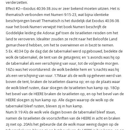
verderzetten.
Effect #2—Exodus 40:36-38 zou er zeer bekend moeten uitzien. Het is
thematisch verbonden met Numeri 9:15-23, wat bijna identieke
beschrijvingen bevat! Thematisch is het duidelijk dat Exodus 40:36-38
naar het boek Numeri verwijst! Het boek Numeri beschrijft de
Goddelijke leiding die Adonai gaf toen de Israëlieten reisden om het
land te veroveren. Idealiter zouden ze recht naar het Beloofde Land
gemarcheerd hebben, om het te overwinnen en in bezit te nemen.
5 Ex. 40:34 Op de dag dat de tabernakel werd opgebouwd, bedekte de
wolk de tabernakel, de tent van de getuigenis; en 's avonds was hij op
de tabernakel als een verschijning van vuur, tot de volgende morgen.
16Zo was het voortdurend: de wolk bedekte hem en 's nachts was hij
als een verschijning van vuur. 17Maar als de wolk opgeheven werd van
boven de tent, braken de Israëlieten daarna op; en op de plaats waar
de wolk bleef rusten, daar sloegen de Israëlieten hun kamp op. 18Op
het bevel van de HEERE braken de Israëlieten op, en op het bevel van de
HEERE sloegen zij hun kamp op. Alle dagen waarop de wolk op de
tabernakel bleef rusten, bleven zij in hun kamp.
Num.9: 19 Als de wolk vele dagen boven de tabernakel bleef staan,
namen de Israëlieten de voorschriften van de HEERE in acht en braken
zij niet op. 20Als het gebeurde dat de wolk maar weinig dagen op de