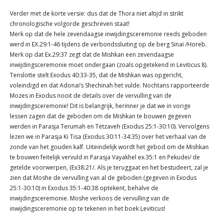
Verder met de korte versie: dus dat de Thora niet altijd in strikt
chronologische volgorde geschreven staat!
Merk op dat de hele zevendaagse inwijdingsceremonie reeds geboden
werd in EX.29:1-46 tijdens de verbondssluiting op de berg Sinaï /Horeb.
Merk op dat Ex.29:37 zegt dat de Mishkan een zevendaagse
inwijdingsceremonie moet ondergaan (zoals opgetekend in Leviticus 8).
Tenslotte stelt Exodus 40:33-35, dat de Mishkan was opgericht,
voleindigd en dat Adonai’s Shechinah het vulde. Nochtans rapporteerde
Mozes in Exodus nooit de details over de vervulling van de
inwijdingsceremonie! Dit is belangrijk, herinner je dat we in vorige
lessen zagen dat de geboden om de Mishkan te bouwen gegeven
werden in Parasja Terumah en Tetzaveh (Exodus 25:1-30:10). Vervolgens
lezen we in Parasja Ki Tisa (Exodus 30:11-34:35) over het verhaal van de
zonde van het gouden kalf. Uiteindelijk wordt het gebod om de Mishkan
te bouwen feitelijk vervuld in Parasja Vayakhel ex.35:1 en Pekudei/ de
getelde voorwerpen, (Ex38:21/. Als je teruggaat en het bestudeert, zal je
zien dat Moshe de vervulling van al de geboden (gegeven in Exodus
25:1-30:10) in Exodus 35:1-40:38 optekent, behalve de
inwijdingsceremonie. Moshe verkoos de vervulling van de
inwijdingsceremonie op te tekenen in het boek Leviticus!