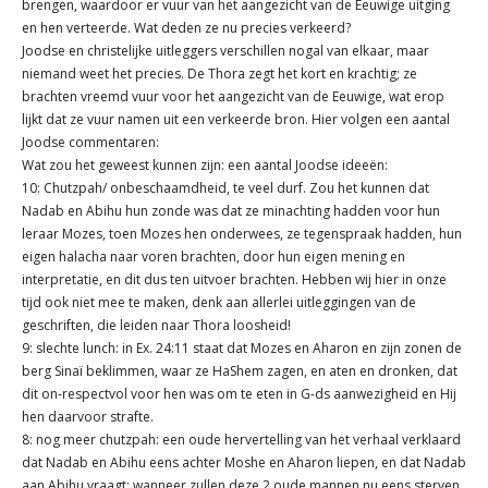
brengen, waardoor er vuur van het aangezicht van de Eeuwige uitging
en hen verteerde. Wat deden ze nu precies verkeerd?
Joodse en christelijke uitleggers verschillen nogal van elkaar, maar
niemand weet het precies. De Thora zegt het kort en krachtig; ze
brachten vreemd vuur voor het aangezicht van de Eeuwige, wat erop
lijkt dat ze vuur namen uit een verkeerde bron. Hier volgen een aantal
Joodse commentaren:
Wat zou het geweest kunnen zijn: een aantal Joodse ideeën:
10: Chutzpah/ onbeschaamdheid, te veel durf. Zou het kunnen dat
Nadab en Abihu hun zonde was dat ze minachting hadden voor hun
leraar Mozes, toen Mozes hen onderwees, ze tegenspraak hadden, hun
eigen halacha naar voren brachten, door hun eigen mening en
interpretatie, en dit dus ten uitvoer brachten. Hebben wij hier in onze
tijd ook niet mee te maken, denk aan allerlei uitleggingen van de
geschriften, die leiden naar Thora loosheid!
9: slechte lunch: in Ex. 24:11 staat dat Mozes en Aharon en zijn zonen de
berg Sinaï beklimmen, waar ze HaShem zagen, en aten en dronken, dat
dit on-respectvol voor hen was om te eten in G-ds aanwezigheid en Hij
hen daarvoor strafte.
8: nog meer chutzpah: een oude hervertelling van het verhaal verklaard
dat Nadab en Abihu eens achter Moshe en Aharon liepen, en dat Nadab
aan Abihu vraagt: wanneer zullen deze 2 oude mannen nu eens sterven,