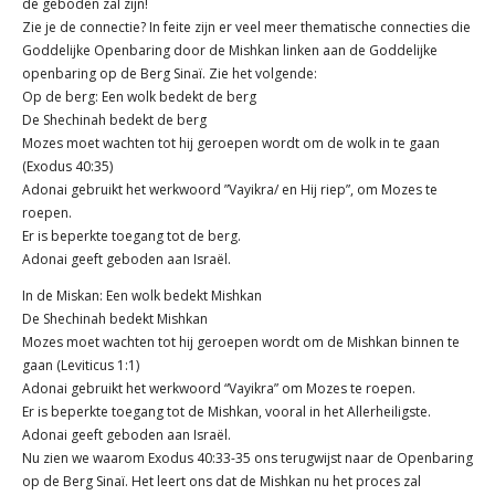
de geboden zal zijn!
Zie je de connectie? In feite zijn er veel meer thematische connecties die
Goddelijke Openbaring door de Mishkan linken aan de Goddelijke
openbaring op de Berg Sinaï. Zie het volgende:
Op de berg: Een wolk bedekt de berg
De Shechinah bedekt de berg
Mozes moet wachten tot hij geroepen wordt om de wolk in te gaan
(Exodus 40:35)
Adonai gebruikt het werkwoord ”Vayikra/ en Hij riep”, om Mozes te
roepen.
Er is beperkte toegang tot de berg.
Adonai geeft geboden aan Israël.
In de Miskan: Een wolk bedekt Mishkan
De Shechinah bedekt Mishkan
Mozes moet wachten tot hij geroepen wordt om de Mishkan binnen te
gaan (Leviticus 1:1)
Adonai gebruikt het werkwoord “Vayikra” om Mozes te roepen.
Er is beperkte toegang tot de Mishkan, vooral in het Allerheiligste.
Adonai geeft geboden aan Israël.
Nu zien we waarom Exodus 40:33-35 ons terugwijst naar de Openbaring
op de Berg Sinaï. Het leert ons dat de Mishkan nu het proces zal