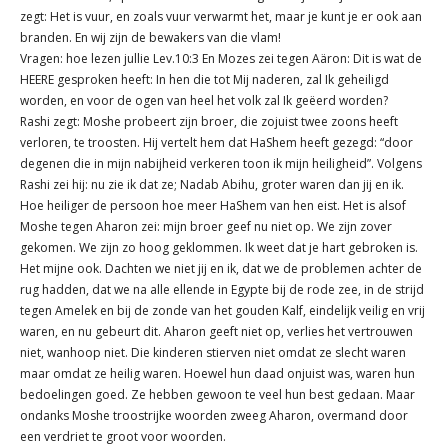
zegt: Het is vuur, en zoals vuur verwarmt het, maar je kunt je er ook aan
branden. En wij zijn de bewakers van die vlam!
Vragen: hoe lezen jullie Lev.10:3 En Mozes zei tegen Aäron: Dit is wat de
HEERE gesproken heeft: In hen die tot Mij naderen, zal Ik geheiligd
worden, en voor de ogen van heel het volk zal Ik geëerd worden?
Rashi zegt: Moshe probeert zijn broer, die zojuist twee zoons heeft
verloren, te troosten. Hij vertelt hem dat HaShem heeft gezegd: “door
degenen die in mijn nabijheid verkeren toon ik mijn heiligheid”. Volgens
Rashi zei hij: nu zie ik dat ze; Nadab Abihu, groter waren dan jij en ik.
Hoe heiliger de persoon hoe meer HaShem van hen eist. Het is alsof
Moshe tegen Aharon zei: mijn broer geef nu niet op. We zijn zover
gekomen. We zijn zo hoog geklommen. Ik weet dat je hart gebroken is.
Het mijne ook. Dachten we niet jij en ik, dat we de problemen achter de
rug hadden, dat we na alle ellende in Egypte bij de rode zee, in de strijd
tegen Amelek en bij de zonde van het gouden Kalf, eindelijk veilig en vrij
waren, en nu gebeurt dit. Aharon geeft niet op, verlies het vertrouwen
niet, wanhoop niet. Die kinderen stierven niet omdat ze slecht waren
maar omdat ze heilig waren. Hoewel hun daad onjuist was, waren hun
bedoelingen goed. Ze hebben gewoon te veel hun best gedaan. Maar
ondanks Moshe troostrijke woorden zweeg Aharon, overmand door
een verdriet te groot voor woorden.