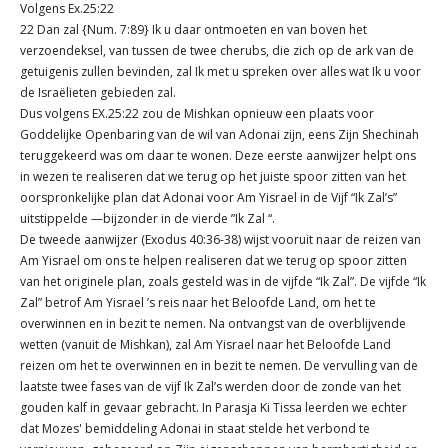
Volgens Ex.25:22
22 Dan zal {Num. 7:89} Ik u daar ontmoeten en van boven het
verzoendeksel, van tussen de twee cherubs, die zich op de ark van de
getuigenis zullen bevinden, zal Ik met u spreken over alles wat Ik u voor
de Israëlieten gebieden zal.
Dus volgens EX.25:22 zou de Mishkan opnieuw een plaats voor
Goddelijke Openbaring van de wil van Adonai zijn, eens Zijn Shechinah
teruggekeerd was om daar te wonen. Deze eerste aanwijzer helpt ons
in wezen te realiseren dat we terug op het juiste spoor zitten van het
oorspronkelijke plan dat Adonai voor Am Yisrael in de Vijf “Ik Zal’s”
uitstippelde —bijzonder in de vierde ”Ik Zal “.
De tweede aanwijzer (Exodus 40:36-38) wijst vooruit naar de reizen van
Am Yisrael om ons te helpen realiseren dat we terug op spoor zitten
van het originele plan, zoals gesteld was in de vijfde “Ik Zal”. De vijfde “Ik
Zal” betrof Am Yisrael ’s reis naar het Beloofde Land, om het te
overwinnen en in bezit te nemen. Na ontvangst van de overblijvende
wetten (vanuit de Mishkan), zal Am Yisrael naar het Beloofde Land
reizen om het te overwinnen en in bezit te nemen. De vervulling van de
laatste twee fases van de vijf Ik Zal’s werden door de zonde van het
gouden kalf in gevaar gebracht. In Parasja Ki Tissa leerden we echter
dat Mozes' bemiddeling Adonai in staat stelde het verbond te