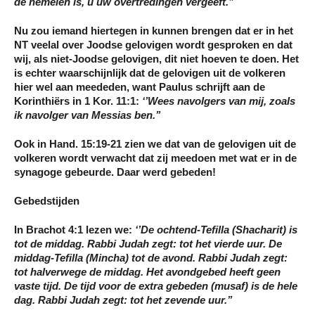
de hemelen is, u uw overtredingen vergeeft.’’
Nu zou iemand hiertegen in kunnen brengen dat er in het
NT veelal over Joodse gelovigen wordt gesproken en dat
wij, als niet-Joodse gelovigen, dit niet hoeven te doen. Het
is echter waarschijnlijk dat de gelovigen uit de volkeren
hier wel aan meededen, want Paulus schrijft aan de
Korinthiërs in 1 Kor. 11:1:
‘’Wees navolgers van mij, zoals
ik navolger van Messias ben.’’
Ook in Hand. 15:19-21 zien we dat van de gelovigen uit de
volkeren wordt verwacht dat zij meedoen met wat er in de
synagoge gebeurde. Daar werd gebeden!
Gebedstijden
In Brachot 4:1 lezen we:
‘’De ochtend-Tefilla (Shacharit) is
tot de middag. Rabbi Judah zegt: tot het vierde uur. De
middag-Tefilla (Mincha) tot de avond. Rabbi Judah zegt:
tot halverwege de middag. Het avondgebed heeft geen
vaste tijd. De tijd voor de extra gebeden (musaf) is de hele
dag. Rabbi Judah zegt: tot het zevende uur.’’