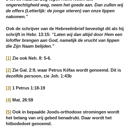
ongerechtigheid weg, neem het goede aan. Dan zullen wij
de offers (Letterlijk: de jonge stieren) van onze lippen
nakomen
.’’
Ook de schrijver van de Hebreeënbrief bevestigt dit als hij
schrijft in Hebr. 13:15:
‘’Laten wij dan altijd door Hem
een
lofoffer
brengen aan God,
namelijk de vrucht van lippen
die Zijn Naam belijden.’’
[1]
Zie ook Neh. 8: 5-6.
[2]
Zie Gal. 2:9, waar Petrus Kéfas wordt genoemd. Dit is
dezelfde persoon, zie Joh. 1:43b
[3]
1 Petrus 1:18-19
[4]
Mat. 26:59
[5]
Ook in bepaalde Joods-orthodoxe stromingen wordt
het belang van vrij gebed benadrukt. Daar wordt het
hitbodedoet genoemd.