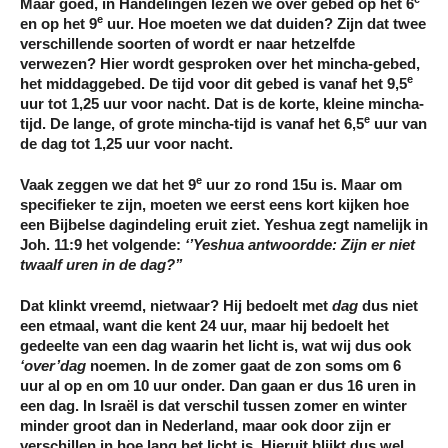
Maar goed, in Handelingen lezen we over gebed op het 6
e
en op het 9
uur. Hoe moeten we dat duiden? Zijn dat twee
verschillende soorten of wordt er naar hetzelfde
verwezen? Hier wordt gesproken over het mincha-gebed,
e
het middaggebed. De tijd voor dit gebed is vanaf het 9,5
uur tot 1,25 uur voor nacht. Dat is de korte, kleine mincha-
e
tijd. De lange, of grote mincha-tijd is vanaf het 6,5
uur van
de dag tot 1,25 uur voor nacht.
e
Vaak zeggen we dat het 9
uur zo rond 15u is. Maar om
specifieker te zijn, moeten we eerst eens kort kijken hoe
een Bijbelse dagindeling eruit ziet. Yeshua zegt namelijk in
Joh. 11:9 het volgende:
‘’Yeshua antwoordde: Zijn er niet
twaalf uren in de dag?’’
Dat klinkt vreemd, nietwaar? Hij bedoelt met
dag
dus niet
een etmaal, want die kent 24 uur, maar hij bedoelt het
gedeelte van een dag waarin het licht is, wat wij dus ook
‘over’dag
noemen. In de zomer gaat de zon soms om 6
uur al op en om 10 uur onder. Dan gaan er dus 16 uren in
een dag. In Israël is dat verschil tussen zomer en winter
minder groot dan in Nederland, maar ook door zijn er
verschillen in hoe lang het licht is. Hieruit blijkt dus wel