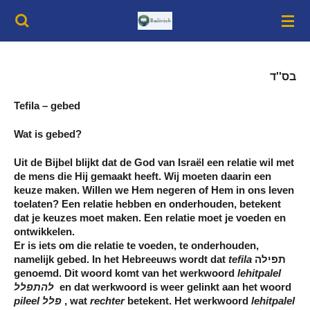
Ga
direct
naar
de
hoofdinhoud
בס''ד
Tefila – gebed
Wat is gebed?
Uit de Bijbel blijkt dat de God van Israël een relatie wil met
de mens die Hij gemaakt heeft. Wij moeten daarin een
keuze maken. Willen we Hem negeren of Hem in ons leven
toelaten? Een relatie hebben en onderhouden, betekent
dat je keuzes moet maken. Een relatie moet je voeden en
ontwikkelen.
Er is iets om die relatie te voeden, te onderhouden,
namelijk gebed. In het Hebreeuws wordt dat
tefila
תפילה
genoemd. Dit woord komt van het werkwoord
lehitpalel
להתפלל
en dat werkwoord is weer gelinkt aan het woord
pileel
פלל
, wat
rechter
betekent. Het werkwoord
lehitpalel