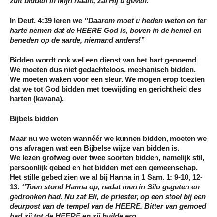
zult bidden in Mijn Naam, zal Hij u geven.’’
In Deut. 4:39 leren we
‘’Daarom moet u heden
weten en ter
harte nemen
dat de HEERE God is, boven in de hemel en
beneden op de aarde, niemand anders!’’
Bidden wordt ook wel een dienst van het hart genoemd.
We moeten dus niet gedachteloos, mechanisch bidden.
We moeten waken voor een sleur. We mogen erop toezien
dat we tot God bidden met toewijding en gerichtheid des
harten (kavana).
Bijbels bidden
Maar nu we weten wannéér we kunnen bidden, moeten we
ons afvragen wat een Bijbelse wijze van bidden is.
We lezen grofweg over twee soorten bidden, namelijk stil,
persoonlijk gebed en het bidden met een gemeenschap.
Het stille gebed zien we al bij Hanna in 1 Sam. 1: 9-10, 12-
13:
‘’Toen stond Hanna op, nadat men in Silo gegeten en
gedronken had. Nu zat Eli, de priester, op een stoel bij een
deurpost van de tempel van de HEERE. Bitter van gemoed
bad zij
tot de HEERE en zij huilde erg.