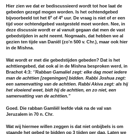
Hier zien we dat er bediscussieerd wordt tot hoe laat de
gebeden gezegd mogen worden. Is het ochtendgebed
e
e
bijvoorbeeld tot het 6
of 4
uur. De vraag is niet of er een
tijd voor ochtendgebed vastgesteld moet worden. Nee, in
deze discussie wordt er al vanuit gegaan dat men de vast
gebedstijden in acht neemt. Nogmaals, dat hebben we al
gezien ten tijde van Daniël (zo’n 500 v. Chr.), maar ook hier
in de Mishna.
Wat wordt er met die gebedstijden gebeden? Dat is het
achttiengebed, dat ook al in de Mishna besproken werd, in
Brachot 4:3:
‘’Rabban Gamaliel zegt: elke dag moet iedere
man de achttien [zegeningen] bidden. Rabbi Joshua zegt:
een samenvatting van de achttien. Rabbi Akiva zegt: als hij
het vloeiend weet, bidt hij de achttien, en zo niet, een
samenvatting van de achttien.’’
Goed. Die rabban Gamliël leefde vlak na de val van
Jeruzalem in 70 n. Chr.
Wat wij hiermee willen zeggen is dat niet onbijbels is om
staande het gebed te bidden op 3 tijden per dag. Laten we