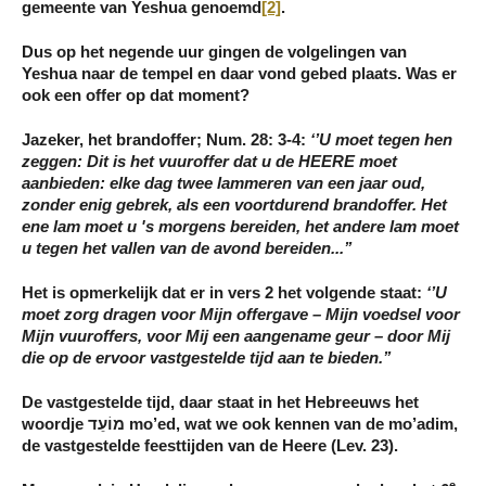
gemeente van Yeshua genoemd
[2]
.
Dus op het negende uur gingen de volgelingen van
Yeshua naar de tempel en daar vond gebed plaats. Was er
ook een offer op dat moment?
Jazeker, het brandoffer; Num. 28: 3-4:
‘’U moet tegen hen
zeggen: Dit is het vuuroffer dat u de HEERE moet
aanbieden: elke dag twee lammeren van een jaar oud,
zonder enig gebrek, als
een voortdurend brandoffer
. Het
ene lam moet u
's morgens
bereiden, het andere lam moet
u
tegen het vallen van de avond
bereiden...’’
Het is opmerkelijk dat er in vers 2 het volgende staat:
‘’U
moet zorg dragen voor Mijn offergave – Mijn voedsel voor
Mijn vuuroffers, voor Mij een aangename geur – door Mij
die op de ervoor vastgestelde tijd aan te bieden.’’
De vastgestelde tijd, daar staat in het Hebreeuws het
woordje מוֹעֵד mo’ed, wat we ook kennen van de mo’adim,
de vastgestelde feesttijden van de Heere (Lev. 23).
e