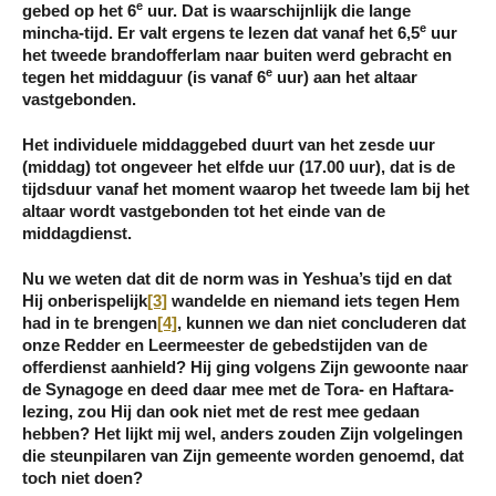
e
gebed op het 6
uur. Dat is waarschijnlijk die lange
e
mincha-tijd. Er valt ergens te lezen dat vanaf het 6,5
uur
het tweede brandofferlam naar buiten werd gebracht en
e
tegen het middaguur (is vanaf 6
uur) aan het altaar
vastgebonden.
Het individuele middaggebed duurt van het zesde uur
(middag) tot ongeveer het elfde uur (17.00 uur), dat is de
tijdsduur vanaf het moment waarop het tweede lam bij het
altaar wordt vastgebonden tot het einde van de
middagdienst.
Nu we weten dat dit de norm was in Yeshua’s tijd en dat
Hij onberispelijk
[3]
wandelde en niemand iets tegen Hem
had in te brengen
[4]
, kunnen we dan niet concluderen dat
onze Redder en Leermeester de gebedstijden van de
offerdienst aanhield? Hij ging volgens Zijn gewoonte naar
de Synagoge en deed daar mee met de Tora- en Haftara-
lezing, zou Hij dan ook niet met de rest mee gedaan
hebben? Het lijkt mij wel, anders zouden Zijn volgelingen
die steunpilaren van Zijn gemeente worden genoemd, dat
toch niet doen?