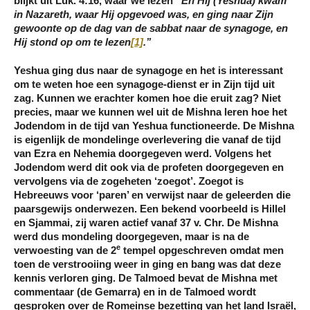
blijkt uit Luk. 4:16, waar we lezen
‘’En Hij (Yeshua) kwam
in Nazareth, waar Hij opgevoed was, en
ging naar Zijn
gewoonte op de dag van de sabbat naar de synagoge
, en
Hij stond op om te lezen
[1]
.’’
Yeshua ging dus naar de synagoge en het is interessant
om te weten hoe een synagoge-dienst er in Zijn tijd uit
zag. Kunnen we erachter komen hoe die eruit zag? Niet
precies, maar we kunnen wel uit de Mishna leren hoe het
Jodendom in de tijd van Yeshua functioneerde. De Mishna
is eigenlijk de mondelinge overlevering die vanaf de tijd
van Ezra en Nehemia doorgegeven werd. Volgens het
Jodendom werd dit ook via de profeten doorgegeven en
vervolgens via de zogeheten ‘zoegot’. Zoegot is
Hebreeuws voor ‘paren’ en verwijst naar de geleerden die
paarsgewijs onderwezen. Een bekend voorbeeld is Hillel
en Sjammai, zij waren actief vanaf 37 v. Chr. De Mishna
werd dus mondeling doorgegeven, maar is na de
e
verwoesting van de 2
tempel opgeschreven omdat men
toen de verstrooiing weer in ging en bang was dat deze
kennis verloren ging. De Talmoed bevat de Mishna met
commentaar (de Gemarra) en in de Talmoed wordt
gesproken over de Romeinse bezetting van het land Israël,