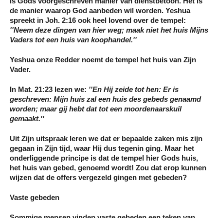
is Gods voorgeschreven manier van dienstbetoon. Het is
de manier waarop God aanbeden wil worden. Yeshua
spreekt in Joh. 2:16 ook heel lovend over de tempel:
''Neem deze dingen van hier weg; maak niet het huis Mijns
Vaders tot een huis van koophandel.''
Yeshua onze Redder noemt de tempel het huis van Zijn
Vader.
In
Mat. 21:23 lezen w
e:
''En Hij zeide tot hen: Er is
geschreven: Mijn huis zal een huis des gebeds genaamd
worden; maar gij hebt dat tot een moordenaarskuil
gemaakt.''
Uit Zijn uitspraak leren we dat er bepaalde zaken mis zijn
gegaan in Zijn tijd, waar Hij dus tegenin ging. Maar het
onderliggende principe is dat de tempel hier Gods huis,
het huis van gebed, genoemd wordt! Zou dat erop kunnen
wijzen dat de offers vergezeld gingen met gebeden?
Vaste gebeden
Sommige mensen vinden vaste gebeden een teken van