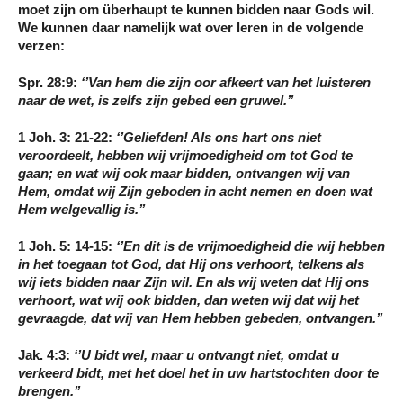
moet zijn om überhaupt te kunnen bidden naar Gods wil.
We kunnen daar namelijk wat over leren in de volgende
verzen:
Spr. 28:9:
‘’Van hem die
zijn oor afkeert van het luisteren
naar de wet
, is zelfs zijn gebed een gruwel.’’
1 Joh. 3: 21-22:
‘’Geliefden! Als ons hart ons niet
veroordeelt, hebben wij vrijmoedigheid om tot God te
gaan; en
wat wij ook maar bidden, ontvangen wij van
Hem, omdat wij Zijn geboden in acht nemen en doen wat
Hem welgevallig is
.’’
1 Joh. 5: 14-15:
‘’En dit is de vrijmoedigheid die wij hebben
in het toegaan tot God, dat Hij ons verhoort, telkens als
wij iets
bidden naar Zijn wil
. En als wij weten dat Hij ons
verhoort, wat wij ook bidden, dan weten wij dat wij het
gevraagde, dat wij van Hem hebben gebeden, ontvangen.’’
Jak. 4:3:
‘’U bidt wel, maar u ontvangt niet, omdat u
verkeerd bidt, met het doel het in uw
hartstochten
door te
brengen.’’