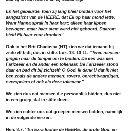
En het gebeurde, toen zij lang bleef bidden voor het
aangezicht van de HEERE, dat Eli op haar mond lette.
Want
Hanna sprak in haar hart; alleen haar lippen
bewogen, maar haar stem werd niet gehoord.
Daarom
hield Eli haar voor dronken.’’
Ook in het Brit Chadasha (NT) zien we dat iemand bij
zichzelf bidt, dus in stilte. Luk. 18: 10-11:
‘’Twee mensen
gingen naar de tempel om te bidden. De één was een
Farizeeër en de ander een tollenaar. De Farizeeër stond
daar en
bad dit bij zichzelf
: O God, ik dank U dat ik niet
ben zoals de andere mensen: rovers, onrechtvaardigen,
overspelers of ook als deze tollenaar.’’
We zien dus dat mensen die persoonlijk bidden, dus niet
in een groep, dat in stilte doen.
We zien echter ook dat groepen mensen bidden, namelijk
in de volgende verzen.
Neh. 8:7: ‘
’En Ezra loofde de HEERE, de grote God, en