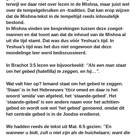
terwijl we daar niet over lezen in de Mishna, maar juist wel
over de tempelgebruiken en -tradities. Dat kan erop wijzen
dat de Mishna-tekst in de tempeltijd reeds inhoudelijk
bestond.
In Mishna vinden we besprekingen tussen deze zoegot-
mannen en dat toont aan dat de inhoud van de Mishna al
uit die tijd stamt. Dat was dus vóór Yeshua’s tijd. In
Yeshua’s tijd was het dus niet ongewoon dat deze
mondelinge leer werd bediscussieerd.
In Brachot 3:5 lezen we bijvoorbeeld:
‘’Als een man
staat
om
het gebed
(hatefilla) te zeggen, en hij…’’.
Wat valt hier op? Iemand staat om het gebed te zeggen.
‘Staan’ is in het Hebreeuws עוֹמֵד omed en daar is het
woord ‘amida’ van afgeleid, het ‘staande-gebed’. Het
‘staande-gebed’ is een andere naam voor het achttien-
gebed en wordt ook wel ‘het gebed’ genoemd, omdat dit
het centrale gebed is in de Joodse eredienst.
We hadden reeds de tekst uit Mat. 6:5 gezien:
‘’En
wanneer u bidt, zult u niet zijn als de huichelaars; want die