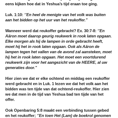
eens kijken hoe dat in Yeshua’s tijd eraan toe ging.
Luk. 1:10:
‘’En heel de menigte van het volk was buiten
aan het bidden op het uur van het reukoffer.’’
Wanneer werd dat reukoffer gebracht? Ex. 30:7-8:
‘’En
Aäron moet daarop
geurig reukwerk
in rook laten opgaan.
Elke morgen
als hij de lampen in orde gebracht heeft,
moet hij het in rook laten opgaan
. Ook als Aäron de
lampen
tegen het vallen van de avond
zal aansteken, moet
hij het in rook laten opgaan. Het moet een voortdurend
reukwerk zijn voor het aangezicht van de HEERE, al uw
generaties door.’’
Hier zien we dat er elke ochtend en middag een reukoffer
werd gebracht en in Luk. 1 lezen we dat het volk aan het
bidden was ten tijde van dat ochtend-reukoffer. Hier zien
we dat men in de tijd van Yeshua bad ten tijde van het
offer.
Ook Openbaring 5:8 maakt een verbinding tussen gebed
en het reukoffer;
‘
’
En toen Het (Lam) de boekrol genomen