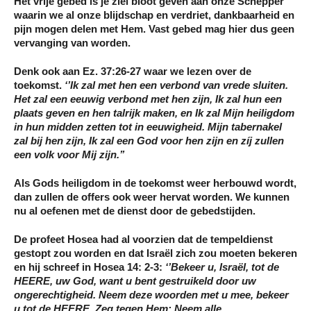
Het vrije gebed is je ziel bloot geven aan onze Schepper
waarin we al onze blijdschap en verdriet, dankbaarheid en
pijn mogen delen met Hem. Vast gebed mag hier dus geen
vervanging van worden.
Denk ook aan Ez. 37:26-27 waar we lezen over de
toekomst.
‘’Ik zal met hen een verbond van vrede sluiten.
Het zal een eeuwig verbond met hen zijn, Ik zal hun een
plaats geven en hen talrijk maken, en
Ik zal Mijn heiligdom
in hun midden zetten tot in eeuwigheid
. Mijn tabernakel
zal bij hen zijn, Ik zal een God voor hen zijn en zíj zullen
een volk voor Mij zijn.’’
Als Gods heiligdom in de toekomst weer herbouwd wordt,
dan zullen de offers ook weer hervat worden. We kunnen
nu al oefenen met de dienst door de gebedstijden.
De profeet Hosea had al voorzien dat de tempeldienst
gestopt zou worden en dat Israël zich zou moeten bekeren
en hij schreef in Hosea 14: 2-3:
‘’Bekeer u, Israël, tot de
HEERE, uw God, want u bent gestruikeld door uw
ongerechtigheid. Neem deze woorden met u mee, bekeer
u tot de HEERE. Zeg tegen Hem:
Neem alle