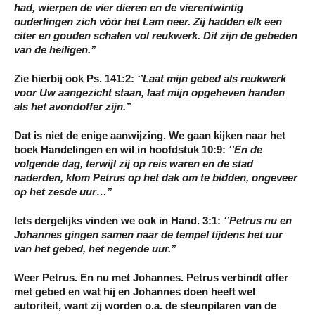
had, wierpen de vier dieren en de vierentwintig
ouderlingen zich vóór het Lam neer. Zij hadden elk een
citer en
gouden schalen vol reukwerk. Dit zijn de gebeden
van de heiligen
.’’
Zie hierbij ook Ps. 141:2:
‘’Laat mijn
gebed
als reukwerk
voor Uw aangezicht staan, laat mijn
opgeheven handen
als het
avondoffer
zijn.’’
Dat is niet de enige aanwijzing. We gaan kijken naar het
boek Handelingen en wil in hoofdstuk 10:9:
‘’En de
volgende dag, terwijl zij op reis waren en de stad
naderden, klom Petrus op het dak
om te bidden, ongeveer
op het zesde uur
…’’
Iets dergelijks vinden we ook in Hand. 3:1:
‘’Petrus nu en
Johannes gingen samen naar de
tempel
tijdens het uur
van het gebed, het negende uur
.’’
Weer Petrus. En nu met Johannes. Petrus verbindt offer
met gebed en wat hij en Johannes doen heeft wel
autoriteit, want zij worden o.a. de steunpilaren van de