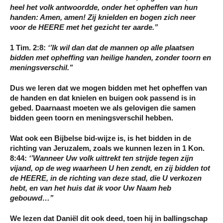
heel het volk antwoordde,
onder het opheffen van hun
handen
: Amen, amen! Zij
knielden
en
bogen
zich neer
voor de HEERE met het gezicht ter aarde.’’
1 Tim. 2:8:
‘’Ik wil dan dat de mannen op alle plaatsen
bidden met
opheffing van heilige handen
,
zonder toorn en
meningsverschil.
’’
Dus we leren dat we mogen bidden met het opheffen van
de handen en dat knielen en buigen ook passend is in
gebed. Daarnaast moeten we als gelovigen die samen
bidden geen toorn en meningsverschil hebben.
Wat ook een Bijbelse bid-wijze is, is het bidden in de
richting van Jeruzalem, zoals we kunnen lezen in 1 Kon.
8:44:
‘’Wanneer Uw volk uittrekt ten strijde tegen zijn
vijand, op de weg waarheen U hen zendt, en
zij bidden tot
de HEERE, in de richting van deze stad, die U verkozen
hebt
, en van het huis dat ik voor Uw Naam heb
gebouwd…’’
We lezen dat Daniël dit ook deed, toen hij in ballingschap