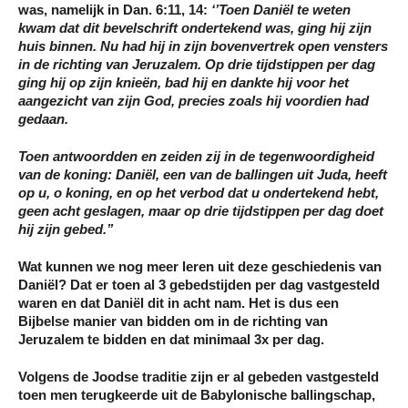
was, namelijk in Dan. 6:11, 14:
‘’Toen Daniël te weten
kwam dat dit bevelschrift ondertekend was, ging hij zijn
huis binnen. Nu had hij in zijn bovenvertrek
open vensters
in de richting van Jeruzalem
. Op drie tijdstippen per dag
ging hij op zijn knieën,
bad hij en dankte hij
voor het
aangezicht van zijn God, precies zoals hij voordien had
gedaan.
Toen antwoordden en zeiden zij in de tegenwoordigheid
van de koning: Daniël, een van de ballingen uit Juda, heeft
op u, o koning, en op het verbod dat u ondertekend hebt,
geen acht geslagen, maar op drie tijdstippen per dag doet
hij zijn gebed.’’
Wat kunnen we nog meer leren uit deze geschiedenis van
Daniël? Dat er toen al 3 gebedstijden per dag vastgesteld
waren en dat Daniël dit in acht nam. Het is dus een
Bijbelse manier van bidden om in de richting van
Jeruzalem te bidden en dat minimaal 3x per dag.
Volgens de Joodse traditie zijn er al gebeden vastgesteld
toen men terugkeerde uit de Babylonische ballingschap,