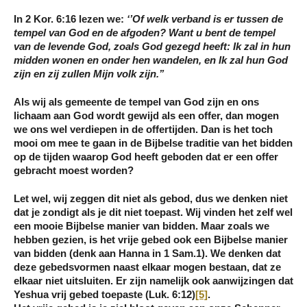
In 2 Kor. 6:16 lezen we:
‘’Of welk verband is er tussen de
tempel van God en de afgoden? Want
u bent de tempel
van de levende God
, zoals God gezegd heeft: Ik zal in hun
midden wonen en onder hen wandelen, en Ik zal hun God
zijn en zij zullen Mijn volk zijn.’’
Als wij als gemeente de tempel van God zijn en ons
lichaam aan God wordt gewijd als een offer, dan mogen
we ons wel verdiepen in de offertijden. Dan is het toch
mooi om mee te gaan in de Bijbelse traditie van het bidden
op de tijden waarop God heeft geboden dat er een offer
gebracht moest worden?
Let wel, wij zeggen dit niet als gebod, dus we denken niet
dat je zondigt als je dit niet toepast. Wij vinden het zelf wel
een mooie Bijbelse manier van bidden. Maar zoals we
hebben gezien, is het vrije gebed ook een Bijbelse manier
van bidden (denk aan Hanna in 1 Sam.1). We denken dat
deze gebedsvormen naast elkaar mogen bestaan, dat ze
elkaar niet uitsluiten. Er zijn namelijk ook aanwijzingen dat
Yeshua vrij gebed toepaste (Luk. 6:12)
[5]
.