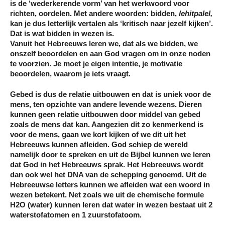
is de ‘wederkerende vorm’ van het werkwoord voor
richten, oordelen. Met andere woorden: bidden,
lehitpalel,
kan je dus letterlijk vertalen als ‘kritisch naar jezelf kijken’.
Dat is wat bidden in wezen is.
Vanuit het Hebreeuws leren we, dat als we bidden, we
onszelf beoordelen en aan God vragen om in onze noden
te voorzien. Je moet je eigen intentie, je motivatie
beoordelen, waarom je iets vraagt.
Gebed is dus de relatie uitbouwen en dat is uniek voor de
mens, ten opzichte van andere levende wezens. Dieren
kunnen geen relatie uitbouwen door middel van gebed
zoals de mens dat kan. Aangezien dit zo kenmerkend is
voor de mens, gaan we kort kijken of we dit uit het
Hebreeuws kunnen afleiden. God schiep de wereld
namelijk door te spreken en uit de Bijbel kunnen we leren
dat God in het Hebreeuws sprak. Het Hebreeuws wordt
dan ook wel het DNA van de schepping genoemd. Uit de
Hebreeuwse letters kunnen we afleiden wat een woord in
wezen betekent. Net zoals we uit de chemische formule
H2O (water) kunnen leren dat water in wezen bestaat uit 2
waterstofatomen en 1 zuurstofatoom.