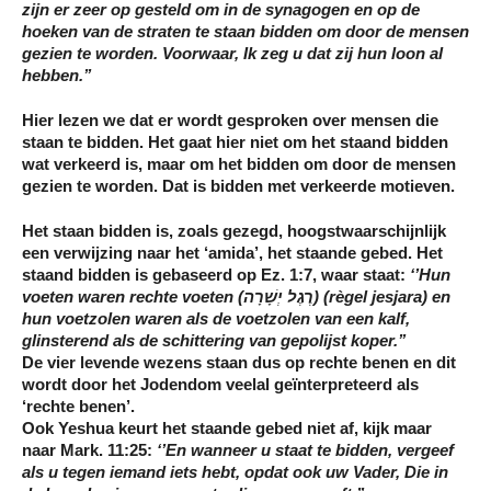
zijn er zeer op gesteld om in de synagogen en op de
hoeken van de straten
te staan bidden
om door de mensen
gezien te worden. Voorwaar, Ik zeg u dat zij hun loon al
hebben.’’
Hier lezen we dat er wordt gesproken over mensen die
staan te bidden. Het gaat hier niet om het staand bidden
wat verkeerd is, maar om het bidden om door de mensen
gezien te worden. Dat is bidden met verkeerde motieven.
Het staan bidden is, zoals gezegd, hoogstwaarschijnlijk
een verwijzing naar het ‘amida’, het staande gebed. Het
staand bidden is gebaseerd op Ez. 1:7, waar staat:
‘’Hun
voeten waren
rechte voeten
(
רֶגֶל יְשָׁרָה
)
(règel jesjara) en
hun voetzolen waren als de voetzolen van een kalf,
glinsterend als de schittering van gepolijst koper.’’
De vier levende wezens staan dus op rechte benen en dit
wordt door het Jodendom veelal geïnterpreteerd als
‘rechte benen’.
Ook Yeshua keurt het staande gebed niet af, kijk maar
naar Mark. 11:25:
‘’En
wanneer u staat te bidden
, vergeef
als u tegen iemand iets hebt, opdat ook uw Vader, Die in