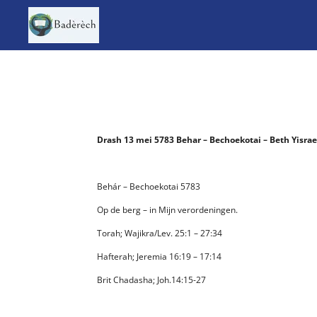
Ga
direct
naar
de
hoofdinhoud
Drash 13 mei 5783 Behar – Bechoekotai – Beth Yisra
Behár – Bechoekotai 5783
Op de berg – in Mijn verordeningen.
Torah; Wajikra/Lev. 25:1 – 27:34
Hafterah; Jeremia 16:19 – 17:14
Brit Chadasha; Joh.14:15-27