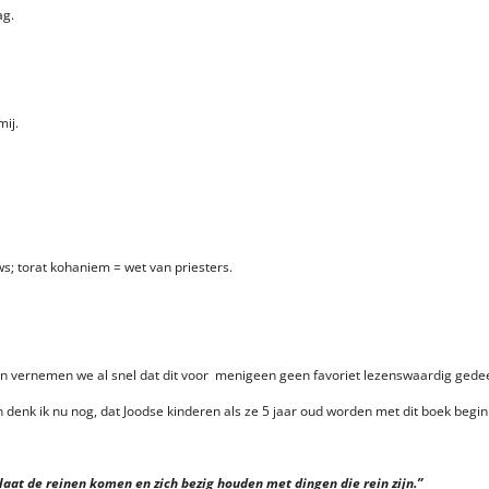
ag.
mij.
s; torat kohaniem = wet van priesters.
n vernemen we al snel dat dit voor menigeen geen favoriet lezenswaardig gedeel
n denk ik nu nog, dat Joodse kinderen als ze 5 jaar oud worden met dit boek begin
, laat de reinen komen en zich bezig houden met dingen die rein zijn.”