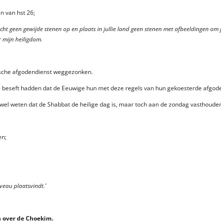
n van hst 26;
ht geen gewijde stenen op en plaats in jullie land geen stenen met afbeeldingen om j
 mijn heiligdom.
tische afgodendienst weggezonken.
e beseft hadden dat de Eeuwige hun met deze regels van hun gekoesterde afgoder
wel weten dat de Shabbat de heilige dag is, maar toch aan de zondag vasthoude
en;
veau plaatsvindt.'
 over de Choekim.