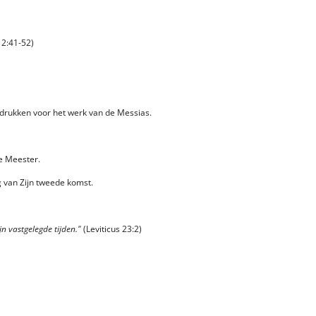
 2:41-52)
auwdrukken voor het werk van de Messias.
e Meester.
g van Zijn tweede komst.
n vastgelegde tijden."
(Leviticus 23:2)