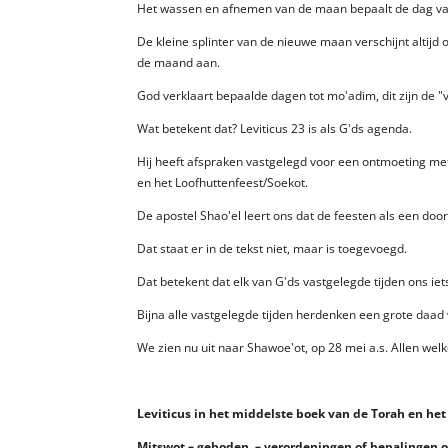
Het wassen en afnemen van de maan bepaalt de dag va
De kleine splinter van de nieuwe maan verschijnt altij
de maand aan.
God verklaart bepaalde dagen tot mo'adim, dit zijn de "v
Wat betekent dat? Leviticus 23 is als G'ds agenda.
Hij heeft afspraken vastgelegd voor een ontmoeting met
en het Loofhuttenfeest/Soekot.
De apostel Shao'el leert ons dat de feesten als een door
Dat staat er in de tekst niet, maar is toegevoegd.
Dat betekent dat elk van G'ds vastgelegde tijden ons ie
Bijna alle vastgelegde tijden herdenken een grote daad v
We zien nu uit naar Shawoe'ot, op 28 mei a.s. Allen wel
Leviticus in het middelste boek van de Torah en het
Mitswot – geboden – verordeningen of bepalingen o