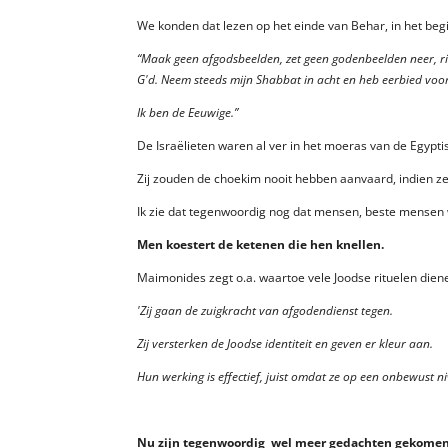
We konden dat lezen op het einde van Behar, in het begi
“Maak geen afgodsbeelden, zet geen godenbeelden neer, ric
G'd. Neem steeds mijn Shabbat in acht en heb eerbied voor
Ik ben de Eeuwige.”
De Israëlieten waren al ver in het moeras van de Egyp
Zij zouden de choekim nooit hebben aanvaard, indien z
Ik zie dat tegenwoordig nog dat mensen, beste mensen 
Men koestert de ketenen die hen knellen.
Maimonides zegt o.a. waartoe vele Joodse rituelen dien
'Zij gaan de zuigkracht van afgodendienst tegen.
Zij versterken de Joodse identiteit en geven er kleur aan.
Hun werking is effectief, juist omdat ze op een onbewust ni
Nu zijn tegenwoordig wel meer gedachten gekomen