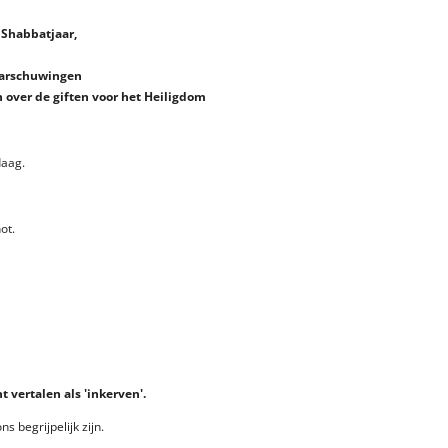
 Shabbatjaar,
waarschuwingen
n over de giften voor het Heiligdom
daag.
ot.
vertalen als 'inkerven'.
 begrijpelijk zijn.