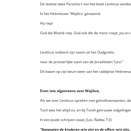
De laatste twee Parasha's van het boek Leviticus vanda
In het Hebreeuws 'Wajikra' genaamd.
Hij riep!
God die Moshè riep. God ook die de mens roept, jou en 
Leviticus ontleent zijn naam uit het Oudgrieks;
naar de priesterlijke stam van de Jisraëlieten “Levi.”
Dit kwam op zijn beurt weer van het rabbijnse Hebreeuw
Even iets algemeens over Wajikra;
Als we over Leviticus spreken met geloofsverwanten, da
Toch was het altijd zo, en bij Torah getrouwe volgelinge
In een Joods schrijven staat; (Lev. Rabba 7:3)
“Aangezien de kinderen rein zijn en de offers rein zijn