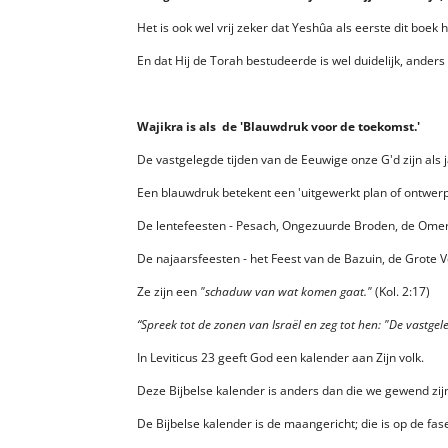
Het is ook wel vrij zeker dat Yeshûa als eerste dit boek 
En dat Hij de Torah bestudeerde is wel duidelijk, anders 
Wajikra is als de 'Blauwdruk voor de toekomst.'
De vastgelegde tijden van de Eeuwige onze G'd zijn als j
Een blauwdruk betekent een 'uitgewerkt plan of ontwerp
De lentefeesten - Pesach, Ongezuurde Broden, de Omer,
De najaarsfeesten - het Feest van de Bazuin, de Grote V
Ze zijn een
"schaduw van wat komen gaat."
(Kol. 2:17)
“Spreek tot de zonen van Israël en zeg tot hen: "De vastgel
In Leviticus 23 geeft God een kalender aan Zijn volk.
Deze Bijbelse kalender is anders dan die we gewend zij
De Bijbelse kalender is de maangericht; die is op de f