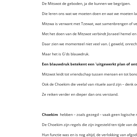
De Mitswot de geboden, ja die kunnen we begrijpen.
Die leren ons wat we moeten doen en wat we moeten la
Mitzwa is verwant met Tzewat, wat samenbrengen of ve
Met het doen van de Mitzwot verbindt Jisraeel hemel en
Daar zien we momenteel niet veel van. ( geweld, onrech
Maar het is G'ds blauwdruk.
Een blauwdruk betekent een 'uitgewerkt plan of ont
Mitzwot leidt tot vriendschap tussen mensen en tot bo
Ook de Choekim die veelal van rituele aard zijn – denk
Ze reiken verder en dieper dan ons verstand.
Choekim
hebben – zoals gezegd – vaak geen logische 
De Choekim zijn regels die zijn ingesteld ten tijde van d
Hun functie was en is nog altijd, de verlokking van afgod