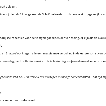
heeft gelezen.
kon Hij niet als 12 jarige met de Schriftgeleerden in discussie zijn gegaan. (Lucas
aarlijkse repetities voor de vastgelegde tijden der verlossing. Zij zijn als de bl
'.
 en Shawoe'ot - kregen alle een messiaanse vervulling in de eerste komst van d
erzoendag, het Loofhuttenfeest en de Achtste Dag - wijzen allemaal in de richtin
egde tijden van de HEER welke u zult uitroepen als heilige samenkomsten – dat zijn Mij
n.
asen van de maan gebaseerd.