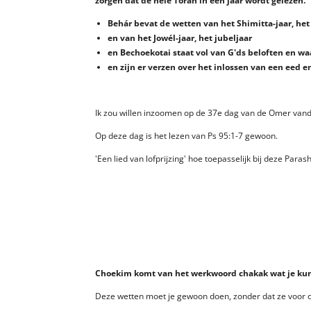
zorgen dat de hele Torah in één jaar wordt gelezen.
Behár bevat de wetten van het Shimitta-jaar, het
en van het Jowél-jaar, het jubeljaar
en Bechoekotai staat vol van G'ds beloften en 
en zijn er verzen over het inlossen van een eed e
Ik zou willen inzoomen op de 37e dag van de Omer van
Op deze dag is het lezen van Ps 95:1-7 gewoon.
'Een lied van lofprijzing' hoe toepasselijk bij deze Parash
Choekim komt van het werkwoord chakak wat je kunt 
Deze wetten moet je gewoon doen, zonder dat ze voor ons