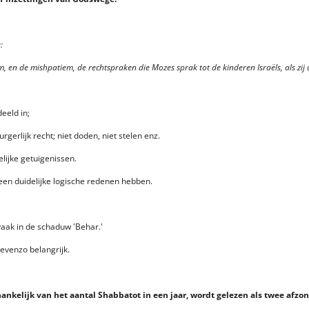
:
im, en de mishpatiem, de rechtspraken die Mozes sprak tot de kinderen Israëls, als zij
eeld in;
erlijk recht; niet doden, niet stelen enz.
elijke getuigenissen.
een duidelijke logische redenen hebben.
vaak in de schaduw 'Behar.'
 evenzo belangrijk.
hankelijk van het aantal Shabbatot in een jaar, wordt gelezen als twee afzon