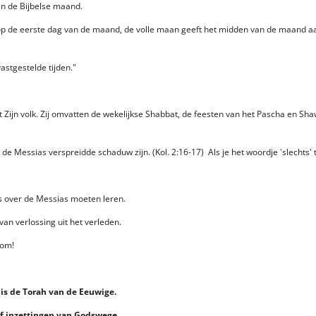
n de Bijbelse maand.
d op de eerste dag van de maand, de volle maan geeft het midden van de maand a
astgestelde tijden."
 Zijn volk. Zij omvatten de wekelijkse Shabbat, de feesten van het Pascha en Sh
 de Messias verspreidde schaduw zijn. (Kol. 2:16-17) Als je het woordje 'slechts'
ts over de Messias moeten leren.
an verlossing uit het verleden.
kom!
 is de Torah van de Eeuwige.
f inzettingen van Godswege.