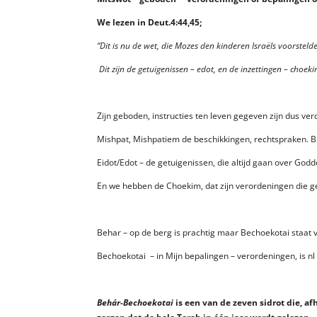
We lezen in Deut.4:44,45;
“
Dit is nu de wet, die Mozes den kinderen Israëls voorstelde
Dit zijn de getuigenissen – edot, en de inzettingen – choek
Zijn geboden, instructies ten leven gegeven zijn dus verd
Mishpat, Mishpatiem de beschikkingen, rechtspraken. Burg
Eidot/Edot – de getuigenissen, die altijd gaan over Godd
En we hebben de Choekim, dat zijn verordeningen die g
Behar – op de berg is prachtig maar Bechoekotai staat 
Bechoekotai – in Mijn bepalingen – verordeningen, is nl
Behár-Bechoekotai
is een van de zeven sidrot die, af