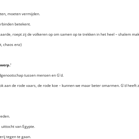
ten, moeten vermijden.
rbinden betekent.
 aarde, roept zij de volkeren op om samen op te trekken in het heel – shalem ma
t, chaos enz)
werp.'
ndgenootschap tussen mensen en G'd.
 ook aan de rode vaars, de rode koe – kunnen we maar beter omarmen. G'd heeft 
reden.
e uittocht van Egypte.
erij tegen te gaan.